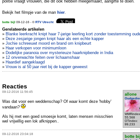
politie vraagt vrouwen, die dit ook hebben meegemaakt, aangifte te doen.
Bekijk het filmpje van de man
hier
.
botte bijl
09-12-16 - ©
RTV Utrecht
Gerelateerde artikelen
»
Blanke leerkracht knipt haar 7-jarige leerling kort zonder toestemming oud
»
Deze zesjarige jongen knipt haar als een echte kapper
»
Jochie schreeuwt moord en brand om knipbeurt
»
Haar verkopen voor minimumloon
»
Dodelijke paranoia over mysterieuze haarknipbende in India
»
12 onverwachte feiten over lichaamshaar
»
Haardief aangeklaagd
»
Vrouw is al 50 jaar niet bij de kapper geweest
Reacties
09-12-2016 11:56:45
allone
Oudgedie
Was dat voor een weddenschap? Of waar komt deze 'hobby'
vandaan?
WMRindex
Als hij met een goed smoesje komt, laten mensen misschien
55.568
wel vrijwillig een lok afknippen..
OTindex:
99.233
09-12-2016 23:04:18
botte bi