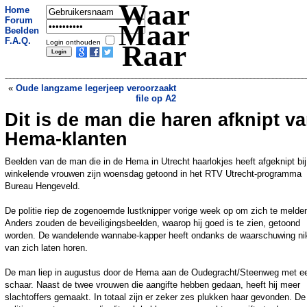
Waar
Home
Forum
Maar
Beelden
F.A.Q.
Login onthouden
Raar
«
Oude langzame legerjeep veroorzaakt
file op A2
Dit is de man die haren afknipt v
Zes treintrajecten spoorboekloos in
2028
»
Hema-klanten
Beelden van de man die in de Hema in Utrecht haarlokjes heeft afgeknipt bij
winkelende vrouwen zijn woensdag getoond in het RTV Utrecht-programma
Bureau Hengeveld.
De politie riep de zogenoemde lustknipper vorige week op om zich te melde
Anders zouden de beveiligingsbeelden, waarop hij goed is te zien, getoond
worden. De wandelende wannabe-kapper heeft ondanks de waarschuwing ni
van zich laten horen.
De man liep in augustus door de Hema aan de Oudegracht/Steenweg met e
schaar. Naast de twee vrouwen die aangifte hebben gedaan, heeft hij meer
slachtoffers gemaakt. In totaal zijn er zeker zes plukken haar gevonden. De