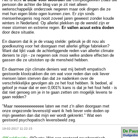
persoon die achter die blog van je zit niet alleen
wetenschappelijk onderzoek negeren maar ook dingen die ze
met hun eigen blote ogen kunnen zien. Er zijn sinds
mensenheugenis nog nooit zoveel jaren geweest zonder koude
winters in Nederland. Op allerlei plekken op de wereld zijn er
meer stormen en extreme regen.
Er vallen acuut extra doden
door deze situatie.
En daarom dat ik je de vraag stelde: gebruik je dit nou als
goedkeuring voor het doorgaan met allerlei giftige fabrieken?
Want dat lijkt vaak de achterliggende reden van allerlei climate
deniers te zijn - ze negeren ook mooi welke andere effecten de
gassen die ze uitstoten op de mensheid hebben.
En daarmee zijn climate deniers wat mij betreft empatisch
gestoorde klootzakken die om wat voor reden dan ook liever
mensen laten sterven dan dat ze nadenken over de
verschrikkelijke gevolgen als ze het fout hebben. Ik bedoel, al
geloof je maar dat er een 0,001% kans is dat je het fout hebt - is
dat niet genoeg om je in te gaan zetten om mogelijk levens te
gaan redden?
"Maar neeeeeeeeeeeee laten we met z'n allen doorgaan met
onze ongezonde levensstijl want ik heb liever vele doden op
mijn geweten dan dat mijn eer wordt gekrenkt." Wat een
gestoord psychopatisch levensbeeld zeg.
19-02-2017 11:22:15
De Pau
Oudgedie