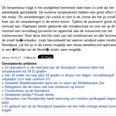
De temperatuur stijgt in het poolgebied tenminste twee keer zo snel als het
wereldwijde gemiddelde. De extreme temperaturen hebben een groot effect 
het zeeijs. De veranderingen zijn vooral te zien in de zomer als het ijs smelt.
keer zijn de veranderingen in de winter enorm. Tijdens de poolnacht groeit he
normaal aan. Afgelopen winter gebeurde dat mondjesmaat en zien we op dit
moment een recordlaag ijsvolume en oppervlak aan de vooravond van het
zomerseizoen. Door deze slechte start van het smeltseizoen en alle factore
de smelt be�nvloeden, zoals bijvoorbeeld het warmer wordend water rondo
Noordpool, zal het ijs in de zomer mogelijk een nieuw wereldrecord oplevere
is een �Rondje om de Noord� straks weer mogelijk.
allone
18-02-17 - ©
Weer.nl
Gerelateerde artikelen
»
Zo dramatisch is de toestand aan de Noordpool: extreme hitte met
temperaturen tot 34 (!) graden
»
Van 10 onder nul naar plus 33 graden in amper vier dagen: recordhittegolf
verplaatst zich naar centrum VS
»
Zeewater Waddeneilanden bijna net zo warm als Middellandse Zee
»
Hittegolven die de mens niet kan overleven op komst
»
IJsmachines op de Noordpool
»
Verdwenen poolijs? Koude winter
»
Opspuiten van Noordpoolijs biedt oplossing om smelten poolkappen tegen
gaan
»
Er gebeurt iets op de Noordpool waardoor we een héle strenge winter kun
krijgen