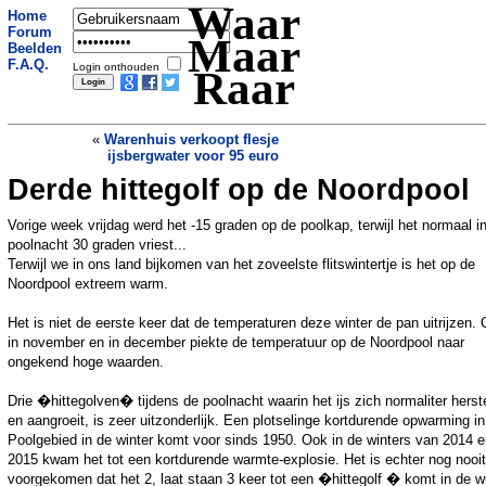
Waar
Home
Forum
Maar
Beelden
F.A.Q.
Login onthouden
Raar
«
Warenhuis verkoopt flesje
ijsbergwater voor 95 euro
Derde hittegolf op de Noordpool
Eerstgeborenen slimmer dan broertjes
en zusjes
»
Vorige week vrijdag werd het -15 graden op de poolkap, terwijl het normaal i
poolnacht 30 graden vriest...
Terwijl we in ons land bijkomen van het zoveelste flitswintertje is het op de
Noordpool extreem warm.
Het is niet de eerste keer dat de temperaturen deze winter de pan uitrijzen.
in november en in december piekte de temperatuur op de Noordpool naar
ongekend hoge waarden.
Drie �hittegolven� tijdens de poolnacht waarin het ijs zich normaliter herste
en aangroeit, is zeer uitzonderlijk. Een plotselinge kortdurende opwarming in
Poolgebied in de winter komt voor sinds 1950. Ook in de winters van 2014 
2015 kwam het tot een kortdurende warmte-explosie. Het is echter nog nooit
voorgekomen dat het 2, laat staan 3 keer tot een �hittegolf � komt in de wi