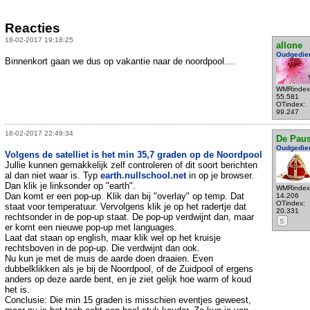
Reacties
18-02-2017 19:18:25
allone
Oudgedie
Binnenkort gaan we dus op vakantie naar de noordpool....
WMRindex
55.581
OTindex:
99.247
18-02-2017 22:49:34
De Pau
Oudgedie
Volgens de satelliet is het min 35,7 graden op de Noordpool
Jullie kunnen gemakkelijk zelf controleren of dit soort berichten
al dan niet waar is. Typ
earth.nullschool.net
in op je browser.
Dan klik je linksonder op "earth".
WMRindex
Dan komt er een pop-up. Klik dan bij "overlay" op temp. Dat
14.206
OTindex:
staat voor temperatuur. Vervolgens klik je op het radertje dat
20.331
rechtsonder in de pop-up staat. De pop-up verdwijnt dan, maar
S
er komt een nieuwe pop-up met languages.
Laat dat staan op english, maar klik wel op het kruisje
rechtsboven in de pop-up. Die verdwijnt dan ook.
Nu kun je met de muis de aarde doen draaien. Even
dubbelklikken als je bij de Noordpool, of de Zuidpool of ergens
anders op deze aarde bent, en je ziet gelijk hoe warm of koud
het is.
Conclusie: Die min 15 graden is misschien eventjes geweest,