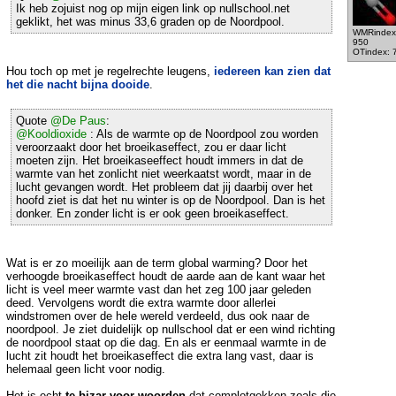
Ik heb zojuist nog op mijn eigen link op nullschool.net
geklikt, het was minus 33,6 graden op de Noordpool.
WMRindex
950
OTindex: 
Hou toch op met je regelrechte leugens,
iedereen kan zien dat
het die nacht bijna dooide
.
Quote
@De Paus
:
@Kooldioxide
: Als de warmte op de Noordpool zou worden
veroorzaakt door het broeikaseffect, zou er daar licht
moeten zijn. Het broeikaseeffect houdt immers in dat de
warmte van het zonlicht niet weerkaatst wordt, maar in de
lucht gevangen wordt. Het probleem dat jij daarbij over het
hoofd ziet is dat het nu winter is op de Noordpool. Dan is het
donker. En zonder licht is er ook geen broeikaseffect.
Wat is er zo moeilijk aan de term global warming? Door het
verhoogde broeikaseffect houdt de aarde aan de kant waar het
licht is veel meer warmte vast dan het zeg 100 jaar geleden
deed. Vervolgens wordt die extra warmte door allerlei
windstromen over de hele wereld verdeeld, dus ook naar de
noordpool. Je ziet duidelijk op nullschool dat er een wind richting
de noordpool staat op die dag. En als er eenmaal warmte in de
lucht zit houdt het broeikaseffect die extra lang vast, daar is
helemaal geen licht voor nodig.
Het is echt
te bizar voor woorden
dat complotgekken zoals die