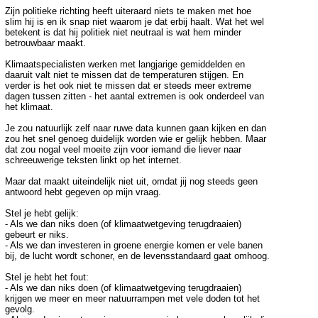
Zijn politieke richting heeft uiteraard niets te maken met hoe
slim hij is en ik snap niet waarom je dat erbij haalt. Wat het wel
betekent is dat hij politiek niet neutraal is wat hem minder
betrouwbaar maakt.
Klimaatspecialisten werken met langjarige gemiddelden en
daaruit valt niet te missen dat de temperaturen stijgen. En
verder is het ook niet te missen dat er steeds meer extreme
dagen tussen zitten - het aantal extremen is ook onderdeel van
het klimaat.
Je zou natuurlijk zelf naar ruwe data kunnen gaan kijken en dan
zou het snel genoeg duidelijk worden wie er gelijk hebben. Maar
dat zou nogal veel moeite zijn voor iemand die liever naar
schreeuwerige teksten linkt op het internet.
Maar dat maakt uiteindelijk niet uit, omdat jij nog steeds geen
antwoord hebt gegeven op mijn vraag.
Stel je hebt gelijk:
- Als we dan niks doen (of klimaatwetgeving terugdraaien)
gebeurt er niks.
- Als we dan investeren in groene energie komen er vele banen
bij, de lucht wordt schoner, en de levensstandaard gaat omhoog.
Stel je hebt het fout:
- Als we dan niks doen (of klimaatwetgeving terugdraaien)
krijgen we meer en meer natuurrampen met vele doden tot het
gevolg.