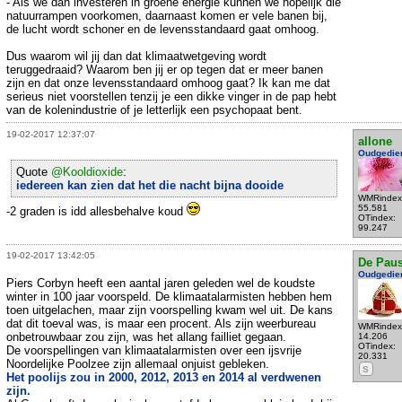
- Als we dan investeren in groene energie kunnen we hopelijk die
natuurrampen voorkomen, daarnaast komen er vele banen bij,
de lucht wordt schoner en de levensstandaard gaat omhoog.
Dus waarom wil jij dan dat klimaatwetgeving wordt
teruggedraaid? Waarom ben jij er op tegen dat er meer banen
zijn en dat onze levensstandaard omhoog gaat? Ik kan me dat
serieus niet voorstellen tenzij je een dikke vinger in de pap hebt
van de kolenindustrie of je letterlijk een psychopaat bent.
19-02-2017 12:37:07
allone
Oudgedie
Quote
@Kooldioxide
:
iedereen kan zien dat het die nacht bijna dooide
WMRindex
55.581
-2 graden is idd allesbehalve koud
OTindex:
99.247
19-02-2017 13:42:05
De Pau
Oudgedie
Piers Corbyn heeft een aantal jaren geleden wel de koudste
winter in 100 jaar voorspeld. De klimaatalarmisten hebben hem
toen uitgelachen, maar zijn voorspelling kwam wel uit. De kans
dat dit toeval was, is maar een procent. Als zijn weerbureau
WMRindex
onbetrouwbaar zou zijn, was het allang failliet gegaan.
14.206
OTindex:
De voorspellingen van klimaatalarmisten over een ijsvrije
20.331
Noordelijke Poolzee zijn allemaal onjuist gebleken.
S
Het poolijs zou in 2000, 2012, 2013 en 2014 al verdwenen
zijn.