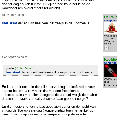
maar nu is het toch echt een heel stuk kouder. Zo kun je van
dag tot dag en van uur tot uur kijken hoe koud het is op de
Noordpool (en overal elders ter wereld).
18-02-2017 23:08:37
De Pau
Oudgedie
Hier staat
dat er juist heel veel dik zeeijs in de Poolzee is.
WMRindex
14.206
OTindex:
20.331
S
19-02-2017 08:36:25
Kooldio
Senior lid
Quote
@De Paus
:
Hier staat
dat er juist heel veel dik zeeijs in de Poolzee is.
WMRindex
950
OTindex: 
En is het feit dat jij in dergelijke onzinblogs gelooft reden voor
jou om het prima te vinden dat mensen fabrieken en
kolencentrales met allerlei ongezonde uitstoot vrolijk door laten
draaien, in plaats van dat ze werken aan groene energie?
En die mooie site van je laat goed zien dat er op de nacht van
vrijdag de 10e op zaterdag ('vorige vrijdag' toen het artikel op
weer.nl werd gepubliceerd) de temperatuur op de exacte