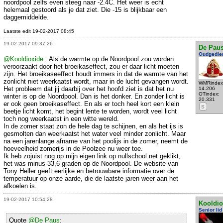
noordpool zelfs even steeg naar -2.4C. Het weer is echt
helemaal gestoord als je dat ziet. Die -15 is blijkbaar een
daggemiddelde.
Laatste edit 19-02-2017 08:45
19-02-2017 09:37:26
De Pau
Oudgedie
@Kooldioxide
: Als de warmte op de Noordpool zou worden
veroorzaakt door het broeikaseffect, zou er daar licht moeten
zijn. Het broeikaseeffect houdt immers in dat de warmte van het
zonlicht niet weerkaatst wordt, maar in de lucht gevangen wordt.
WMRindex
Het probleem dat jij daarbij over het hoofd ziet is dat het nu
14.206
OTindex:
winter is op de Noordpool. Dan is het donker. En zonder licht is
20.331
er ook geen broeikaseffect. En als er toch heel kort een klein
S
beetje licht komt, het begint lente te worden, wordt veel licht
toch nog weerkaatst in een witte wereld.
In de zomer staat zon de hele dag te schijnen, en als het ijs is
gesmolten dan weerkaatst het water veel minder zonlicht. Maar
na een jarenlange afname van het poolijs in de zomer, neemt de
hoeveelheid zomerijs in de Poolzee nu weer toe.
Ik heb zojuist nog op mijn eigen link op nullschool.net geklikt,
het was minus 33,6 graden op de Noordpool. De website van
Tony Heller geeft eerlijke en betrouwbare informatie over de
temperatuur op onze aarde, die de laatste jaren weer aan het
afkoelen is.
19-02-2017 10:54:28
Kooldio
Senior lid
Quote
@De Paus
: