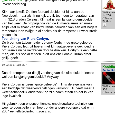
@Kooldioxide
: @Quote: Wat een gestoord psychopatisch
levensbeeld zeg.
Kijk naar jezelf. Op tien februari dooide het bijna aan de
WMRindex
Noordpool, maar als ik nu kijk zie ik toch een temperatuur van
14.206
OTindex:
min 32,8 graden Celsius. Klimaat is een langjarig gemiddelde
20.331
van het weer. De propaganda van de klimaatalarmisten maakt
S
altijd veel misbaar van kortdurende perioden van een wat hogere
temperatuur en zwijgt in alle talen als de temperatuur weer sterk
gedaald is.
Toelichting van Piers Corbyn.
De broer van Labour leider Jeremy Corbyn, de grote geleerde
Piers Corbyn, legt uit hoe er met klimaatgegevens geknoeid is
om krankzinnige verdragen door te drukken. Corbyn is een nette
man, die als socialist toch in dit opzicht Donald Trump groot
gelijk geeft.
19-02-2017 11:52:37
Kooldio
Senior lid
Dus de temperatuur die jij vandaag van die site plukt is ineens
wel een langjarig gemiddelde? Anyway,
Piers Corbyn is geen "grote geleerde". Hij is de eigenaar van
WMRindex
een bedrijfje dat weervoorspellingen verkoopt. Hij heeft maar 1
950
wetenschappelijk onderzoek op zijn naam staan en dat is van
OTindex: 
lage kwaliteit.
Hij gebruikt een onconventionele, onbetrouwbare techniek om
weer te voorspellen, en heeft onder andere voorspeld dat er in
2007 een elfstedentocht zou zijn.