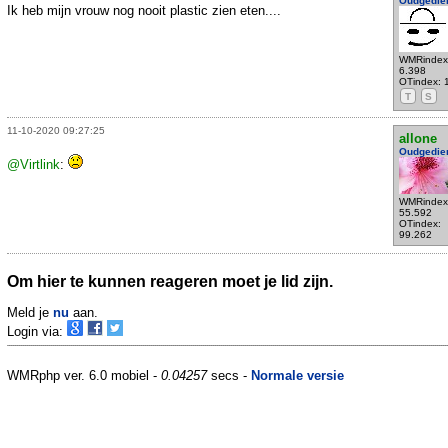
Oudgedie
Ik heb mijn vrouw nog nooit plastic zien eten....
WMRindex
6.398
OTindex: 
T
S
11-10-2020 09:27:25
allone
Oudgedie
@Virtlink
:
WMRindex
55.592
OTindex:
99.262
Om hier te kunnen reageren moet je lid zijn.
Meld je
nu
aan.
Login via:
WMRphp ver. 6.0 mobiel -
0.04257
secs -
Normale versie