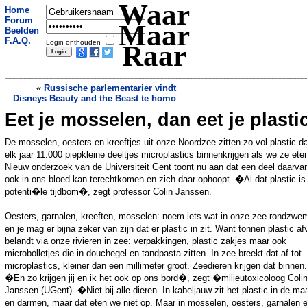
Waar
Home
Forum
Maar
Beelden
F.A.Q.
Login onthouden
Raar
«
Russische parlementarier vindt
Disneys Beauty and the Beast te homo
Eet je mosselen, dan eet je plasti
Slaaptekort maakt dik, dom en druk
»
De mosselen, oesters en kreeftjes uit onze Noordzee zitten zo vol plastic d
elk jaar 11.000 piepkleine deeltjes microplastics binnenkrijgen als we ze ete
Nieuw onderzoek van de Universiteit Gent toont nu aan dat een deel daarva
ook in ons bloed kan terechtkomen en zich daar ophoopt. �Al dat plastic is
potenti�le tijdbom�, zegt professor Colin Janssen.
Oesters, garnalen, kreeften, mosselen: noem iets wat in onze zee rondzwem
en je mag er bijna zeker van zijn dat er plastic in zit. Want tonnen plastic af
belandt via onze rivieren in zee: verpakkingen, plastic zakjes maar ook
microbolletjes die in douchegel en tandpasta zitten. In zee breekt dat af tot
microplastics, kleiner dan een millimeter groot. Zeedieren krijgen dat binnen.
�En zo krijgen jij en ik het ook op ons bord�, zegt �milieutoxicoloog Coli
Janssen (UGent). �Niet bij alle dieren. In kabeljauw zit het plastic in de ma
en darmen, maar dat eten we niet op. Maar in mosselen, oesters, garnalen 