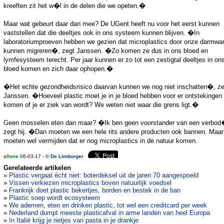
kreeften zit het w�l in de delen die we opeten.�
Maar wat gebeurt daar dan mee? De UGent heeft nu voor het eerst kunnen
vaststellen dat die deeltjes ook in ons systeem kunnen blijven. �In
laboratoriumproeven hebben we gezien dat microplastics door onze darmwa
kunnen migreren�, zegt Janssen. �Zo komen ze dus in ons bloed en
lymfesysteem terecht. Per jaar kunnen er zo tot een zestigtal deeltjes in on
bloed komen en zich daar ophopen.�
�Het echte gezondheidsrisico daarvan kunnen we nog niet inschatten�, ze
Janssen. �Hoeveel plastic moet je in je bloed hebben voor er ontstekingen
komen of je er ziek van wordt? We weten niet waar die grens ligt.�
Geen mosselen eten dan maar? �Ik ben geen voorstander van een verbod
zegt hij. �Dan moeten we een hele rits andere producten ook bannen. Maa
moeten wel vermijden dat er nog microplastics in de natuur komen.
allone
06-03-17 - ©
De Limburger
Gerelateerde artikelen
»
Plastic vergaat écht niet: boterdeksel uit de jaren 70 aangespoeld
»
Vissen verkiezen microplastics boven natuurlijk voedsel
»
Frankrijk doet plastic bekertjes, borden en bestek in de ban
»
Plastic soep wordt ecosysteem
»
We ademen, eten en drinken plastic, tot wel een creditcard per week
»
Nederland dumpt meeste plasticafval in arme landen van heel Europa
»
In Italië krijg je rietjes van pasta in je drankje