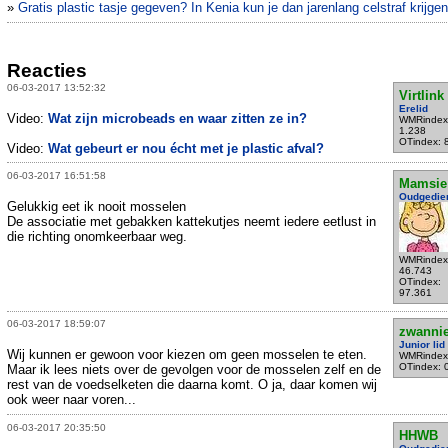
»
Gratis plastic tasje gegeven? In Kenia kun je dan jarenlang celstraf krijgen
Reacties
06-03-2017 13:52:32
Virtlink
Erelid
Video:
Wat zijn microbeads en waar zitten ze in?
WMRindex
1.238
OTindex: 
Video:
Wat gebeurt er nou écht met je plastic afval?
06-03-2017 16:51:58
Mamsie
Oudgedie
Gelukkig eet ik nooit mosselen
De associatie met gebakken kattekutjes neemt iedere eetlust in
die richting onomkeerbaar weg.
WMRindex
46.743
OTindex:
97.361
06-03-2017 18:59:07
zwanni
Junior lid
Wij kunnen er gewoon voor kiezen om geen mosselen te eten.
WMRindex
OTindex: 
Maar ik lees niets over de gevolgen voor de mosselen zelf en de
rest van de voedselketen die daarna komt. O ja, daar komen wij
ook weer naar voren...
06-03-2017 20:35:50
HHWB