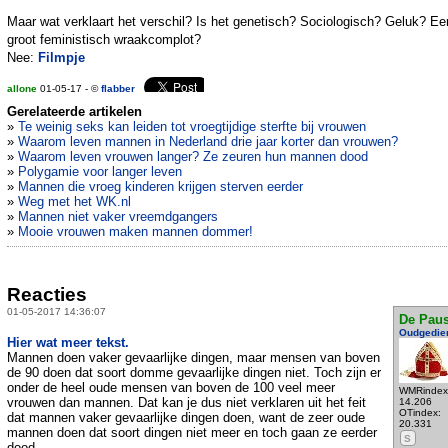
Maar wat verklaart het verschil? Is het genetisch? Sociologisch? Geluk? Ee
groot feministisch wraakcomplot?
Nee:
Filmpje
allone
01-05-17 - ©
flabber
Gerelateerde artikelen
»
Te weinig seks kan leiden tot vroegtijdige sterfte bij vrouwen
»
Waarom leven mannen in Nederland drie jaar korter dan vrouwen?
»
Waarom leven vrouwen langer? Ze zeuren hun mannen dood
»
Polygamie voor langer leven
»
Mannen die vroeg kinderen krijgen sterven eerder
»
Weg met het WK.nl
»
Mannen niet vaker vreemdgangers
»
Mooie vrouwen maken mannen dommer!
Reacties
01-05-2017 14:36:07
De Pau
Oudgedie
Hier wat meer tekst.
Mannen doen vaker gevaarlijke dingen, maar mensen van boven
de 90 doen dat soort domme gevaarlijke dingen niet. Toch zijn er
onder de heel oude mensen van boven de 100 veel meer
WMRindex
vrouwen dan mannen. Dat kan je dus niet verklaren uit het feit
14.206
OTindex:
dat mannen vaker gevaarlijke dingen doen, want de zeer oude
20.331
mannen doen dat soort dingen niet meer en toch gaan ze eerder
S
dood.