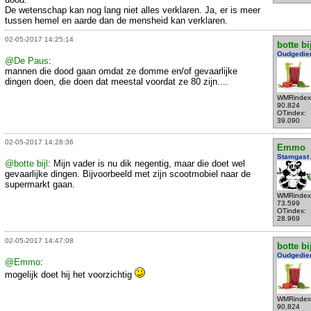
De wetenschap kan nog lang niet alles verklaren. Ja, er is meer
tussen hemel en aarde dan de mensheid kan verklaren.
02-05-2017 14:25:14
botte bi
Oudgedie
@De Paus
:
mannen die dood gaan omdat ze domme en/of gevaarlijke
dingen doen, die doen dat meestal voordat ze 80 zijn....
WMRindex
90.824
OTindex:
39.090
02-05-2017 14:28:36
Emmo
Stamgast
@botte bijl
: Mijn vader is nu dik negentig, maar die doet wel
gevaarlijke dingen. Bijvoorbeeld met zijn scootmobiel naar de
supermarkt gaan.
WMRindex
73.599
OTindex:
28.969
02-05-2017 14:47:08
botte bi
Oudgedie
@Emmo
:
mogelijk doet hij het voorzichtig
WMRindex
90.824