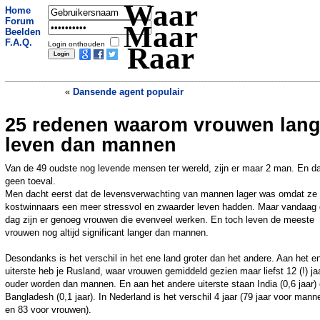
Waar
Home
Forum
Maar
Beelden
F.A.Q.
Login onthouden
Raar
«
Dansende agent populair
25 redenen waarom vrouwen lang
Bloemist steelt planten van
begraafplaats
»
leven dan mannen
Van de 49 oudste nog levende mensen ter wereld, zijn er maar 2 man. En da
geen toeval.
Men dacht eerst dat de levensverwachting van mannen lager was omdat ze 
kostwinnaars een meer stressvol en zwaarder leven hadden. Maar vandaag
dag zijn er genoeg vrouwen die evenveel werken. En toch leven de meeste
vrouwen nog altijd significant langer dan mannen.
Desondanks is het verschil in het ene land groter dan het andere. Aan het e
uiterste heb je Rusland, waar vrouwen gemiddeld gezien maar liefst 12 (!) ja
ouder worden dan mannen. En aan het andere uiterste staan India (0,6 jaar)
Bangladesh (0,1 jaar). In Nederland is het verschil 4 jaar (79 jaar voor mann
en 83 voor vrouwen).