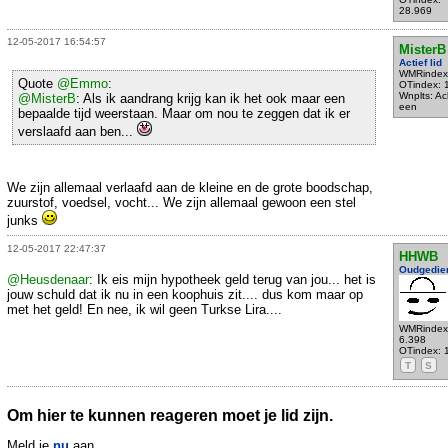
28.969
12-05-2017 16:54:57
MisterB
Actief lid
WMRindex
Quote
@Emmo
:
OTindex: 
Wnplts: Ac
@MisterB
: Als ik aandrang krijg kan ik het ook maar een
een
bepaalde tijd weerstaan. Maar om nou te zeggen dat ik er
verslaafd aan ben...
We zijn allemaal verlaafd aan de kleine en de grote boodschap,
zuurstof, voedsel, vocht... We zijn allemaal gewoon een stel
junks
12-05-2017 22:47:37
HHWB
Oudgedie
@Heusdenaar
: Ik eis mijn hypotheek geld terug van jou... het is
jouw schuld dat ik nu in een koophuis zit.... dus kom maar op
met het geld! En nee, ik wil geen Turkse Lira....
WMRindex
6.398
OTindex: 
T
S
Om hier te kunnen reageren moet je lid zijn.
Meld je
nu
aan.