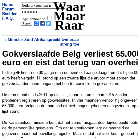
Waar
Home
Forum
Maar
Beelden
F.A.Q.
Login onthouden
Raar
«
Minister Zuid-Afrika spreekt twitteraar
streng toe
Gokverslaafde Belg verliest 65.00
Twitter-record: Ellen DeGeneres
onttroond en gratis kipnuggets
»
euro en eist dat terug van overhe
In Belgi� heeft een 30-jarige man de overheid aangeklaagd, omdat hij 65.0
euro heeft vergokt. Hij stond op een zwarte lijst die ervoor moet zorgen dat
gokverslaafden geen toegang hebben tot casino's en gokwebsites.
De man stond sinds 2011 op die lijst, maar hij kon zich in 2015 zonder
problemen registreren op gokwebsites. In vier maanden verloor hij ongeveer
65.000 euro. Volgens de man had dit niet mogen gebeuren aangezien hij op 
lijst stond.
De Kansspelcommissie erkent dat het soms misgaat door bijvoorbeeld foute
de de persoonlijke gegevens. Om dat te voorkomen legt de overheid de
gegevens naast het bevolkingsregister. Maar omdat het veel kost, gebeurt h