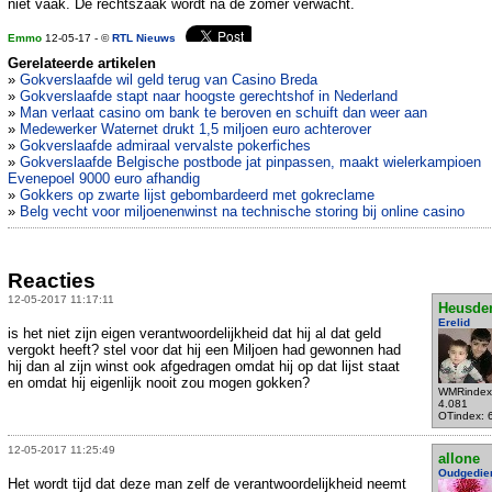
niet vaak. De rechtszaak wordt na de zomer verwacht.
Emmo
12-05-17 - ©
RTL Nieuws
Gerelateerde artikelen
»
Gokverslaafde wil geld terug van Casino Breda
»
Gokverslaafde stapt naar hoogste gerechtshof in Nederland
»
Man verlaat casino om bank te beroven en schuift dan weer aan
»
Medewerker Waternet drukt 1,5 miljoen euro achterover
»
Gokverslaafde admiraal vervalste pokerfiches
»
Gokverslaafde Belgische postbode jat pinpassen, maakt wielerkampioen
Evenepoel 9000 euro afhandig
»
Gokkers op zwarte lijst gebombardeerd met gokreclame
»
Belg vecht voor miljoenenwinst na technische storing bij online casino
Reacties
12-05-2017 11:17:11
Heusde
Erelid
is het niet zijn eigen verantwoordelijkheid dat hij al dat geld
vergokt heeft? stel voor dat hij een Miljoen had gewonnen had
hij dan al zijn winst ook afgedragen omdat hij op dat lijst staat
en omdat hij eigenlijk nooit zou mogen gokken?
WMRindex
4.081
OTindex: 
12-05-2017 11:25:49
allone
Oudgedie
Het wordt tijd dat deze man zelf de verantwoordelijkheid neemt