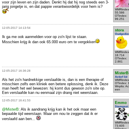
voor zijn leven en zijn daden. Denkt hij dat hij nog steeds een 3-
jarig jongetje is, en dat pappie verantwoordelijk voor hem is?
WMRindex
55.586
OTindex:
99.251
12-05-2017 14:13:54
stora
Oudgedie
Ik ga me ook aanmelden voor op zo'n lijst te staan.
Misschien krijg ik dan ook 65.000 euro om te vergokken
WMRindex
18.714
OTindex:
2.861
12-05-2017 16:36:28
MisterB
Actief lid
Als het zo'n hardnekkige verslaafde is, dan is een therapie of
WMRindex
OTindex: 
misschien zelfs een kliniek een betere oplossing, denk ik. Deze
Wnplts: Ac
man heeft het wel bewezen: hij komt dus gewoon zo'n site op.
een
Een verslaafde kan nu eenmaal zijn drang niet weerstaan.
12-05-2017 16:41:53
Emmo
Stamgast
@MisterB
: Als ik aandrang krijg kan ik het ook maar een
bepaalde tijd weerstaan. Maar om nou te zeggen dat ik er
verslaafd aan ben...
WMRindex
73.605
OTindex: