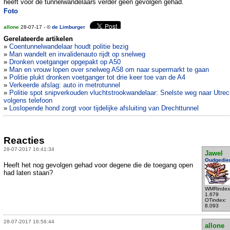
heeft voor de tunnelwandelaars verder geen gevolgen gehad.
Foto
allone
28-07-17 - ©
de Limburger
Gerelateerde artikelen
»
Coentunnelwandelaar houdt politie bezig
»
Man wandelt en invalidenauto rijdt op snelweg
»
Dronken voetganger opgepakt op A50
»
Man en vrouw lopen over snelweg A58 om naar supermarkt te gaan
»
Politie plukt dronken voetganger tot drie keer toe van de A4
»
Verkeerde afslag: auto in metrotunnel
»
Politie spot snipverkouden vluchtstrookwandelaar: Snelste weg naar Utrec
volgens telefoon
»
Loslopende hond zorgt voor tijdelijke afsluiting van Drechttunnel
Reacties
28-07-2017 16:41:34
Jawel
Oudgedie
Heeft het nog gevolgen gehad voor degene die de toegang open
had laten staan?
WMRindex
1.679
OTindex:
8.093
28-07-2017 16:56:44
allone