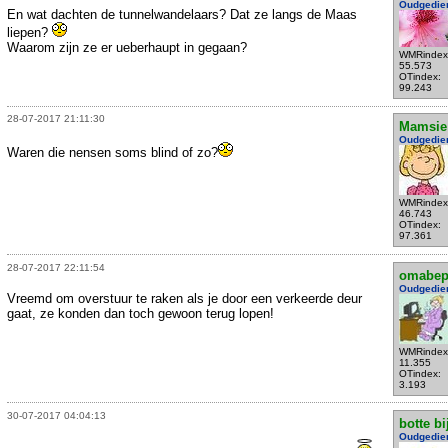
Oudgedie
En wat dachten de tunnelwandelaars? Dat ze langs de Maas
liepen?
Waarom zijn ze er ueberhaupt in gegaan?
WMRindex
55.573
OTindex:
99.243
28-07-2017 21:11:30
Mamsie
Oudgedie
Waren die nensen soms blind of zo?
WMRindex
46.743
OTindex:
97.361
28-07-2017 22:11:54
omabe
Oudgedie
Vreemd om overstuur te raken als je door een verkeerde deur
gaat, ze konden dan toch gewoon terug lopen!
WMRindex
11.355
OTindex:
3.193
30-07-2017 04:04:13
botte bi
Oudgedie