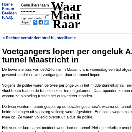
Waar
Home
Forum
Maar
Beelden
F.A.Q.
Login onthouden
Raar
«
Rechter vermindert straf bij sterilisatie
Voetgangers lopen per ongeluk A
Piloot legt toevallig mysterieuze
raketlancering vast
»
tunnel Maastricht in
De bovenste buis van de A2-tunnel in Maastricht is woensdag een tijd afges
geweest omdat er twee voetgangers door de tunnel liepen.
Volgens de politie waren de twee per ongeluk in het middentunnelkanaal, ee
vluchtroute tussen de tunnelbuizen, terechtgekomen. Daar openden ze een 
waarna ze plotseling tussen het autoverkeer stonden.
De twee werden meteen gespot op de bewakingscamera's waarna de tunnel 
beide richtingen uit voorzorg volledig werd afgesloten. Een politiewagen pikt
twee op. Ze waren volledig overstuur, aldus de politie.
Het verkeer kon na het incident weer door de tunnel. Het opmerkelijke avont