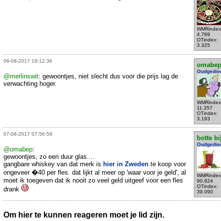
WMRindex
4.789
OTindex:
3.325
06-08-2017 19:12:36
omabe
Oudgedie
@merlinswit
: gewoontjes, niet slecht dus voor die prijs lag de
verwachting hoger.
WMRindex
11.357
OTindex:
3.193
07-08-2017 07:56:59
botte bi
Oudgedie
@omabep
:
gewoontjes, zo een duur glas....
gangbare whiskey van dat merk is
hier in Zweden
te koop voor
ongeveer �40 per fles. dat lijkt al meer op 'waar voor je geld', al
WMRindex
moet ik toegeven dat ik nooit zo veel geld uitgeef voor een fles
90.824
OTindex:
drank
39.090
Om hier te kunnen reageren moet je lid zijn.