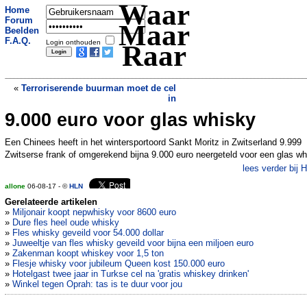
Waar
Home
Forum
Maar
Beelden
F.A.Q.
Login onthouden
Raar
«
Terroriserende buurman moet de cel
in
9.000 euro voor glas whisky
Man houdt vrouw en kinderen al twee
jaar gevangen
»
Een Chinees heeft in het wintersportoord Sankt Moritz in Zwitserland 9.999
Zwitserse frank of omgerekend bijna 9.000 euro neergeteld voor een glas wh
lees verder bij 
allone
06-08-17 - ©
HLN
Gerelateerde artikelen
»
Miljonair koopt nepwhisky voor 8600 euro
»
Dure fles heel oude whisky
»
Fles whisky geveild voor 54.000 dollar
»
Juweeltje van fles whisky geveild voor bijna een miljoen euro
»
Zakenman koopt whiskey voor 1,5 ton
»
Flesje whisky voor jubileum Queen kost 150.000 euro
»
Hotelgast twee jaar in Turkse cel na 'gratis whiskey drinken'
»
Winkel tegen Oprah: tas is te duur voor jou