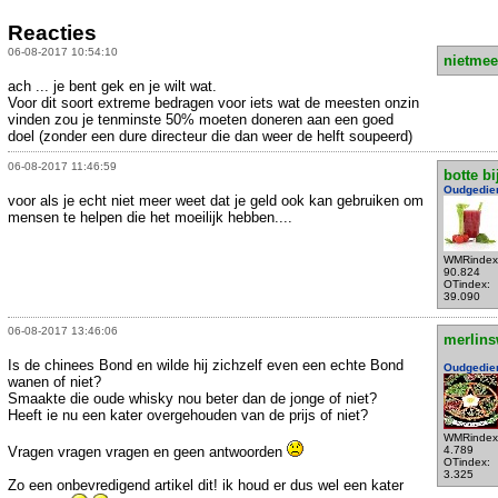
Reacties
06-08-2017 10:54:10
nietmee
ach ... je bent gek en je wilt wat.
Voor dit soort extreme bedragen voor iets wat de meesten onzin
vinden zou je tenminste 50% moeten doneren aan een goed
doel (zonder een dure directeur die dan weer de helft soupeerd)
06-08-2017 11:46:59
botte bi
Oudgedie
voor als je echt niet meer weet dat je geld ook kan gebruiken om
mensen te helpen die het moeilijk hebben....
WMRindex
90.824
OTindex:
39.090
06-08-2017 13:46:06
merlins
Is de chinees Bond en wilde hij zichzelf even een echte Bond
Oudgedie
wanen of niet?
Smaakte die oude whisky nou beter dan de jonge of niet?
Heeft ie nu een kater overgehouden van de prijs of niet?
WMRindex
Vragen vragen vragen en geen antwoorden
4.789
OTindex:
3.325
Zo een onbevredigend artikel dit! ik houd er dus wel een kater