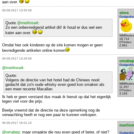
aan over.
06-08-2017 13:55:09
stora
Oudgedie
Quote
@merlinswit
:
Zo een onbevredigend artikel dit! ik houd er dus wel een
kater aan over.
WMRindex
18.714
OTindex:
Omdat hier ook kinderen op de site komen mogen er geen
2.861
bevredigende artikelen online komen
06-08-2017 14:26:09
omabe
Oudgedie
@merlinswit
:
Quote:
Volgens de directie van het hotel had de Chinees nooit
WMRindex
gedacht dat zo'n oude whisky even goed kon smaken als
11.357
een meer recente Macallan.
OTindex:
3.193
Ik heb er geen verstand dus maak ik hieruit op dat het eigenlijk
tegen viel voor die prijs.
Beetje vreemd dat de directie na deze opmerking nog de
verwachting heeft er nog een paar te kunnen verkopen.
06-08-2017 16:01:10
merlins
@omabep
: maar smaakte die nou even goed of beter, of niet?
Oudgedie