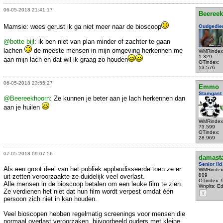
06-05-2018 21:41:17
Beeree
Mamsie: wees gerust ik ga niet meer naar de bioscoop
Oudgedie
@botte bijl
: ik ben niet van plan minder of zachter te gaan
lachen
de meeste mensen in mijn omgeving herkennen me
WMRindex
1.329
aan mijn lach en dat wil ik graag zo houden
OTindex:
13.576
06-05-2018 23:55:27
Emmo
Stamgast
@Beereekhoorn
: Ze kunnen je beter aan je lach herkennen dan
aan je huilen
WMRindex
73.599
OTindex:
28.969
07-05-2018 09:07:56
damast
Senior lid
Als een groot deel van het publiek applaudisseerde toen ze er
WMRindex
809
uit zetten veroorzaakte ze duidelijk veel overlast.
OTindex: 
Alle mensen in de bioscoop betalen om een leuke film te zien.
Wnplts: E
Ze verdienen het niet dat hun film wordt verpest omdat één
T
persoon zich niet in kan houden.
Veel bioscopen hebben regelmatig screenings voor mensen die
normaal overlast veroorzaken, bijvoorbeeld ouders met kleine