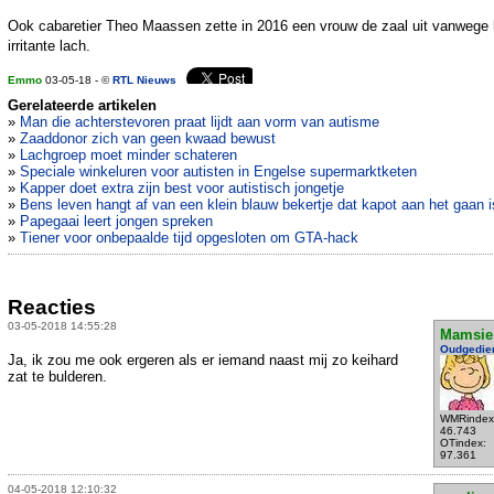
Ook cabaretier Theo Maassen zette in 2016 een vrouw de zaal uit vanwege 
irritante lach.
Emmo
03-05-18 - ©
RTL Nieuws
Gerelateerde artikelen
»
Man die achterstevoren praat lijdt aan vorm van autisme
»
Zaaddonor zich van geen kwaad bewust
»
Lachgroep moet minder schateren
»
Speciale winkeluren voor autisten in Engelse supermarktketen
»
Kapper doet extra zijn best voor autistisch jongetje
»
Bens leven hangt af van een klein blauw bekertje dat kapot aan het gaan i
»
Papegaai leert jongen spreken
»
Tiener voor onbepaalde tijd opgesloten om GTA-hack
Reacties
03-05-2018 14:55:28
Mamsie
Oudgedie
Ja, ik zou me ook ergeren als er iemand naast mij zo keihard
zat te bulderen.
WMRindex
46.743
OTindex:
97.361
04-05-2018 12:10:32