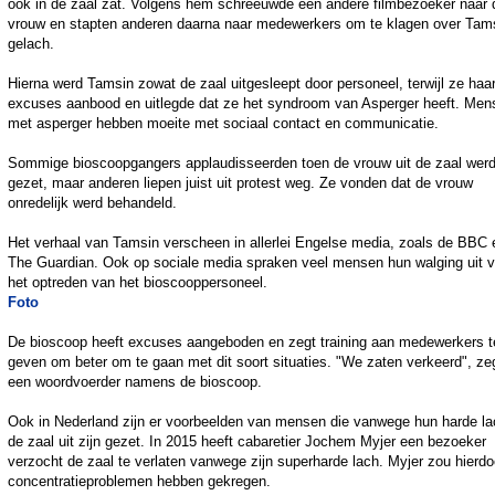
ook in de zaal zat. Volgens hem schreeuwde een andere filmbezoeker naar 
vrouw en stapten anderen daarna naar medewerkers om te klagen over Tam
gelach.
Hierna werd Tamsin zowat de zaal uitgesleept door personeel, terwijl ze haa
excuses aanbood en uitlegde dat ze het syndroom van Asperger heeft. Men
met asperger hebben moeite met sociaal contact en communicatie.
Sommige bioscoopgangers applaudisseerden toen de vrouw uit de zaal wer
gezet, maar anderen liepen juist uit protest weg. Ze vonden dat de vrouw
onredelijk werd behandeld.
Het verhaal van Tamsin verscheen in allerlei Engelse media, zoals de BBC 
The Guardian. Ook op sociale media spraken veel mensen hun walging uit 
het optreden van het bioscooppersoneel.
Foto
De bioscoop heeft excuses aangeboden en zegt training aan medewerkers t
geven om beter om te gaan met dit soort situaties. "We zaten verkeerd", ze
een woordvoerder namens de bioscoop.
Ook in Nederland zijn er voorbeelden van mensen die vanwege hun harde la
de zaal uit zijn gezet. In 2015 heeft cabaretier Jochem Myjer een bezoeker
verzocht de zaal te verlaten vanwege zijn superharde lach. Myjer zou hierdo
concentratieproblemen hebben gekregen.