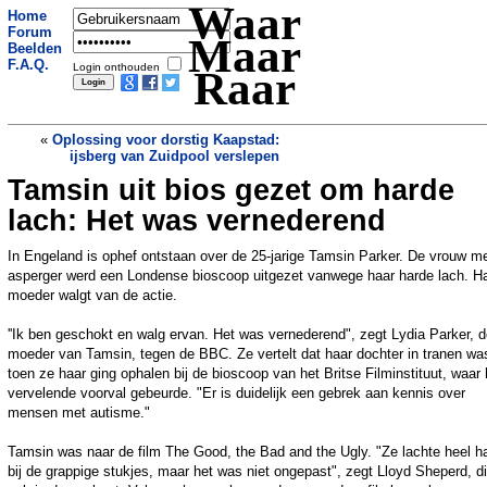
Waar
Home
Forum
Maar
Beelden
F.A.Q.
Login onthouden
Raar
«
Oplossing voor dorstig Kaapstad:
ijsberg van Zuidpool verslepen
Tamsin uit bios gezet om harde
Maand cel voor Deen die nepnieuws
verspreidde in Maleisie
»
lach: Het was vernederend
In Engeland is ophef ontstaan over de 25-jarige Tamsin Parker. De vrouw m
asperger werd een Londense bioscoop uitgezet vanwege haar harde lach. H
moeder walgt van de actie.
''Ik ben geschokt en walg ervan. Het was vernederend", zegt Lydia Parker, 
moeder van Tamsin, tegen de BBC. Ze vertelt dat haar dochter in tranen wa
toen ze haar ging ophalen bij de bioscoop van het Britse Filminstituut, waar 
vervelende voorval gebeurde. "Er is duidelijk een gebrek aan kennis over
mensen met autisme."
Tamsin was naar de film The Good, the Bad and the Ugly. "Ze lachte heel h
bij de grappige stukjes, maar het was niet ongepast", zegt Lloyd Sheperd, d