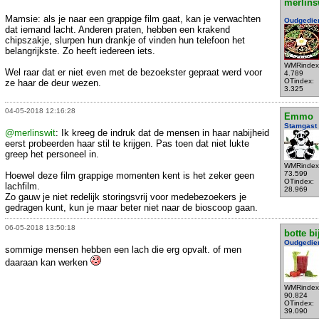
merlins
Mamsie: als je naar een grappige film gaat, kan je verwachten
Oudgedie
dat iemand lacht. Anderen praten, hebben een krakend
chipszakje, slurpen hun drankje of vinden hun telefoon het
belangrijkste. Zo heeft iedereen iets.
WMRindex
Wel raar dat er niet even met de bezoekster gepraat werd voor
4.789
OTindex:
ze haar de deur wezen.
3.325
04-05-2018 12:16:28
Emmo
Stamgast
@merlinswit
: Ik kreeg de indruk dat de mensen in haar nabijheid
eerst probeerden haar stil te krijgen. Pas toen dat niet lukte
greep het personeel in.
WMRindex
73.599
Hoewel deze film grappige momenten kent is het zeker geen
OTindex:
lachfilm.
28.969
Zo gauw je niet redelijk storingsvrij voor medebezoekers je
gedragen kunt, kun je maar beter niet naar de bioscoop gaan.
06-05-2018 13:50:18
botte bi
Oudgedie
sommige mensen hebben een lach die erg opvalt. of men
daaraan kan werken
WMRindex
90.824
OTindex:
39.090