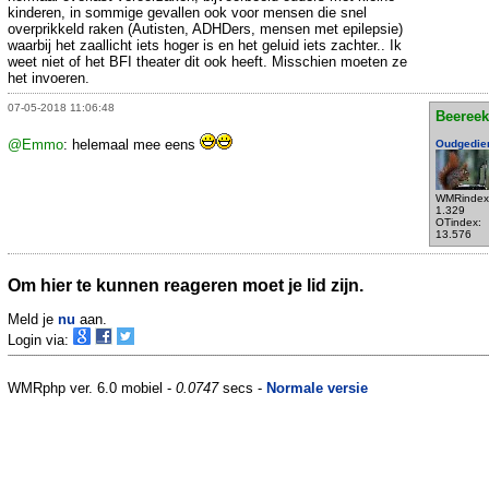
kinderen, in sommige gevallen ook voor mensen die snel
overprikkeld raken (Autisten, ADHDers, mensen met epilepsie)
waarbij het zaallicht iets hoger is en het geluid iets zachter.. Ik
weet niet of het BFI theater dit ook heeft. Misschien moeten ze
het invoeren.
07-05-2018 11:06:48
Beeree
@Emmo
: helemaal mee eens
Oudgedie
WMRindex
1.329
OTindex:
13.576
Om hier te kunnen reageren moet je lid zijn.
Meld je
nu
aan.
Login via:
WMRphp ver. 6.0 mobiel -
0.0747
secs -
Normale versie