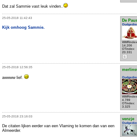
Dat zal Sammie vast leuk vinden..
25-05-2018 11:42:43
De Pau
Oudgedie
Kijk omhoog Sammie.
WMRindex
14.206
OTindex:
20.331
S
25-05-2018 12:56:35
merlins
awwww lief.
Oudgedie
WMRindex
4.789
OTindex:
3.325
25-05-2018 23:16:03
venzje
Oudgedie
De citaten lijken eerder van een Vlaming te komen dan van een
Almeerder.