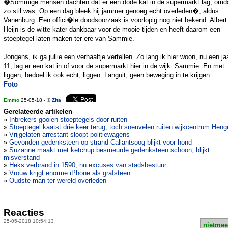
�Sommige mensen dachten dat er een dode kat in de supermarkt lag, omda
zo stil was. Op een dag bleek hij jammer genoeg echt overleden�, aldus
Vanenburg. Een offici�le doodsoorzaak is voorlopig nog niet bekend. Albert
Heijn is de witte kater dankbaar voor de mooie tijden en heeft daarom een
stoeptegel laten maken ter ere van Sammie.
Jongens, ik ga jullie een verhaaltje vertellen. Zo lang ik hier woon, nu een ja
11, lag er een kat in of voor de supermarkt hier in de wijk. Sammie. En met
liggen, bedoel ik ook echt, liggen. Languit, geen beweging in te krijgen.
Foto
Emmo
25-05-18 - ©
Zita
Gerelateerde artikelen
»
Inbrekers gooien stoeptegels door ruiten
»
Stoeptegel kaatst drie keer terug, toch sneuvelen ruiten wijkcentrum Heng
»
Vrijgelaten arrestant sloopt politiewagens
»
Gevonden gedenksteen op strand Callantsoog blijkt voor hond
»
Suzanne maakt met ketchup besmeurde gedenksteen schoon, blijkt
misverstand
»
Heks verbrand in 1590, nu excuses van stadsbestuur
»
Vrouw krijgt enorme iPhone als grafsteen
»
Oudste man ter wereld overleden
Reacties
25-05-2018 10:54:13
nietmee