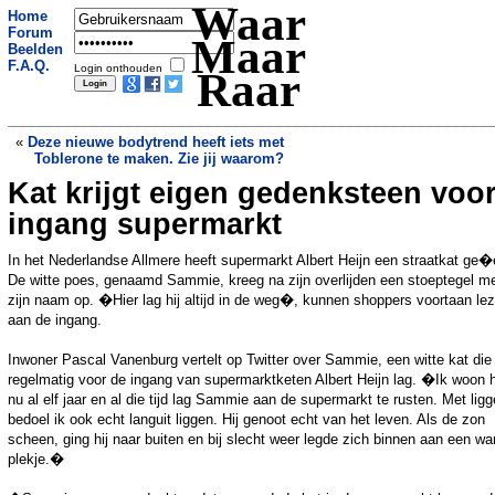
Waar
Home
Forum
Maar
Beelden
F.A.Q.
Login onthouden
Raar
«
Deze nieuwe bodytrend heeft iets met
Toblerone te maken. Zie jij waarom?
Kat krijgt eigen gedenksteen voo
Britse oud-militair verstopt zich
maanden in Franse bossen
»
ingang supermarkt
In het Nederlandse Allmere heeft supermarkt Albert Heijn een straatkat ge�
De witte poes, genaamd Sammie, kreeg na zijn overlijden een stoeptegel m
zijn naam op. �Hier lag hij altijd in de weg�, kunnen shoppers voortaan le
aan de ingang.
Inwoner Pascal Vanenburg vertelt op Twitter over Sammie, een witte kat die
regelmatig voor de ingang van supermarktketen Albert Heijn lag. �Ik woon h
nu al elf jaar en al die tijd lag Sammie aan de supermarkt te rusten. Met lig
bedoel ik ook echt languit liggen. Hij genoot echt van het leven. Als de zon
scheen, ging hij naar buiten en bij slecht weer legde zich binnen aan een w
plekje.�