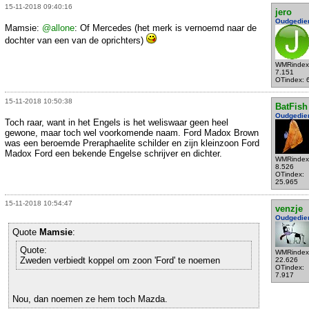
15-11-2018 09:40:16
jero
Oudgedie
Mamsie:
@allone
: Of Mercedes (het merk is vernoemd naar de
dochter van een van de oprichters)
WMRindex
7.151
OTindex: 
15-11-2018 10:50:38
BatFish
Oudgedie
Toch raar, want in het Engels is het weliswaar geen heel
gewone, maar toch wel voorkomende naam. Ford Madox Brown
was een beroemde Preraphaelite schilder en zijn kleinzoon Ford
Madox Ford een bekende Engelse schrijver en dichter.
WMRindex
8.526
OTindex:
25.965
15-11-2018 10:54:47
venzje
Oudgedie
Quote
Mamsie
:
Quote:
WMRindex
Zweden verbiedt koppel om zoon 'Ford' te noemen
22.626
OTindex:
7.917
Nou, dan noemen ze hem toch Mazda.