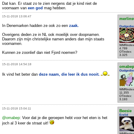
Dat kan. Er staat zo te zien nergens dat je kind niet de
voornaam van
een god
mag hebben.
15-11-2018 13:06:47
merlins
In Denemarken hadden ze ook zo een
zaak.
Oudgedie
Overigens deden ze in NL ook moeilijk over doopnamen.
Daarom zijn mijn christelijke namen anders dan mijn staats
voornamen.
WMRindex
4.789
OTindex:
Kunnen ze zoonlief dan niet Fjord noemen?
3.325
15-11-2018 14:54:18
omabe
Oudgedie
Ik vind het beter dan
deze naam, die leer ik dus nooit.
WMRindex
11.355
OTindex:
3.193
15-11-2018 15:04:11
Beesie
Erelid
@omabep
: Voor dat je die geroepen hebt voor het eten is het
joch al 3 keer de straat uit!
WMRindex