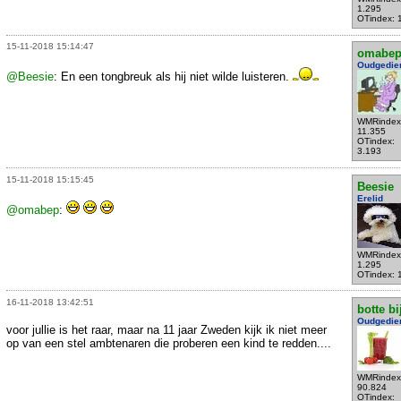
1.295
OTindex: 
15-11-2018 15:14:47
omabe
Oudgedie
@Beesie
: En een tongbreuk als hij niet wilde luisteren.
WMRindex
11.355
OTindex:
3.193
15-11-2018 15:15:45
Beesie
Erelid
@omabep
:
WMRindex
1.295
OTindex: 
16-11-2018 13:42:51
botte bi
Oudgedie
voor jullie is het raar, maar na 11 jaar Zweden kijk ik niet meer
op van een stel ambtenaren die proberen een kind te redden....
WMRindex
90.824
OTindex: