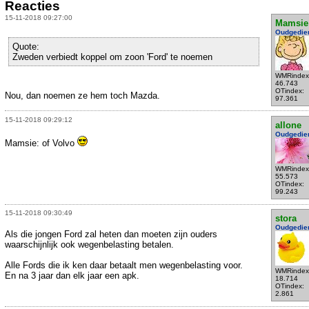
Reacties
15-11-2018 09:27:00
Mamsie
Oudgedie
Quote:
Zweden verbiedt koppel om zoon 'Ford' te noemen
WMRindex
46.743
OTindex:
Nou, dan noemen ze hem toch Mazda.
97.361
15-11-2018 09:29:12
allone
Oudgedie
Mamsie: of Volvo
WMRindex
55.573
OTindex:
99.243
15-11-2018 09:30:49
stora
Oudgedie
Als die jongen Ford zal heten dan moeten zijn ouders
waarschijnlijk ook wegenbelasting betalen.
Alle Fords die ik ken daar betaalt men wegenbelasting voor.
WMRindex
En na 3 jaar dan elk jaar een apk.
18.714
OTindex:
2.861