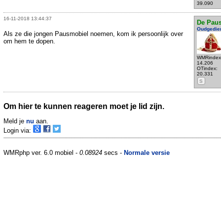
39.090
16-11-2018 13:44:37
De Pau
Oudgedie
Als ze die jongen Pausmobiel noemen, kom ik persoonlijk over
om hem te dopen.
WMRindex
14.206
OTindex:
20.331
S
Om hier te kunnen reageren moet je lid zijn.
Meld je
nu
aan.
Login via:
WMRphp ver. 6.0 mobiel -
0.08924
secs -
Normale versie