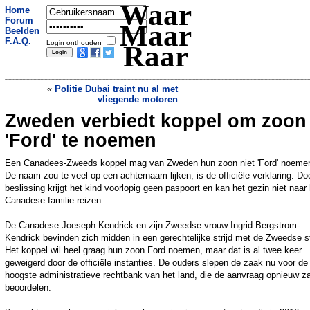
Waar
Home
Forum
Maar
Beelden
F.A.Q.
Login onthouden
Raar
«
Politie Dubai traint nu al met
vliegende motoren
Zweden verbiedt koppel om zoon
Dubbelganger Friends-acteur opgepakt
na viral opsporingsbericht
»
'Ford' te noemen
Een Canadees-Zweeds koppel mag van Zweden hun zoon niet 'Ford' noeme
De naam zou te veel op een achternaam lijken, is de officiële verklaring. Do
beslissing krijgt het kind voorlopig geen paspoort en kan het gezin niet naar
Canadese familie reizen.
De Canadese Joeseph Kendrick en zijn Zweedse vrouw Ingrid Bergstrom-
Kendrick bevinden zich midden in een gerechtelijke strijd met de Zweedse s
Het koppel wil heel graag hun zoon Ford noemen, maar dat is al twee keer
geweigerd door de officiële instanties. De ouders slepen de zaak nu voor de
hoogste administratieve rechtbank van het land, die de aanvraag opnieuw za
beoordelen.