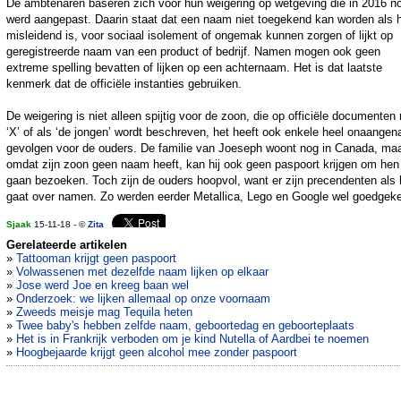
De ambtenaren baseren zich voor hun weigering op wetgeving die in 2016 n
werd aangepast. Daarin staat dat een naam niet toegekend kan worden als 
misleidend is, voor sociaal isolement of ongemak kunnen zorgen of lijkt op
geregistreerde naam van een product of bedrijf. Namen mogen ook geen
extreme spelling bevatten of lijken op een achternaam. Het is dat laatste
kenmerk dat de officiële instanties gebruiken.
De weigering is niet alleen spijtig voor de zoon, die op officiële documenten
‘X’ of als ‘de jongen’ wordt beschreven, het heeft ook enkele heel onaange
gevolgen voor de ouders. De familie van Joeseph woont nog in Canada, ma
omdat zijn zoon geen naam heeft, kan hij ook geen paspoort krijgen om hen
gaan bezoeken. Toch zijn de ouders hoopvol, want er zijn precendenten als 
gaat over namen. Zo werden eerder Metallica, Lego en Google wel goedgeke
Sjaak
15-11-18 - ©
Zita
Gerelateerde artikelen
»
Tattooman krijgt geen paspoort
»
Volwassenen met dezelfde naam lijken op elkaar
»
Jose werd Joe en kreeg baan wel
»
Onderzoek: we lijken allemaal op onze voornaam
»
Zweeds meisje mag Tequila heten
»
Twee baby's hebben zelfde naam, geboortedag en geboorteplaats
»
Het is in Frankrijk verboden om je kind Nutella of Aardbei te noemen
»
Hoogbejaarde krijgt geen alcohol mee zonder paspoort