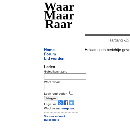
Waar
Maar
Raar
jaargang
-25
Home
Helaas geen berichtje gev
Forum
Lid worden
Leden
Gebruikersnaam:
Wachtwoord:
Login onthouden
Login via:
Wachtwoord
vergeten
.
Voorwaarden &
huisregels