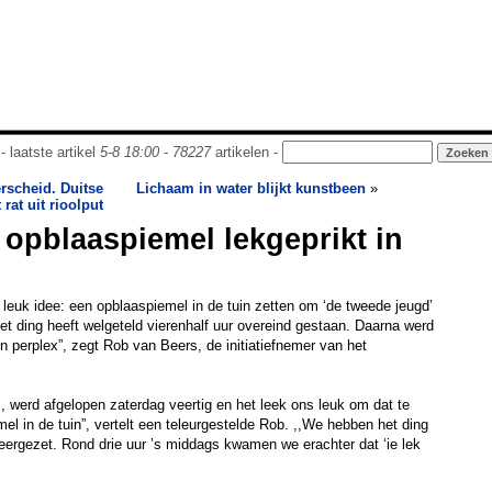
- laatste artikel
5-8 18:00
-
78227
artikelen -
rscheid. Duitse
Lichaam in water blijkt kunstbeen
»
rat uit rioolput
opblaaspiemel lekgeprikt in
euk idee: een opblaaspiemel in de tuin zetten om ‘de tweede jeugd’
Het ding heeft welgeteld vierenhalf uur overeind gestaan. Daarna werd
n perplex”, zegt Rob van Beers, de initiatiefnemer van het
, werd afgelopen zaterdag veertig en het leek ons leuk om dat te
el in de tuin”, vertelt een teleurgestelde Rob. ,,We hebben het ding
neergezet. Rond drie uur ’s middags kwamen we erachter dat ‘ie lek