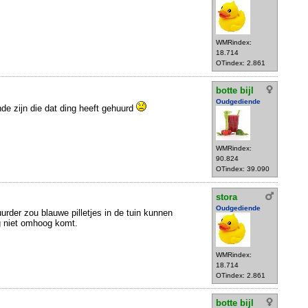
WMRindex:
18.714
OTindex: 2.861
botte bijl
Oudgediende
de zijn die dat ding heeft gehuurd
WMRindex:
90.824
OTindex: 39.090
stora
Oudgediende
urder zou blauwe pilletjes in de tuin kunnen
g niet omhoog komt.
WMRindex:
18.714
OTindex: 2.861
botte bijl