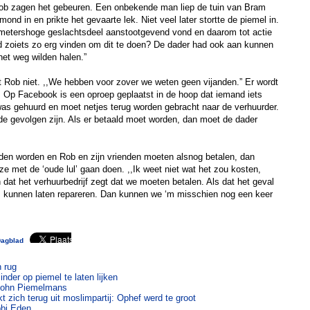
 job zagen het gebeuren. Een onbekende man liep de tuin van Bram
nd in en prikte het gevaarte lek. Niet veel later stortte de piemel in.
metershoge geslachtsdeel aanstootgevend vond en daarom tot actie
d zoiets zo erg vinden om dit te doen? De dader had ook aan kunnen
het weg wilden halen.”
t Rob niet. ,,We hebben voor zover we weten geen vijanden.” Er wordt
. Op Facebook is een oproep geplaatst in de hoop dat iemand iets
was gehuurd en moet netjes terug worden gebracht naar de verhuurder.
e gevolgen zijn. Als er betaald moet worden, dan moet de dader
den worden en Rob en zijn vrienden moeten alsnog betalen, dan
ze met de ‘oude lul’ gaan doen. ,,Ik weet niet wat het zou kosten,
 dat het verhuurbedrijf zegt dat we moeten betalen. Als dat het geval
‘m kunnen laten repareren. Dan kunnen we ‘m misschien nog een keer
Dagblad
n rug
nder op piemel te laten lijken
 John Piemelmans
t zich terug uit moslimpartij: Ophef werd te groot
bi Eden