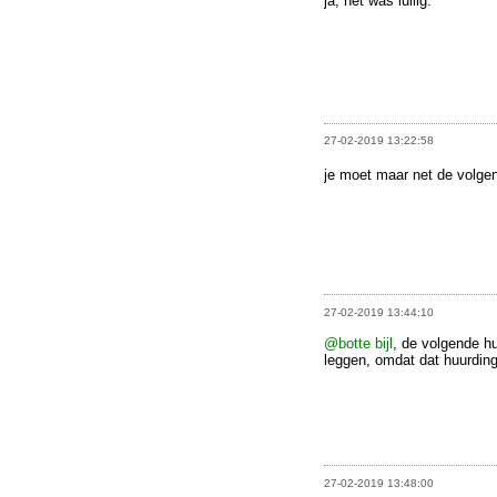
ja, het was lullig.
27-02-2019 13:22:58
je moet maar net de volgen
27-02-2019 13:44:10
@botte bijl
, de volgende hu
leggen, omdat dat huurdin
27-02-2019 13:48:00