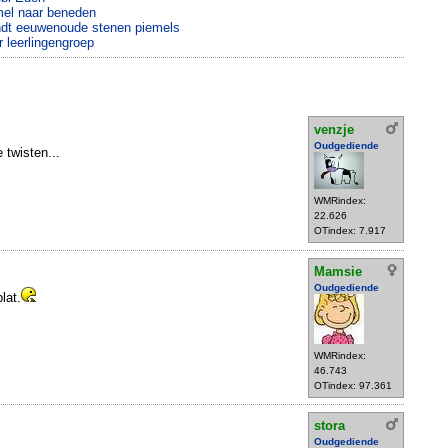
mel naar beneden
ndt eeuwenoude stenen piemels
r leerlingengroep
venzje
Oudgediende
 twisten...
WMRindex:
22.626
OTindex: 7.917
Mamsie
Oudgediende
lat.
WMRindex:
46.743
OTindex: 97.361
stora
Oudgediende