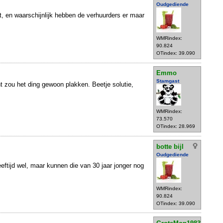
Oudgediende
iet, en waarschijnlijk hebben de verhuurders er maar
WMRindex:
90.824
OTindex: 39.090
Emmo
Stamgast
t zou het ding gewoon plakken. Beetje solutie,
WMRindex:
73.570
OTindex: 28.969
botte bijl
Oudgediende
eeftijd wel, maar kunnen die van 30 jaar jonger nog
WMRindex:
90.824
OTindex: 39.090