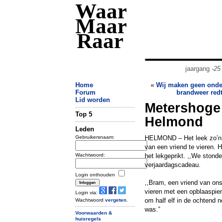
Waar
Maar
Raar
jaargang
-25
Home
«
Wij maken geen onde
Forum
brandweer redt 
Lid worden
Metershoge 
Top 5
Helmond
Leden
Gebruikersnaam:
HELMOND – Het leek zo’n l
van een vriend te vieren. 
Wachtwoord:
het lekgeprikt. ,,We stonde
verjaardagscadeau.
Login onthouden
,,Bram, een vriend van ons
vieren met een opblaaspiem
Login via:
om half elf in de ochtend 
Wachtwoord
vergeten
.
was.”
Voorwaarden &
huisregels