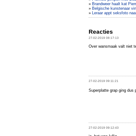
»
Brandweer haalt kat Pie
»
Belgische kunstenaar vi
»
Leraar appt seksfoto naa
Reacties
27-02-2019 08:17:13
Over wansmaak valt niet te
27-02-2019 09:11:21
Superplatte grap ging dus p
27-02-2019 09:12:43