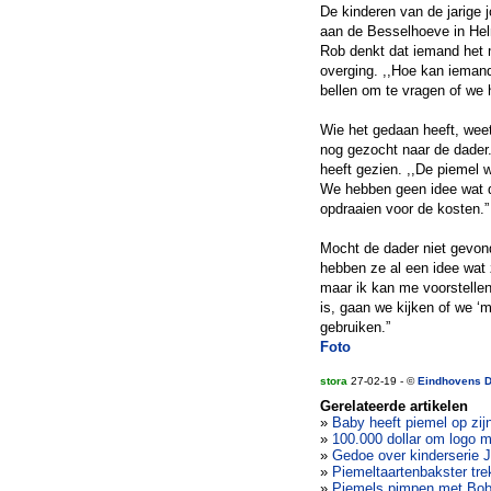
De kinderen van de jarige
aan de Besselhoeve in Helmo
Rob denkt dat iemand het 
overging. ,,Hoe kan ieman
bellen om te vragen of we 
Wie het gedaan heeft, wee
nog gezocht naar de dader
heeft gezien. ,,De piemel 
We hebben geen idee wat d
opdraaien voor de kosten.”
Mocht de dader niet gevon
hebben ze al een idee wat 
maar ik kan me voorstellen
is, gaan we kijken of we 
gebruiken.”
Foto
stora
27-02-19 - ©
Eindhovens 
Gerelateerde artikelen
»
Baby heeft piemel op zij
»
100.000 dollar om logo mi
»
Gedoe over kinderserie
»
Piemeltaartenbakster trek
»
Piemels pimpen met Bob