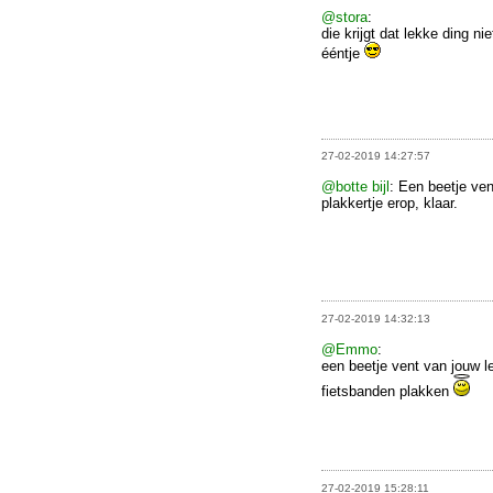
@stora
:
die krijgt dat lekke ding n
ééntje
27-02-2019 14:27:57
@botte bijl
: Een beetje ven
plakkertje erop, klaar.
27-02-2019 14:32:13
@Emmo
:
een beetje vent van jouw l
fietsbanden plakken
27-02-2019 15:28:11