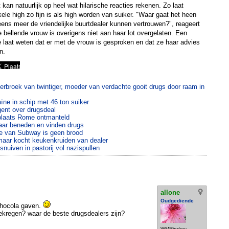
 kan natuurlijk op heel wat hilarische reacties rekenen. Zo laat
le high zo fijn is als high worden van suiker. "Waar gaat het heen
eens meer de vriendelijke buurtdealer kunnen vertrouwen?", reageert
 bellende vrouw is overigens niet aan haar lot overgelaten. Een
e laat weten dat er met de vrouw is gesproken en dat ze haar advies
n.
erbroek van twintiger, moeder van verdachte gooit drugs door raam in
ïne in schip met 46 ton suiker
ent over drugsdeal
fplaats Rome ontmanteld
aar beneden en vinden drugs
e van Subway is geen brood
 maar kocht keukenkruiden van dealer
e snuiven in pastorij vol nazispullen
allone
Oudgediende
chocola gaven.
ekregen? waar de beste drugsdealers zijn?
WMRindex: