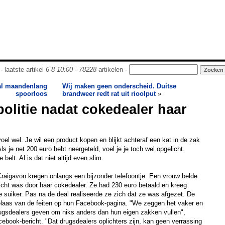
- laatste artikel
6-8 10:00
-
78228
artikelen -
al maandenlang
Wij maken geen onderscheid. Duitse
spoorloos
brandweer redt rat uit rioolput
»
politie nadat cokedealer haar
oel wel. Je wil een product kopen en blijkt achteraf een kat in de zak
 je net 200 euro hebt neergeteld, voel je je toch wel opgelicht.
 belt. Al is dat niet altijd even slim.
Craigavon kregen onlangs een bijzonder telefoontje. Een vrouw belde
cht was door haar cokedealer. Ze had 230 euro betaald en kreeg
ne suiker. Pas na de deal realiseerde ze zich dat ze was afgezet. De
 relaas van de feiten op hun Facebook-pagina. "We zeggen het vaker en
ugsdealers geven om niks anders dan hun eigen zakken vullen",
acebook-bericht. "Dat drugsdealers oplichters zijn, kan geen verrassing