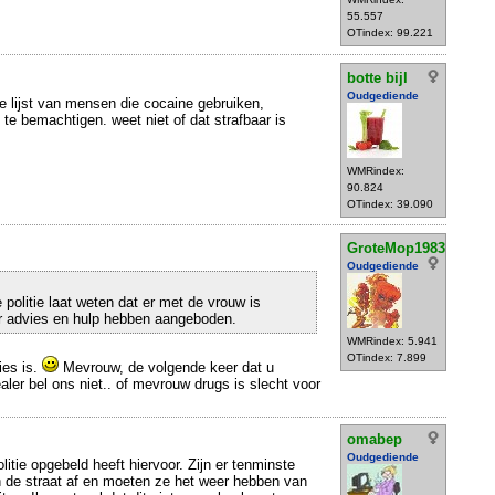
55.557
OTindex: 99.221
botte bijl
Oudgediende
 lijst van mensen die cocaine gebruiken,
te bemachtigen. weet niet of dat strafbaar is
WMRindex:
90.824
OTindex: 39.090
GroteMop1983
Oudgediende
politie laat weten dat er met de vrouw is
r advies en hulp hebben aangeboden.
WMRindex: 5.941
OTindex: 7.899
ies is.
Mevrouw, de volgende keer dat u
ler bel ons niet.. of mevrouw drugs is slecht voor
omabep
Oudgediende
litie opgebeld heeft hiervoor. Zijn er tenminste
n de straat af en moeten ze het weer hebben van