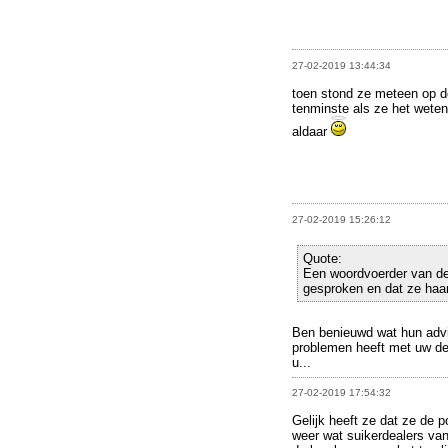
27-02-2019 13:44:34
toen stond ze meteen op de
tenminste als ze het weten 
aldaar
27-02-2019 15:26:12
Quote:
Een woordvoerder van de 
gesproken en dat ze haa
Ben benieuwd wat hun adv
problemen heeft met uw dea
u...
27-02-2019 17:54:32
Gelijk heeft ze dat ze de po
weer wat suikerdealers va