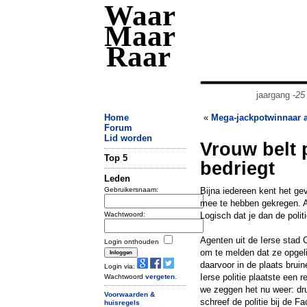
Waar
Maar
Raar
jaargang
-25
Home
«
Mega-jackpotwinnaar 
Forum
Lid worden
Vrouw belt 
Top 5
bedriegt
Leden
Gebruikersnaam:
Bijna iedereen kent het gev
mee te hebben gekregen. Als
Wachtwoord:
Logisch dat je dan de politie
Agenten uit de Ierse stad 
Login onthouden
om te melden dat ze opgeli
daarvoor in de plaats brui
Login via:
Ierse politie plaatste een
Wachtwoord
vergeten
.
we zeggen het nu weer: dr
Voorwaarden &
schreef de politie bij de F
huisregels