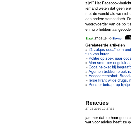
zijn!" Het Facebook-bericht
iemand weten dat geen enke
met de wereld als we niet 
een andere sarcastisch. De
woordvoerder van de politi
en hulp hebben aangebode
Sjaak
27-02-19 - ©
Skynet
Gerelateerde artikelen
»
21 zakjes cocaïne in ond
tuin van buren
»
Politie op zoek naar coca
»
Man smst per ongeluk ag
»
Cocaïneloket bij begraa
»
Agenten trekken broek n
»
Hooggerechtshof: Broodj
»
Ierse krant wilde drugs,
»
Priester betrapt op lijntj
Reacties
27-02-2019 10:27:32
jammer dat ze haar geen 
wat voor advies heeft ze g