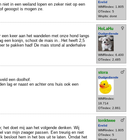
Erelid
n niet in een weiland lopen en zeker niet op een
WMRindex: 1.805
 of geoogst is mogen ze.
OTindex: 5
Wnplts: dorst
HoLaHu
Oudgediende
er een keer aan het wandelen met onze hond langs
g een konijn, schoot de mais in...Het heeft 2,5
eer te pakken had! De mais stond al anderhalve
WMRindex: 6.400
OTindex: 2.485
stora
Oudgediende
sveld een doolhof.
en lag er naast en achter ons huis ook een
WMRindex:
18.714
OTindex: 2.861
tonktwee
Erelid
e; het doet mij aan het volgende denken. Wij
WMRindex: 1.805
l van mijn zwager passen. Een treurig en niet
OTindex: 5
Ik besloot hem in het bos uit te laten. Omdat het
Wnplts: dorst