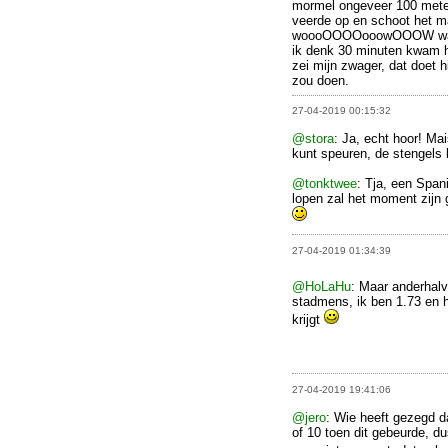
mormel ongeveer 100 meter 
veerde op en schoot het
woooOOOOooowOOOW was in
ik denk 30 minuten kwam hi
zei mijn zwager, dat doet h
zou doen.
27-04-2019 00:15:32
@stora
: Ja, echt hoor! Mai
kunt speuren, de stengels
@tonktwee
: Tja, een Spani
lopen zal het moment zijn g
27-04-2019 01:34:39
@HoLaHu
: Maar anderhal
stadmens, ik ben 1.73 en he
krijgt
27-04-2019 19:41:06
@jero
: Wie heeft gezegd d
of 10 toen dit gebeurde, d