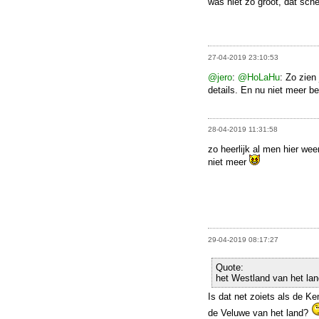
was niet zo groot, dat sch
27-04-2019 23:10:53
@jero
:
@HoLaHu
: Zo zien
details. En nu niet meer b
28-04-2019 11:31:58
zo heerlijk al men hier wee
niet meer
29-04-2019 08:17:27
Quote:
het Westland van het lan
Is dat net zoiets als de K
de Veluwe van het land?