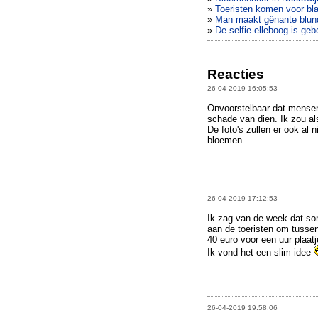
»
Toeristen komen voor bl
»
Man maakt gênante blunde
»
De selfie-elleboog is geb
Reacties
26-04-2019 16:05:53
Onvoorstelbaar dat mensen
schade van dien. Ik zou al
De foto's zullen er ook al
bloemen.
26-04-2019 17:12:53
Ik zag van de week dat so
aan de toeristen om tusse
40 euro voor een uur plaatj
Ik vond het een slim idee
26-04-2019 19:58:06