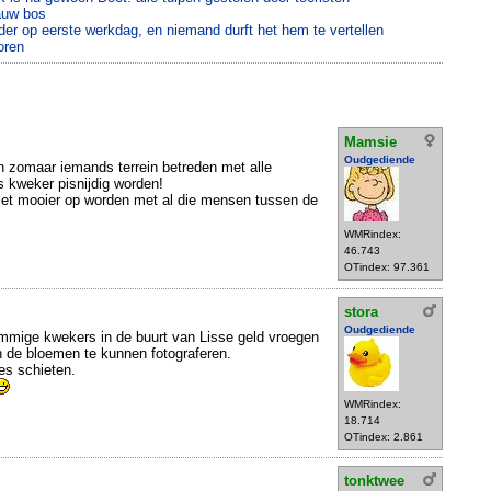
auw bos
r op eerste werkdag, en niemand durft het hem te vertellen
oren
Mamsie
Oudgediende
 zomaar iemands terrein betreden met alle
s kweker pisnijdig worden!
 niet mooier op worden met al die mensen tussen de
WMRindex:
46.743
OTindex: 97.361
stora
Oudgediende
mmige kwekers in de buurt van Lisse geld vroegen
n de bloemen te kunnen fotograferen.
es schieten.
WMRindex:
18.714
OTindex: 2.861
tonktwee