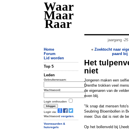
Waar
Maar
Raar
jaargang
-25
Home
«
Zoektocht naar ei
Forum
paard bij
Lid worden
Het tulpenv
Top 5
niet
Leden
Gebruikersnaam:
Jongeren maken een selfie,
Drenthe trokken veel mens
Wachtwoord:
de eigenaren van de velden
even blij.
Login onthouden
"Ik snap dat mensen foto's
Seubring Bloembollen in Bei
Login via:
meer. Dus dat is niet de be
Wachtwoord
vergeten
.
Voorwaarden &
Op het bollenveld bij Lhee
huisregels