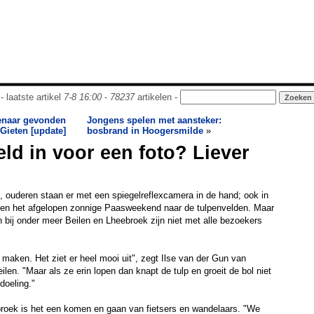
- laatste artikel
7-8 16:00
-
78237
artikelen -
genaar gevonden
Jongens spelen met aansteker:
 Gieten [update]
bosbrand in Hoogersmilde
»
eld in voor een foto? Liever
 ouderen staan er met een spiegelreflexcamera in de hand; ook in
en het afgelopen zonnige Paasweekend naar de tulpenvelden. Maar
 bij onder meer Beilen en Lheebroek zijn niet met alle bezoekers
 maken. Het ziet er heel mooi uit", zegt Ilse van der Gun van
len. "Maar als ze erin lopen dan knapt de tulp en groeit de bol niet
doeling."
broek is het een komen en gaan van fietsers en wandelaars. "We