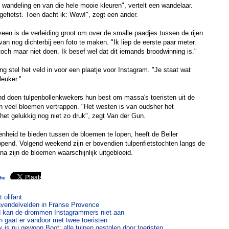
 wandeling en van die hele mooie kleuren", vertelt een wandelaar.
gefietst. Toen dacht ik: Wow!", zegt een ander.
een is de verleiding groot om over de smalle paadjes tussen de rijen
an nog dichterbij een foto te maken. "Ik liep de eerste paar meter.
toch maar niet doen. Ik besef wel dat dit iemands broodwinning is."
g stel het veld in voor een plaatje voor Instagram. "Je staat wat
 leuker."
nd doen tulpenbollenkwekers hun best om massa's toeristen uit de
n veel bloemen vertrappen. "Het westen is van oudsher het
 het gelukkig nog niet zo druk", zegt Van der Gun.
heid te bieden tussen de bloemen te lopen, heeft de Beiler
eopend. Volgend weekend zijn er bovendien tulpenfietstochten langs de
a zijn de bloemen waarschijnlijk uitgebloeid.
he
t olifant
lavendelvelden in Franse Provence
 kan de drommen Instagrammers niet aan
en gaat er vandoor met twee toeristen
 is nu gewoon Boot: alle tulpen gestolen door toeristen