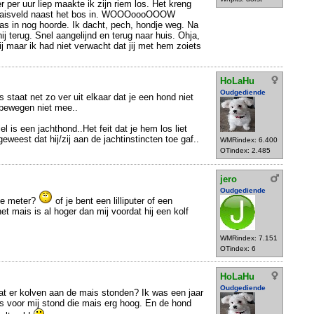
per uur liep maakte ik zijn riem los. Het kreng
 maisveld naast het bos in. WOOOoooOOOW
 nog hoorde. Ik dacht, pech, hondje weg. Na
j terug. Snel aangelijnd en terug naar huis. Ohja,
ij maar ik had niet verwacht dat jij met hem zoiets
HoLaHu
Oudgediende
s staat net zo ver uit elkaar dat je een hond niet
 bewegen niet mee..
el is een jachthond..Het feit dat je hem los liet
eweest dat hij/zij aan de jachtinstincten toe gaf..
WMRindex: 6.400
OTindex: 2.485
jero
Oudgediende
ve meter?
of je bent een lilliputer of een
t mais is al hoger dan mij voordat hij een kolf
WMRindex: 7.151
OTindex: 6
HoLaHu
Oudgediende
at er kolven aan de mais stonden? Ik was een jaar
us voor mij stond die mais erg hoog. En de hond