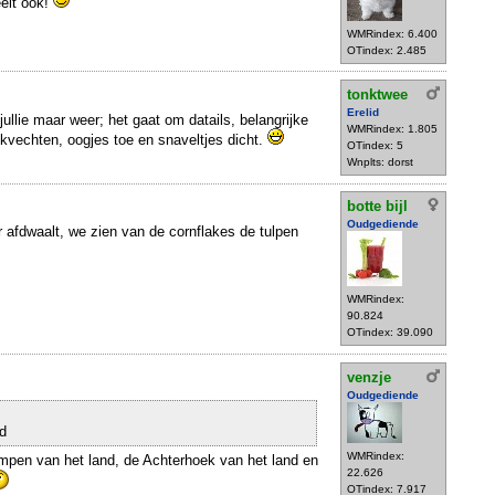
eelt ook!
WMRindex: 6.400
OTindex: 2.485
tonktwee
Erelid
 jullie maar weer; het gaat om datails, belangrijke
WMRindex: 1.805
ekvechten, oogjes toe en snaveltjes dicht.
OTindex: 5
Wnplts: dorst
botte bijl
Oudgediende
r afdwaalt, we zien van de cornflakes de tulpen
WMRindex:
90.824
OTindex: 39.090
venzje
Oudgediende
d
WMRindex:
empen van het land, de Achterhoek van het land en
22.626
OTindex: 7.917