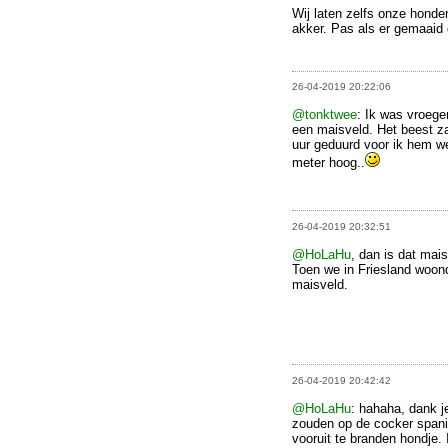
Wij laten zelfs onze honde
akker. Pas als er gemaaid
26-04-2019 20:22:06
@tonktwee
: Ik was vroeg
een maisveld. Het beest za
uur geduurd voor ik hem w
meter hoog..
26-04-2019 20:32:51
@HoLaHu
, dan is dat mai
Toen we in Friesland woond
maisveld.
26-04-2019 20:42:42
@HoLaHu
: hahaha, dank j
zouden op de cocker spanie
vooruit te branden hondje. 