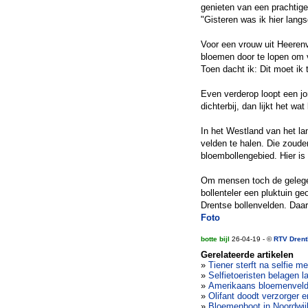
genieten van een prachtige
"Gisteren was ik hier langs
Voor een vrouw uit Heerenv
bloemen door te lopen om v
Toen dacht ik: Dit moet ik 
Even verderop loopt een jon
dichterbij, dan lijkt het wat
In het Westland van het la
velden te halen. Die zoude
bloembollengebied. Hier is
Om mensen toch de gelegen
bollenteler een pluktuin g
Drentse bollenvelden. Daarn
Foto
botte bijl
26-04-19 - ©
RTV Drent
Gerelateerde artikelen
»
Tiener sterft na selfie me
»
Selfietoeristen belagen 
»
Amerikaans bloemenveld
»
Olifant doodt verzorger 
»
Bloemenboot in Noordwijk