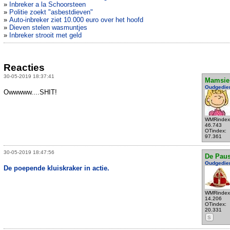
»
Inbreker a la Schoorsteen
»
Politie zoekt "asbestdieven"
»
Auto-inbreker ziet 10.000 euro over het hoofd
»
Dieven stelen wasmuntjes
»
Inbreker strooit met geld
Reacties
30-05-2019 18:37:41
Mamsie
Oudgedie
Owwwww....SHIT!
WMRindex
46.743
OTindex:
97.361
30-05-2019 18:47:56
De Pau
Oudgedie
De poepende kluiskraker in actie.
WMRindex
14.206
OTindex:
20.331
S