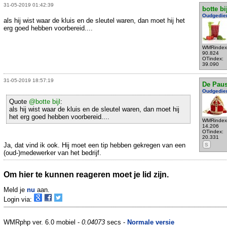
31-05-2019 01:42:39
botte bi
Oudgedie
als hij wist waar de kluis en de sleutel waren, dan moet hij het
erg goed hebben voorbereid....
WMRindex
90.824
OTindex:
39.090
31-05-2019 18:57:19
De Pau
Oudgedie
Quote
@botte bijl
:
als hij wist waar de kluis en de sleutel waren, dan moet hij
het erg goed hebben voorbereid....
WMRindex
14.206
OTindex:
20.331
Ja, dat vind ik ook. Hij moet een tip hebben gekregen van een
S
(oud-)medewerker van het bedrijf.
Om hier te kunnen reageren moet je lid zijn.
Meld je
nu
aan.
Login via:
WMRphp ver. 6.0 mobiel -
0.04073
secs -
Normale versie