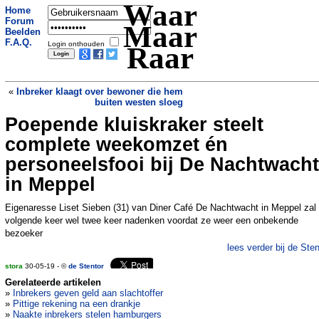
Waar
Home
Forum
Maar
Beelden
F.A.Q.
Login onthouden
Raar
«
Inbreker klaagt over bewoner die hem
buiten westen sloeg
Poepende kluiskraker steelt
Vrouw zit vast met haar hoofd nadat ze
wil gluren bij de buren
»
complete weekomzet én
personeelsfooi bij De Nachtwacht
in Meppel
Eigenaresse Liset Sieben (31) van Diner Café De Nachtwacht in Meppel zal
volgende keer wel twee keer nadenken voordat ze weer een onbekende
bezoeker
lees verder bij de Sten
stora
30-05-19 - ©
de Stentor
Gerelateerde artikelen
»
Inbrekers geven geld aan slachtoffer
»
Pittige rekening na een drankje
»
Naakte inbrekers stelen hamburgers