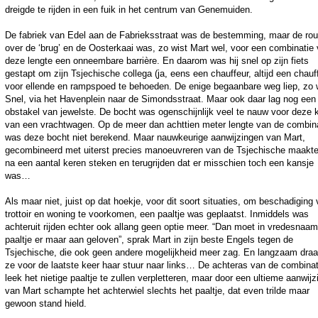
dreigde te rijden in een fuik in het centrum van Genemuiden.
De fabriek van Edel aan de Fabrieksstraat was de bestemming, maar de rou
over de ‘brug’ en de Oosterkaai was, zo wist Mart wel, voor een combinatie
deze lengte een onneembare barrière. En daarom was hij snel op zijn fiets
gestapt om zijn Tsjechische collega (ja, eens een chauffeur, altijd een chauf
voor ellende en rampspoed te behoeden. De enige begaanbare weg liep, zo 
Snel, via het Havenplein naar de Simondsstraat. Maar ook daar lag nog een
obstakel van jewelste. De bocht was ogenschijnlijk veel te nauw voor deze 
van een vrachtwagen. Op de meer dan achttien meter lengte van de combin
was deze bocht niet berekend. Maar nauwkeurige aanwijzingen van Mart,
gecombineerd met uiterst precies manoeuvreren van de Tsjechische maakte
na een aantal keren steken en terugrijden dat er misschien toch een kansje
was…
Als maar niet, juist op dat hoekje, voor dit soort situaties, om beschadiging
trottoir en woning te voorkomen, een paaltje was geplaatst. Inmiddels was
achteruit rijden echter ook allang geen optie meer. “Dan moet in vredesnaam
paaltje er maar aan geloven”, sprak Mart in zijn beste Engels tegen de
Tsjechische, die ook geen andere mogelijkheid meer zag. En langzaam draa
ze voor de laatste keer haar stuur naar links… De achteras van de combinat
leek het nietige paaltje te zullen verpletteren, maar door een ultieme aanwijz
van Mart schampte het achterwiel slechts het paaltje, dat even trilde maar
gewoon stand hield.