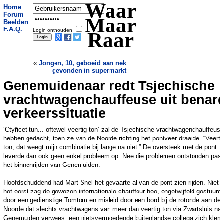
Waar
Home
Forum
Maar
Beelden
F.A.Q.
Login onthouden
Raar
«
Jongen, 10, geboeid aan nek
gevonden in supermarkt
Genemuidenaar redt Tsjechische
Vijftig Duitse scholieren proberen
dronken klasgenoot uit de cel te halen
»
vrachtwagenchauffeuse uit benar
verkeerssituatie
‘Ctyřicet tun... oftewel veertig ton’ zal de Tsjechische vrachtwagenchauffeu
hebben gedacht, toen ze van de Noorde richting het pontveer draaide. “Veert
ton, dat weegt mijn combinatie bij lange na niet.” De oversteek met de pont
leverde dan ook geen enkel probleem op. Nee die problemen ontstonden pas
het binnenrijden van Genemuiden.
Hoofdschuddend had Mart Snel het gevaarte al van de pont zien rijden. Niet
het eerst zag de gewezen internationale chauffeur hoe, ongetwijfeld gestuur
door een gedienstige Tomtom en misleid door een bord bij de rotonde aan d
Noorde dat slechts vrachtwagens van meer dan veertig ton via Zwartsluis n
Genemuiden verwees, een nietsvermoedende buitenlandse collega zich kle