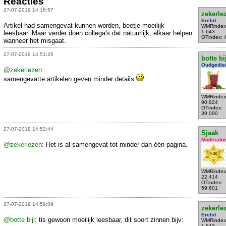
Reacties
27-07-2019 14:16:57
zekerle
Erelid
Artikel had samengevat kunnen worden, beetje moeilijk
WMRindex
1.643
leesbaar. Maar verder doen collega's dat natuurlijk, elkaar helpen
OTindex: 
wanneer het misgaat.
27-07-2019 14:51:26
botte bi
Oudgedie
@zekerlezen
:
samengevatte artikelen geven minder details
WMRindex
90.824
OTindex:
39.090
27-07-2019 14:52:44
Sjaak
Moderator
@zekerlezen
: Het is al samengevat tot minder dan één pagina.
WMRindex
22.414
OTindex:
59.601
27-07-2019 14:59:09
zekerle
Erelid
@botte bijl
: tis gewoon moeilijk leesbaar, dit soort zinnen bijv:
WMRindex
1.643