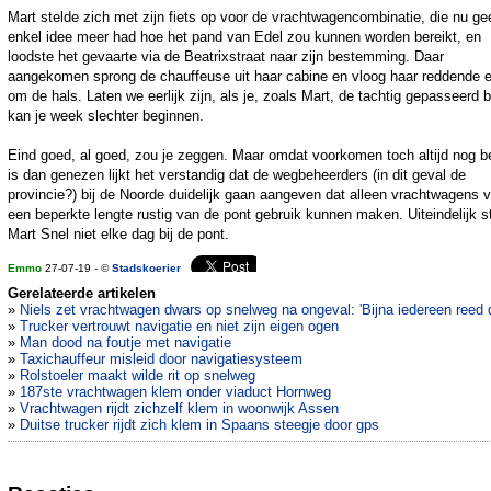
Mart stelde zich met zijn fiets op voor de vrachtwagencombinatie, die nu ge
enkel idee meer had hoe het pand van Edel zou kunnen worden bereikt, en
loodste het gevaarte via de Beatrixstraat naar zijn bestemming. Daar
aangekomen sprong de chauffeuse uit haar cabine en vloog haar reddende 
om de hals. Laten we eerlijk zijn, als je, zoals Mart, de tachtig gepasseerd b
kan je week slechter beginnen.
Eind goed, al goed, zou je zeggen. Maar omdat voorkomen toch altijd nog b
is dan genezen lijkt het verstandig dat de wegbeheerders (in dit geval de
provincie?) bij de Noorde duidelijk gaan aangeven dat alleen vrachtwagens 
een beperkte lengte rustig van de pont gebruik kunnen maken. Uiteindelijk s
Mart Snel niet elke dag bij de pont.
Emmo
27-07-19 - ©
Stadskoerier
Gerelateerde artikelen
»
Niels zet vrachtwagen dwars op snelweg na ongeval: 'Bijna iedereen reed 
»
Trucker vertrouwt navigatie en niet zijn eigen ogen
»
Man dood na foutje met navigatie
»
Taxichauffeur misleid door navigatiesysteem
»
Rolstoeler maakt wilde rit op snelweg
»
187ste vrachtwagen klem onder viaduct Hornweg
»
Vrachtwagen rijdt zichzelf klem in woonwijk Assen
»
Duitse trucker rijdt zich klem in Spaans steegje door gps