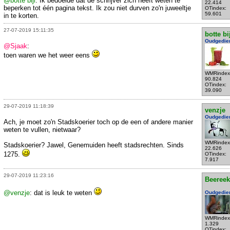
@botte bijl
: Ik bedoelde dat de schrijver zich heeft weten te
22.414
beperken tot één pagina tekst. Ik zou niet durven zo'n juweeltje
OTindex:
59.601
in te korten.
27-07-2019 15:11:35
botte bi
Oudgedie
@Sjaak
:
toen waren we het weer eens
WMRindex
90.824
OTindex:
39.090
29-07-2019 11:18:39
venzje
Oudgedie
Ach, je moet zo'n Stadskoerier toch op de een of andere manier
weten te vullen, nietwaar?
WMRindex
Stadskoerier? Jawel, Genemuiden heeft stadsrechten. Sinds
22.626
1275.
OTindex:
7.917
29-07-2019 11:23:16
Beeree
@venzje
: dat is leuk te weten
Oudgedie
WMRindex
1.329
OTindex: