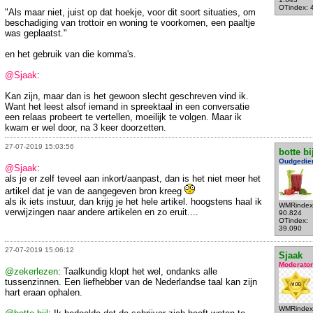
OTindex: 
"Als maar niet, juist op dat hoekje, voor dit soort situaties, om
beschadiging van trottoir en woning te voorkomen, een paaltje
was geplaatst."
en het gebruik van die komma's.
@Sjaak
:
Kan zijn, maar dan is het gewoon slecht geschreven vind ik.
Want het leest alsof iemand in spreektaal in een conversatie
een relaas probeert te vertellen, moeilijk te volgen. Maar ik
kwam er wel door, na 3 keer doorzetten.
27-07-2019 15:03:56
botte bi
Oudgedie
@Sjaak
:
als je er zelf teveel aan inkort/aanpast, dan is het niet meer het
artikel dat je van de aangegeven bron kreeg
als ik iets instuur, dan krijg je het hele artikel. hoogstens haal ik
WMRindex
verwijzingen naar andere artikelen en zo eruit....
90.824
OTindex:
39.090
27-07-2019 15:06:12
Sjaak
Moderator
@zekerlezen
: Taalkundig klopt het wel, ondanks alle
tussenzinnen. Een liefhebber van de Nederlandse taal kan zijn
hart eraan ophalen.
WMRindex