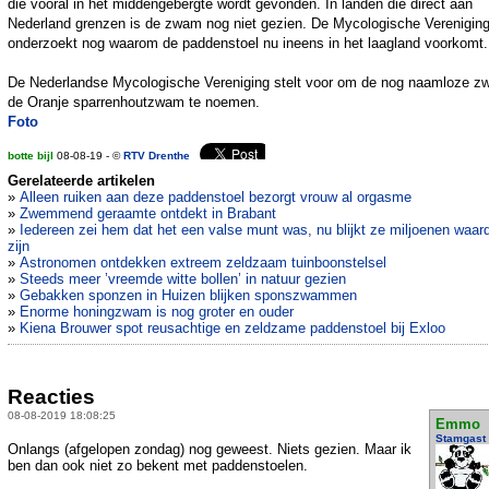
die vooral in het middengebergte wordt gevonden. In landen die direct aan
Nederland grenzen is de zwam nog niet gezien. De Mycologische Verenigin
onderzoekt nog waarom de paddenstoel nu ineens in het laagland voorkomt.
De Nederlandse Mycologische Vereniging stelt voor om de nog naamloze 
de Oranje sparrenhoutzwam te noemen.
Foto
botte bijl
08-08-19 - ©
RTV Drenthe
Gerelateerde artikelen
»
Alleen ruiken aan deze paddenstoel bezorgt vrouw al orgasme
»
Zwemmend geraamte ontdekt in Brabant
»
Iedereen zei hem dat het een valse munt was, nu blijkt ze miljoenen waard
zijn
»
Astronomen ontdekken extreem zeldzaam tuinboonstelsel
»
Steeds meer ’vreemde witte bollen’ in natuur gezien
»
Gebakken sponzen in Huizen blijken sponszwammen
»
Enorme honingzwam is nog groter en ouder
»
Kiena Brouwer spot reusachtige en zeldzame paddenstoel bij Exloo
Reacties
08-08-2019 18:08:25
Emmo
Stamgast
Onlangs (afgelopen zondag) nog geweest. Niets gezien. Maar ik
ben dan ook niet zo bekent met paddenstoelen.