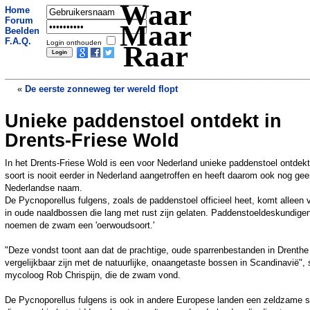
Waar
Home
Forum
Maar
Beelden
F.A.Q.
Login onthouden
Raar
«
De eerste zonneweg ter wereld flopt
Unieke paddenstoel ontdekt in
Indonesiër loopt 700 kilometer achteruit
om het regenwoud te redden.
»
Drents-Friese Wold
In het Drents-Friese Wold is een voor Nederland unieke paddenstoel ontdek
soort is nooit eerder in Nederland aangetroffen en heeft daarom ook nog ge
Nederlandse naam.
De Pycnoporellus fulgens, zoals de paddenstoel officieel heet, komt alleen 
in oude naaldbossen die lang met rust zijn gelaten. Paddenstoeldeskundige
noemen de zwam een 'oerwoudsoort.'
"Deze vondst toont aan dat de prachtige, oude sparrenbestanden in Drenthe
vergelijkbaar zijn met de natuurlijke, onaangetaste bossen in Scandinavië", s
mycoloog Rob Chrispijn, die de zwam vond.
De Pycnoporellus fulgens is ook in andere Europese landen een zeldzame s