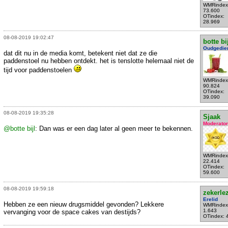
WMRindex
73.600
OTindex:
28.969
08-08-2019 19:02:47
botte bi
Oudgedie
dat dit nu in de media komt, betekent niet dat ze die
paddenstoel nu hebben ontdekt. het is tenslotte helemaal niet de
tijd voor paddenstoelen
WMRindex
90.824
OTindex:
39.090
08-08-2019 19:35:28
Sjaak
Moderator
@botte bijl
: Dan was er een dag later al geen meer te bekennen.
WMRindex
22.414
OTindex:
59.600
08-08-2019 19:59:18
zekerle
Erelid
Hebben ze een nieuw drugsmiddel gevonden? Lekkere
WMRindex
1.643
vervanging voor de space cakes van destijds?
OTindex: 