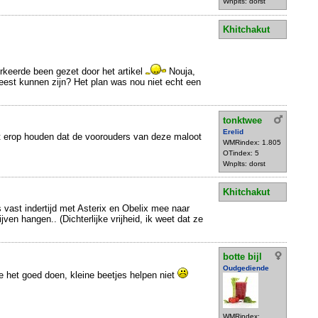
Wnplts: dorst
Khitchakut
rkeerde been gezet door het artikel
Nouja,
eest kunnen zijn? Het plan was nou niet echt een
tonktwee
Erelid
t erop houden dat de voorouders van deze maloot
WMRindex: 1.805
OTindex: 5
Wnplts: dorst
Khitchakut
s vast indertijd met Asterix en Obelix mee naar
jven hangen.. (Dichterlijke vrijheid, ik weet dat ze
botte bijl
Oudgediende
je het goed doen, kleine beetjes helpen niet
WMRindex: