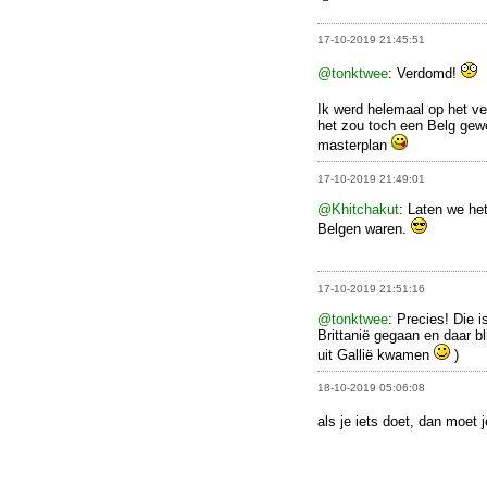
17-10-2019 21:45:51
@tonktwee
: Verdomd!
Ik werd helemaal op het ve
het zou toch een Belg gew
masterplan
17-10-2019 21:49:01
@Khitchakut
: Laten we he
Belgen waren.
17-10-2019 21:51:16
@tonktwee
: Precies! Die i
Brittanië gegaan en daar bli
uit Gallië kwamen
)
18-10-2019 05:06:08
als je iets doet, dan moet 