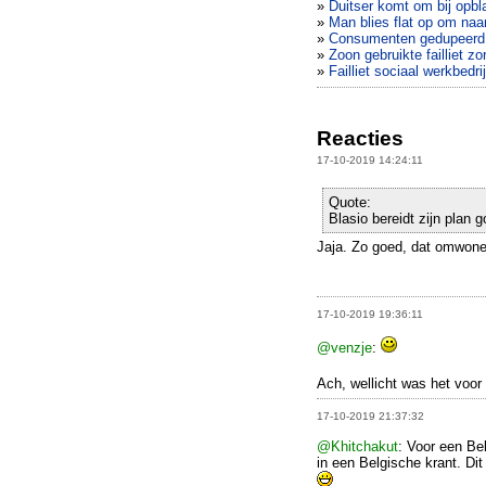
»
Duitser komt om bij op
»
Man blies flat op om naa
»
Consumenten gedupeerd d
»
Zoon gebruikte failliet 
»
Failliet sociaal werkbedri
Reacties
17-10-2019 14:24:11
Quote:
Blasio bereidt zijn plan 
Jaja. Zo goed, dat omwonen
17-10-2019 19:36:11
@venzje
:
Ach, wellicht was het voo
17-10-2019 21:37:32
@Khitchakut
: Voor een Bel
in een Belgische krant. Di