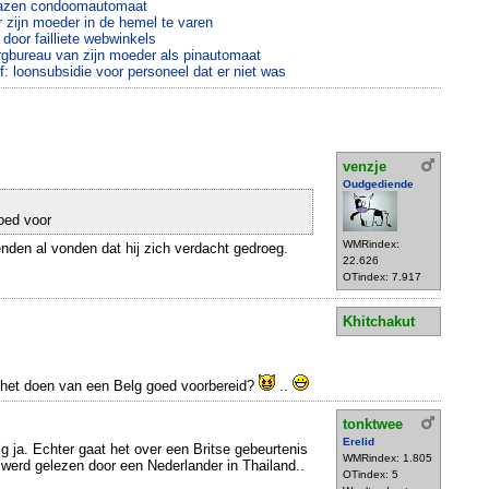
blazen condoomautomaat
r zijn moeder in de hemel te varen
oor failliete webwinkels
zorgbureau van zijn moeder als pinautomaat
jf: loonsubsidie voor personeel dat er niet was
venzje
Oudgediende
goed voor
WMRindex:
den al vonden dat hij zich verdacht gedroeg.
22.626
OTindex: 7.917
Khitchakut
r het doen van een Belg goed voorbereid?
..
tonktwee
Erelid
g ja. Echter gaat het over een Britse gebeurtenis
WMRindex: 1.805
t werd gelezen door een Nederlander in Thailand..
OTindex: 5