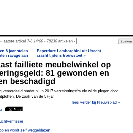
- laatste artikel
7-8 14:00
-
78236
artikelen -
en 8 jaar stelen
Peperdure Lamborghini uit Utrecht
hten ravage aan
crasht tijdens trouwstoet
»
ast failliete meubelwinkel op
eringsgeld: 81 gewonden en
zen beschadigd
 veroordeeld omdat hij in 2017 verzekeringsfraude wilde plegen door
tploffen. De zaak van de 57-jar
lees verder bij Nieuwsblad »
ad
uchtverfrisser
op en wordt zelf weggeblazen