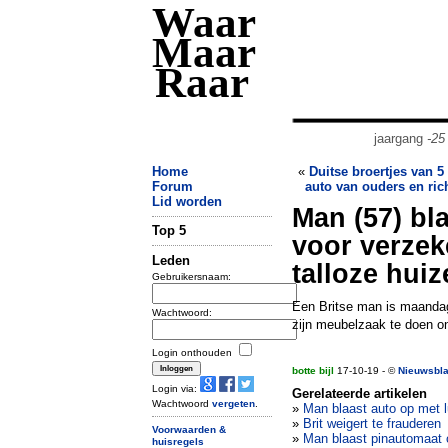
Waar
Maar
Raar
jaargang
-25
Home
«
Duitse broertjes van 5 
Forum
auto van ouders en ric
Lid worden
Man (57) bla
Top 5
voor verzek
Leden
talloze hui
Gebruikersnaam:
Een Britse man is maandag
Wachtwoord:
zijn meubelzaak te doen on
Login onthouden
botte bijl
17-10-19 - ©
Nieuwsbl
Login via:
Gerelateerde artikelen
Wachtwoord
vergeten
.
»
Man blaast auto op met l
»
Brit weigert te frauderen
Voorwaarden &
»
Man blaast pinautomaat 
huisregels