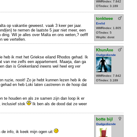
WMRindex: 7.842
OTindex: 3.189
tonktwee
Erelid
Malta op vakantie geweest. vaak 3 keer per jaar.
WMRindex: 1.805
nd(en) te nemen de laatste 5 jaar niet meer, een
OTindex: 5
n ding. Wil je alles over Malta en ons weten,? oefff
Wnplts: dorst
n we vertellen.
KhunAxe
Oudgediende
de heb ik met het Griekse eiland Rhodos gehad. Ik
t van me zelfs een appartement. Maarja, dan ga
 en dan is Griekenland ineens wel heel erg ver
WMRindex: 7.842
n ruzie, nooit! Zo je hebt kunnen lezen heb ik de
OTindex: 3.189
e gehad en heb Loki laten castreren in de hoop dat
n te houden en als ze samen zijn dan loop ik er
, inclusief stok
Ik ben als de dood dat ze weer
botte bijl
Oudgediende
 de info, ik keek mijn ogen uit