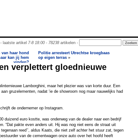
- laatste artikel
7-8 18:00
-
78238
artikelen -
o van haar hond
Politie arresteert Utrechtse kroegbaas
aar kan jij hem
op eigen terras
»
vinden?
n verplettert gloednieuwe
internieuwe Lamborghini, maar het plezier was van korte duur. Een
aan gruzelementen, nadat ‘ie de showroom nog maar nauwelijks had
schrijft de ondernemer op Instagram.
0 duizend euro kostte, was onderweg van de dealer naar een bedrijf
en. “Dat pakte even anders uit. Hij was nog niet eens de straat uit
egenaan reed’’, aldus Kaats, die niet zelf achter het stuur zat, tegen
e bestuurder van de cementwagen onze auto over het hoofd heeft