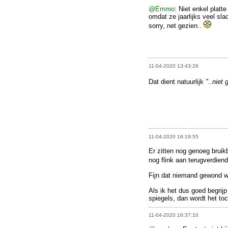
@Emmo
: Niet enkel plat
omdat ze jaarlijks veel sl
sorry, net gezien..
11-04-2020 13:43:26
Dat dient natuurlijk
"..niet 
11-04-2020 16:19:55
Er zitten nog genoeg bruik
nog flink aan terugverdien
Fijn dat niemand gewond w
Als ik het dus goed begrij
spiegels, dan wordt het toch
11-04-2020 16:37:10