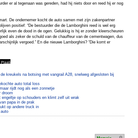
rder er al tegenaan was gereden, had hij niets door en reed hij er nog
mart. De ondernemer kocht de auto samen met zijn zakenpartner
ijven positief: “De bestuurder die de Lamborghini reed is wel erg
rlijk even de dood in de ogen. Gelukkig is hij er zonder kleerscheuren
goed als zeker de schuld van de chauffeur van de cementwagen, dus
schijnlijk vergoed.” En die nieuwe Lamborghini? “Die komt er
de kreukels na botsing met vangrail A28, snelweg afgesloten bij
 gekochte auto total loss
 maar rijdt nog als een zonnetje
or droom
 engeltje op schouders en klimt zelf uit wrak
 van papa in de prak
ukt op andere truck in
 auto