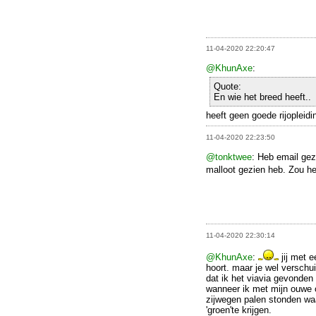
11-04-2020 22:20:47
@KhunAxe
:
Quote:
En wie het breed heeft..
heeft geen goede rijopleidi
11-04-2020 22:23:50
@tonktwee
: Heb email gez
malloot gezien heb. Zou h
11-04-2020 22:30:14
@KhunAxe
:
jij met e
hoort. maar je wel verschu
dat ik het viavia gevonde
wanneer ik met mijn ouwe 
zijwegen palen stonden w
'groen'te krijgen.