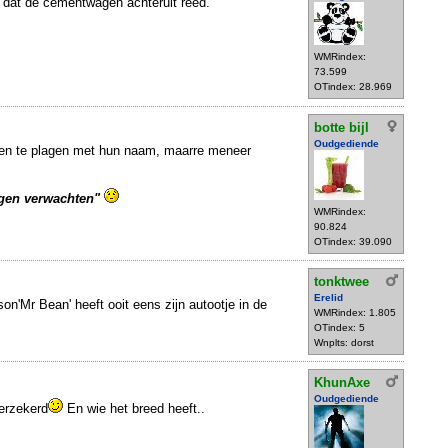
ij dat de cementwagen achteruit reed.
WMRindex:
73.599
OTindex: 28.969
botte bijl
Oudgediende
sen te plagen met hun naam, maarre meneer
en verwachten"
WMRindex:
90.824
OTindex: 39.090
tonktwee
Erelid
'Mr Bean' heeft ooit eens zijn autootje in de
WMRindex: 1.805
OTindex: 5
Wnplts: dorst
KhunAxe
Oudgediende
verzekerd
En wie het breed heeft..