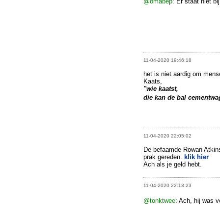
@omabep
: Er staat niet b
11-04-2020 19:46:18
het is niet aardig om men
Kaats,
"wie kaatst,
die kan de
bal
cementwag
11-04-2020 22:05:02
De befaamde Rowan Atkinson
prak gereden.
klik hier
Ach als je geld hebt.
11-04-2020 22:13:23
@tonktwee
: Ach, hij was 