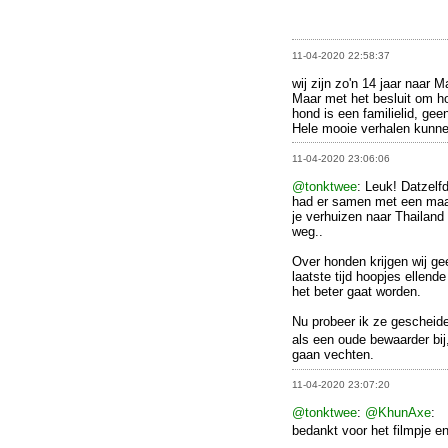
11-04-2020 22:58:37
wij zijn zo'n 14 jaar naar 
Maar met het besluit om ho
hond is een familielid, gee
Hele mooie verhalen kunne
11-04-2020 23:06:06
@tonktwee
: Leuk! Datzelf
had er samen met een maa
je verhuizen naar Thailand
weg..
Over honden krijgen wij gee
laatste tijd hoopjes ellend
het beter gaat worden.
Nu probeer ik ze gescheide
als een oude bewaarder bij
gaan vechten.
11-04-2020 23:07:20
@tonktwee
:
@KhunAxe
:
bedankt voor het filmpje en