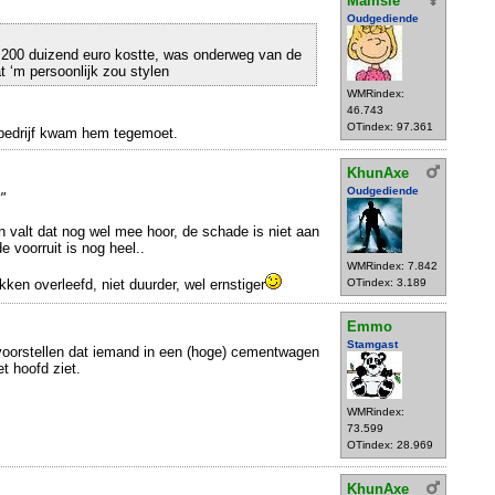
Mamsie
Oudgediende
 200 duizend euro kostte, was onderweg van de
at ‘m persoonlijk zou stylen
WMRindex:
46.743
OTindex: 97.361
 bedrijf kwam hem tegemoet.
KhunAxe
Oudgediende
"
n valt dat nog wel mee hoor, de schade is niet aan
e voorruit is nog heel..
WMRindex: 7.842
kken overleefd, niet duurder, wel ernstiger
OTindex: 3.189
Emmo
Stamgast
voorstellen dat iemand in een (hoge) cementwagen
et hoofd ziet.
WMRindex:
73.599
OTindex: 28.969
KhunAxe