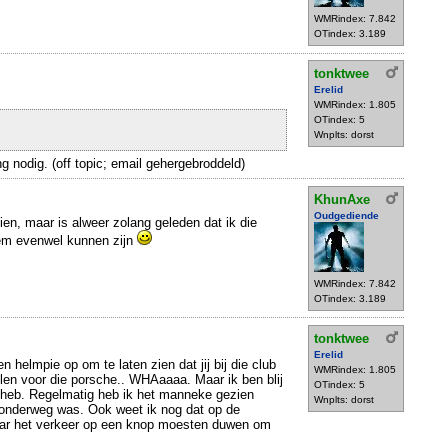
WMRindex: 7.842
OTindex: 3.189
tonktwee
Erelid
WMRindex: 1.805
OTindex: 5
Wnplts: dorst
ng nodig. (off topic; email gehergebroddeld)
KhunAxe
Oudgediende
ien, maar is alweer zolang geleden dat ik die
em evenwel kunnen zijn
WMRindex: 7.842
OTindex: 3.189
tonktwee
Erelid
en helmpie op om te laten zien dat jij bij die club
WMRindex: 1.805
ilen voor die porsche.. WHAaaaa. Maar ik ben blij
OTindex: 5
n heb. Regelmatig heb ik het manneke gezien
Wnplts: dorst
onderweg was. Ook weet ik nog dat op de
aar het verkeer op een knop moesten duwen om