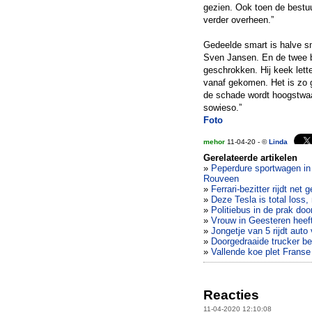
gezien. Ook toen de bestuu
verder overheen.”
Gedeelde smart is halve s
Sven Jansen. En de twee bl
geschrokken. Hij keek lette
vanaf gekomen. Het is zo 
de schade wordt hoogstwaar
sowieso.”
Foto
mehor
11-04-20 - ©
Linda
Gerelateerde artikelen
»
Peperdure sportwagen in 
Rouveen
»
Ferrari-bezitter rijdt net
»
Deze Tesla is total loss,
»
Politiebus in de prak do
»
Vrouw in Geesteren heeft
»
Jongetje van 5 rijdt auto
»
Doorgedraaide trucker be
»
Vallende koe plet Franse
Reacties
11-04-2020 12:10:08