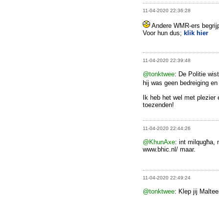
11-04-2020 22:36:28
Andere WMR-ers begrijp
Voor hun dus;
klik hier
11-04-2020 22:39:48
@tonktwee
: De Politie wis
hij was geen bedreiging en
Ik heb het wel met plezier
toezenden!
11-04-2020 22:44:26
@KhunAxe
: int milqugħa,
www.bhic.nl/ maar.
11-04-2020 22:49:24
@tonktwee
: Klep jij Malt