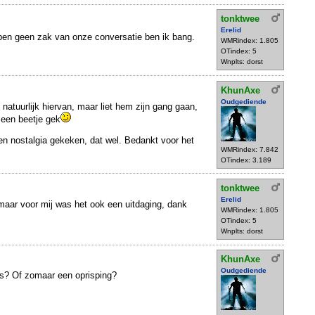
tonktwee
Erelid
en geen zak van onze conversatie ben ik bang.
WMRindex: 1.805
OTindex: 5
Wnplts: dorst
KhunAxe
Oudgediende
t natuurlijk hiervan, maar liet hem zijn gang gaan,
 een beetje gek
 en nostalgia gekeken, dat wel. Bedankt voor het
WMRindex: 7.842
OTindex: 3.189
tonktwee
Erelid
 maar voor mij was het ook een uitdaging, dank
WMRindex: 1.805
OTindex: 5
Wnplts: dorst
KhunAxe
Oudgediende
ees? Of zomaar een oprisping?