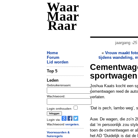
Waar
Maar
Raar
jaargang
-25
Home
«
Vrouw maakt fot
Forum
tijdens wandeling, m
Lid worden
Cementwage
Top 5
sportwagen
Leden
Gebruikersnaam:
Joshua Kaats kocht een spl
cementwagen reed de auto 
Wachtwoord:
verlaten.
‘Dat is pech, lambo weg’, 
Login onthouden
Auw. De wagen, die zo’n 20
Login via:
dat ‘m persoonlijk zou styl
Wachtwoord
vergeten
.
toen de cementwagen er al t
Voorwaarden &
het AD “Duidelijk is dat d
huisregels