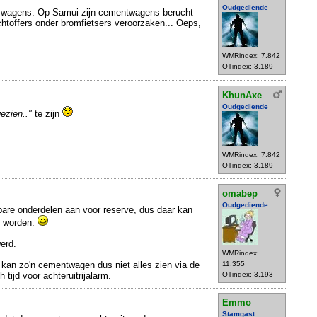
Oudgediende
te wagens. Op Samui zijn cementwagens berucht
achtoffers onder bromfietsers veroorzaken... Oeps,
WMRindex: 7.842
OTindex: 3.189
KhunAxe
Oudgediende
gezien.."
te zijn
WMRindex: 7.842
OTindex: 3.189
omabep
Oudgediende
bare onderdelen aan voor reserve, dus daar kan
d worden.
erd.
WMRindex:
p kan zo'n cementwagen dus niet alles zien via de
11.355
 tijd voor achteruitrijalarm.
OTindex: 3.193
Emmo
Stamgast