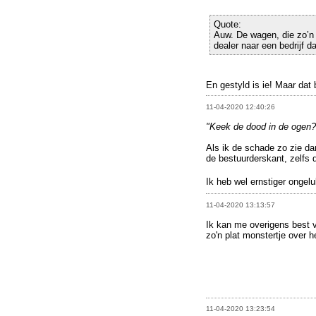
Quote:
Auw. De wagen, die zo’n
dealer naar een bedrijf d
En gestyld is ie! Maar dat
11-04-2020 12:40:26
"Keek de dood in de ogen?
Als ik de schade zo zie da
de bestuurderskant, zelfs d
Ik heb wel ernstiger ongelu
11-04-2020 13:13:57
Ik kan me overigens best 
zo'n plat monstertje over h
11-04-2020 13:23:54