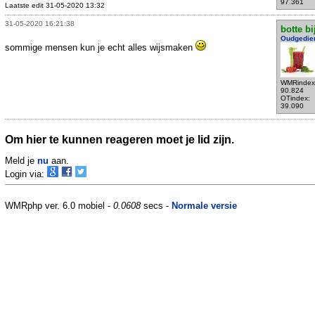
97.361
Laatste edit 31-05-2020 13:32
31-05-2020 16:21:38
botte bi
Oudgedie
sommige mensen kun je echt alles wijsmaken
WMRindex
90.824
OTindex:
39.090
Om hier te kunnen reageren moet je lid zijn.
Meld je
nu
aan.
Login via:
WMRphp ver. 6.0 mobiel -
0.0608
secs -
Normale versie