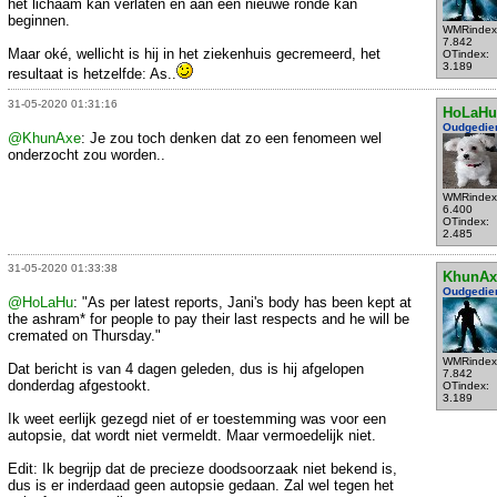
het lichaam kan verlaten en aan een nieuwe ronde kan
beginnen.
WMRindex
7.842
Maar oké, wellicht is hij in het ziekenhuis gecremeerd, het
OTindex:
3.189
resultaat is hetzelfde: As..
31-05-2020 01:31:16
HoLaHu
Oudgedie
@KhunAxe
: Je zou toch denken dat zo een fenomeen wel
onderzocht zou worden..
WMRindex
6.400
OTindex:
2.485
31-05-2020 01:33:38
KhunAx
Oudgedie
@HoLaHu
: "As per latest reports, Jani's body has been kept at
the ashram* for people to pay their last respects and he will be
cremated on Thursday."
WMRindex
Dat bericht is van 4 dagen geleden, dus is hij afgelopen
7.842
donderdag afgestookt.
OTindex:
3.189
Ik weet eerlijk gezegd niet of er toestemming was voor een
autopsie, dat wordt niet vermeldt. Maar vermoedelijk niet.
Edit: Ik begrijp dat de precieze doodsoorzaak niet bekend is,
dus is er inderdaad geen autopsie gedaan. Zal wel tegen het