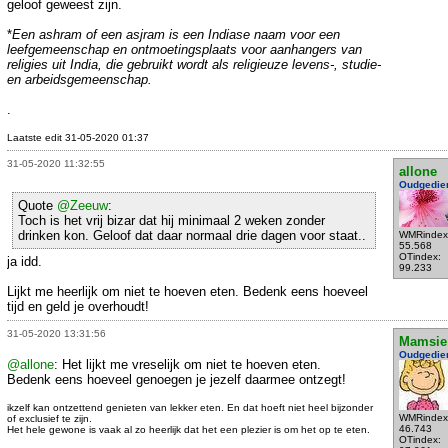
geloof geweest zijn.
*
Een ashram of een asjram is een Indiase naam voor een
leefgemeenschap en ontmoetingsplaats voor aanhangers van
religies uit India, die gebruikt wordt als religieuze levens-, studie-
en arbeidsgemeenschap.
.
Laatste edit 31-05-2020 01:37
31-05-2020 11:32:55
allone
Oudgedie
Quote
@Zeeuw
:
Toch is het vrij bizar dat hij minimaal 2 weken zonder
drinken kon. Geloof dat daar normaal drie dagen voor staat..
WMRindex
55.568
OTindex:
ja idd.
99.233
Lijkt me heerlijk om niet te hoeven eten. Bedenk eens hoeveel
tijd en geld je overhoudt!
31-05-2020 13:31:56
Mamsie
Oudgedie
@allone
: Het lijkt me vreselijk om niet te hoeven eten.
Bedenk eens hoeveel genoegen je jezelf daarmee ontzegt!
ikzelf kan ontzettend genieten van lekker eten. En dat hoeft niet heel bijzonder
WMRindex
of exclusief te zijn.
46.743
Het hele gewone is vaak al zo heerlijk dat het een plezier is om het op te eten.
OTindex: