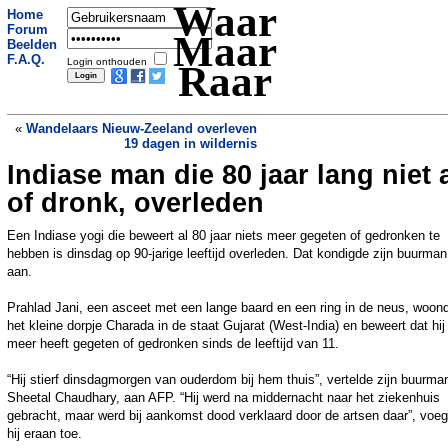
Waar
Home
Forum
Maar
Beelden
F.A.Q.
Login onthouden
Raar
«
Wandelaars Nieuw-Zeeland overleven
19 dagen in wildernis
Indiase man die 80 jaar lang niet 
Dronken bestuurder belandt met auto in
grote plas vloeibare koeienmest
»
of dronk, overleden
Een Indiase yogi die beweert al 80 jaar niets meer gegeten of gedronken te
hebben is dinsdag op 90-jarige leeftijd overleden. Dat kondigde zijn buurman
aan.
Prahlad Jani, een asceet met een lange baard en een ring in de neus, woond
het kleine dorpje Charada in de staat Gujarat (West-India) en beweert dat hij 
meer heeft gegeten of gedronken sinds de leeftijd van 11.
“Hij stierf dinsdagmorgen van ouderdom bij hem thuis”, vertelde zijn buurma
Sheetal Chaudhary, aan AFP. “Hij werd na middernacht naar het ziekenhuis
gebracht, maar werd bij aankomst dood verklaard door de artsen daar”, voe
hij eraan toe.