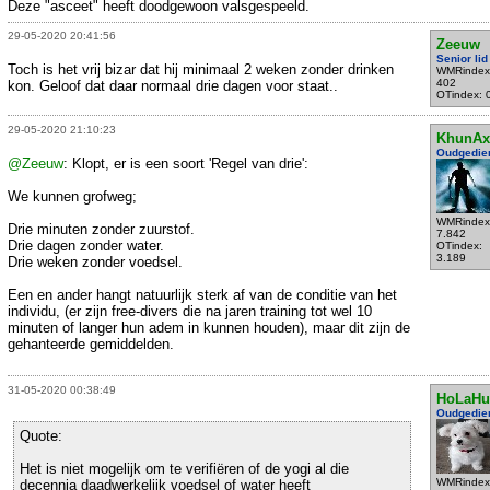
Deze "asceet" heeft doodgewoon valsgespeeld.
29-05-2020 20:41:56
Zeeuw
Senior lid
Toch is het vrij bizar dat hij minimaal 2 weken zonder drinken
WMRindex
402
kon. Geloof dat daar normaal drie dagen voor staat..
OTindex: 
29-05-2020 21:10:23
KhunAx
Oudgedie
@Zeeuw
: Klopt, er is een soort 'Regel van drie':
We kunnen grofweg;
WMRindex
Drie minuten zonder zuurstof.
7.842
Drie dagen zonder water.
OTindex:
3.189
Drie weken zonder voedsel.
Een en ander hangt natuurlijk sterk af van de conditie van het
individu, (er zijn free-divers die na jaren training tot wel 10
minuten of langer hun adem in kunnen houden), maar dit zijn de
gehanteerde gemiddelden.
31-05-2020 00:38:49
HoLaHu
Oudgedie
Quote:
Het is niet mogelijk om te verifiëren of de yogi al die
WMRindex
decennia daadwerkelijk voedsel of water heeft