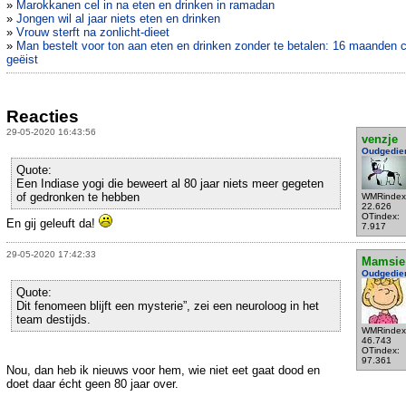
»
Marokkanen cel in na eten en drinken in ramadan
»
Jongen wil al jaar niets eten en drinken
»
Vrouw sterft na zonlicht-dieet
»
Man bestelt voor ton aan eten en drinken zonder te betalen: 16 maanden c
geëist
Reacties
29-05-2020 16:43:56
venzje
Oudgedie
Quote:
Een Indiase yogi die beweert al 80 jaar niets meer gegeten
of gedronken te hebben
WMRindex
22.626
OTindex:
En gij geleuft da!
7.917
29-05-2020 17:42:33
Mamsie
Oudgedie
Quote:
Dit fenomeen blijft een mysterie”, zei een neuroloog in het
team destijds.
WMRindex
46.743
OTindex:
97.361
Nou, dan heb ik nieuws voor hem, wie niet eet gaat dood en
doet daar écht geen 80 jaar over.