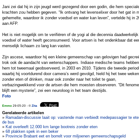
Jani zei dat hij in zijn jeugd werd gezegend door een godin, die hem special
krachten zou hebben gegeven. “Ik ontvang het levenselixer door het gat in m
gehemelte, waardoor ik zonder voedsel en water kan leven”, vertelde hij in 
aan AFP.
Het is niet mogelijk om te verifiëren of de yogi al die decennia daadwerkelijk
voedsel of water heeft geconsumeerd. Voor artsen is het ondenkbaar dat ee
menselijk lichaam zo lang kan vasten.
Zijn ascese, waardoor hij een kleine gemeenschap van gelovigen had gecre
trok ook de aandacht van wetenschappers. Indiase medische teams hebben
hem tot tweemaal geobserveerd, in 2003 en 2010. Tijdens die tweede period
waarbij hij voortdurend door camera’s werd gevolgd, hield hij het twee weken
zonder eten of drinken, maar ook zonder naar het toilet te gaan,
verbazingwekkend voor de artsen die hem moesten observeren. “Dit fenom
blijft een mysterie”, zei een neuroloog in het team destijds.
Foto
Emmo
29-05-20 - ©
Zita
Gerelateerde artikelen
»
Ramadan-discussie laait op: vastende man verbiedt medepassagier te ete
de bus
»
Kat overleeft 12.000 km lange bootreis zonder eten
»
68 plakken spek in een beker
»
Provincie Brabant eet en borrelt voor miljoenen gemeenschapsgeld