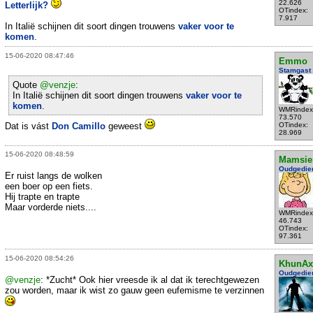
22.626
Letterlijk?
OTindex:
7.917
In Italië schijnen dit soort dingen trouwens
vaker voor te
komen
.
15-06-2020 08:47:46
Emmo
Stamgast
Quote
@venzje
:
In Italië schijnen dit soort dingen trouwens
vaker voor te
komen
.
WMRindex
73.570
Dat is vást
Don Camillo
geweest
OTindex:
28.969
15-06-2020 08:48:59
Mamsie
Oudgedie
Er ruist langs de wolken
een boer op een fiets.
Hij trapte en trapte
Maar vorderde niets....
WMRindex
46.743
OTindex:
97.361
15-06-2020 08:54:26
KhunAx
Oudgedie
@venzje
: *Zucht* Ook hier vreesde ik al dat ik terechtgewezen
zou worden, maar ik wist zo gauw geen eufemisme te verzinnen