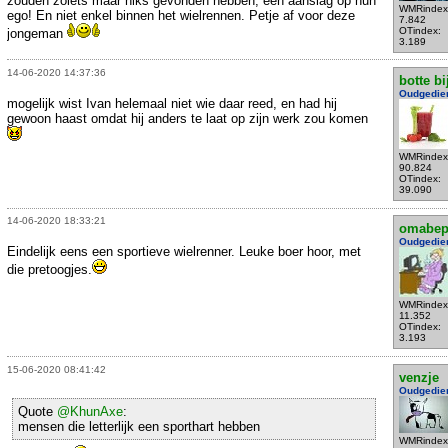
zouden zoiets maar niks gevonden hebben, een aanslag op hun
WMRindex
ego! En niet enkel binnen het wielrennen. Petje af voor deze
7.842
OTindex:
jongeman
3.189
14-06-2020 14:37:36
botte bi
Oudgedie
mogelijk wist Ivan helemaal niet wie daar reed, en had hij
gewoon haast omdat hij anders te laat op zijn werk zou komen
WMRindex
90.824
OTindex:
39.090
14-06-2020 18:33:21
omabe
Oudgedie
Eindelijk eens een sportieve wielrenner. Leuke boer hoor, met
die pretoogjes.
WMRindex
11.352
OTindex:
3.193
15-06-2020 08:41:42
venzje
Oudgedie
Quote
@KhunAxe
:
mensen die letterlijk een sporthart hebben
WMRindex