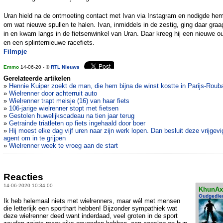
Uran hield na de ontmoeting contact met Ivan via Instagram en nodigde hem
om wat nieuwe spullen te halen. Ivan, inmiddels in de zestig, ging daar graa
in en kwam langs in de fietsenwinkel van Uran. Daar kreeg hij een nieuwe out
en een splinternieuwe racefiets.
Filmpje
Emmo
14-06-20 - ©
RTL Nieuws
Gerelateerde artikelen
»
Hennie Kuiper zoekt de man, die hem bijna de winst kostte in Parijs-Roub
»
Wielrenner door achterruit auto
»
Wielrenner trapt meisje (16) van haar fiets
»
106-jarige wielrenner stopt met fietsen
»
Gestolen huwelijkscadeau na tien jaar terug
»
Getrainde triatleten op fiets ingehaald door boer
»
Hij moest elke dag vijf uren naar zijn werk lopen. Dan besluit deze vrijgevi
agent om in te grijpen
»
Wielrenner week te vroeg aan de start
Reacties
14-06-2020 10:34:00
KhunAx
Oudgedie
Ik heb helemaal niets met wielrenners, maar wél met mensen
die letterlijk een sporthart hebben! Bijzonder sympathiek wat
deze wielrenner deed want inderdaad, veel groten in de sport