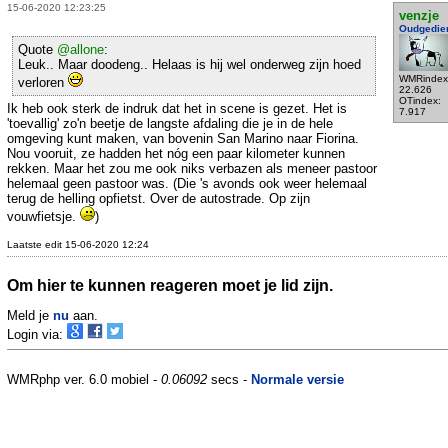
15-06-2020 12:23:25
venzje
Oudgedie
Quote
@allone
:
Leuk.. Maar doodeng.. Helaas is hij wel onderweg zijn hoed
WMRindex
verloren
22.626
OTindex:
Ik heb ook sterk de indruk dat het in scene is gezet. Het is
7.917
'toevallig' zo'n beetje de langste afdaling die je in de hele
omgeving kunt maken, van bovenin San Marino naar Fiorina.
Nou vooruit, ze hadden het nóg een paar kilometer kunnen
rekken. Maar het zou me ook niks verbazen als meneer pastoor
helemaal geen pastoor was. (Die 's avonds ook weer helemaal
terug de helling opfietst. Over de autostrade. Op zijn
vouwfietsje.
)
Laatste edit 15-06-2020 12:24
Om hier te kunnen reageren moet je lid zijn.
Meld je
nu
aan.
Login via:
WMRphp ver. 6.0 mobiel -
0.06092
secs -
Normale versie