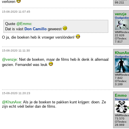
verloren
99.211
15-06-2020 11:07:45
venzje
Oudgedie
Quote
@Emmo
:
Dat is vást
Don Camillo
geweest
WMRindex
22.626
O ja, die boeken heb ik vroeger verslónden!
OTindex:
7.917
15-06-2020 11:11:30
KhunAx
Oudgedie
@venzje
: Niet de boeken, maar de films heb ik denk ik allemaal
gezien. Fernandel was leuk
WMRindex
7.842
OTindex:
3.189
15-06-2020 11:20:23
Emmo
Stamgast
@KhunAxe
: Als je de boeken te pakken kunt krijgen: doen. Ze
zijn echt véél beter dan de films.
WMRindex
73.570
OTindex:
28.969