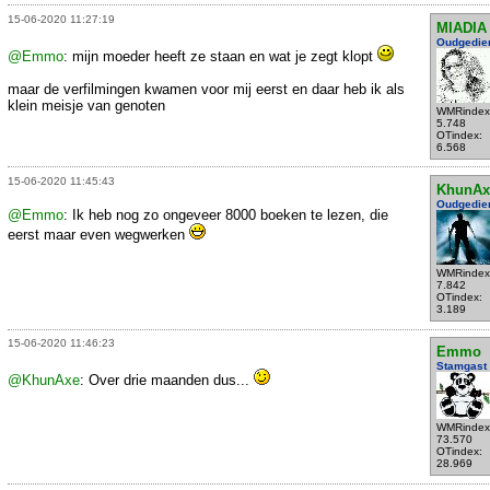
15-06-2020 11:27:19
MIADIA
Oudgedie
@Emmo
: mijn moeder heeft ze staan en wat je zegt klopt
maar de verfilmingen kwamen voor mij eerst en daar heb ik als
klein meisje van genoten
WMRindex
5.748
OTindex:
6.568
15-06-2020 11:45:43
KhunAx
Oudgedie
@Emmo
: Ik heb nog zo ongeveer 8000 boeken te lezen, die
eerst maar even wegwerken
WMRindex
7.842
OTindex:
3.189
15-06-2020 11:46:23
Emmo
Stamgast
@KhunAxe
: Over drie maanden dus...
WMRindex
73.570
OTindex:
28.969