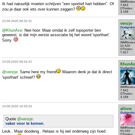
WMRindex
Ik had natuurlijk moeten schrijven "een sportief hart hebben". Of
7.842
OTindex:
zou je daar ook iets over kunnen zeggen?
3.189
15-06-2020 09:20:31
venzje
Oudgedie
@KhunAxe
: Nee hoor. Maar omdat ik zelf topsporter ben
geweest, is dat mijn eerste associatie bij het woord 'sporthart'.
Sorry.
WMRindex
22.626
OTindex:
7.917
15-06-2020 09:24:22
KhunAx
Oudgedie
@venzje
: Same here my friend
Waarom denk je dat ik direct
'sporthart' schreef?
WMRindex
7.842
OTindex:
3.189
15-06-2020 10:55:03
allone
Oudgedie
Quote
@venzje
:
vaker voor te komen
.
WMRindex
Leuk.. Maar doodeng.. Helaas is hij wel onderweg zijn hoed
55.555
OTindex: