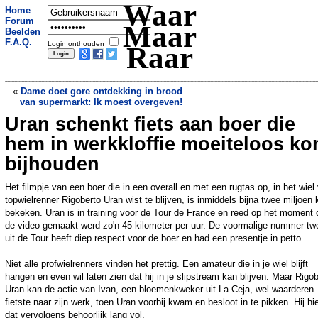
Waar
Home
Forum
Maar
Beelden
F.A.Q.
Login onthouden
Raar
«
Dame doet gore ontdekking in brood
van supermarkt: Ik moest overgeven!
Uran schenkt fiets aan boer die
Gps laat schepen teleporteren en in
rondjes varen
»
hem in werkkloffie moeiteloos ko
bijhouden
Het filmpje van een boer die in een overall en met een rugtas op, in het wiel
topwielrenner Rigoberto Uran wist te blijven, is inmiddels bijna twee miljoen 
bekeken. Uran is in training voor de Tour de France en reed op het moment 
de video gemaakt werd zo'n 45 kilometer per uur. De voormalige nummer tw
uit de Tour heeft diep respect voor de boer en had een presentje in petto.
Niet alle profwielrenners vinden het prettig. Een amateur die in je wiel blijft
hangen en even wil laten zien dat hij in je slipstream kan blijven. Maar Rigo
Uran kan de actie van Ivan, een bloemenkweker uit La Ceja, wel waarderen.
fietste naar zijn werk, toen Uran voorbij kwam en besloot in te pikken. Hij hi
dat vervolgens behoorlijk lang vol.