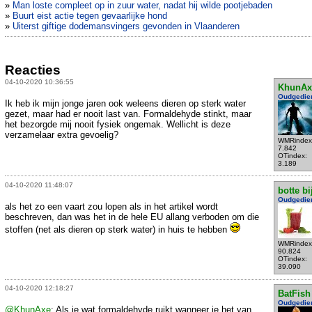
»
Man loste compleet op in zuur water, nadat hij wilde pootjebaden
»
Buurt eist actie tegen gevaarlijke hond
»
Uiterst giftige dodemansvingers gevonden in Vlaanderen
Reacties
04-10-2020 10:36:55
KhunAx
Oudgedie
Ik heb ik mijn jonge jaren ook weleens dieren op sterk water
gezet, maar had er nooit last van. Formaldehyde stinkt, maar
het bezorgde mij nooit fysiek ongemak. Wellicht is deze
verzamelaar extra gevoelig?
WMRindex
7.842
OTindex:
3.189
04-10-2020 11:48:07
botte bi
Oudgedie
als het zo een vaart zou lopen als in het artikel wordt
beschreven, dan was het in de hele EU allang verboden om die
stoffen (net als dieren op sterk water) in huis te hebben
WMRindex
90.824
OTindex:
39.090
04-10-2020 12:18:27
BatFish
Oudgedie
@KhunAxe
: Als je wat formaldehyde ruikt wanneer je het van