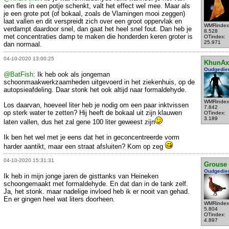
een fles in een potje schenkt, valt het effect wel mee. Maar als
je een grote pot (of bokaal, zoals de Vlamingen mooi zeggen)
laat vallen en dit verspreidt zich over een groot oppervlak en
WMRindex
verdampt daardoor snel, dan gaat het heel snel fout. Dan heb je
8.528
met concentraties damp te maken die honderden keren groter is
OTindex:
25.971
dan normaal.
04-10-2020 13:00:25
KhunAx
Oudgedie
@BatFish
: Ik heb ook als jongeman
schoonmaakwerkzaamheden uitgevoerd in het ziekenhuis, op de
autopsieafdeling. Daar stonk het ook altijd naar formaldehyde.
WMRindex
Los daarvan, hoeveel liter heb je nodig om een paar inktvissen
7.842
op sterk water te zetten? Hij heeft de bokaal uit zijn klauwen
OTindex:
3.189
laten vallen, dus het zal gene 100 liter geweest zijn
Ik ben het wel met je eens dat het in geconcentreerde vorm
harder aantikt, maar een straat afsluiten? Kom op zeg
04-10-2020 15:31:31
Grouse
Oudgedie
Ik heb in mijn jonge jaren de gisttanks van Heineken
schoongemaakt met formaldehyde. En dat dan in de tank zelf.
Ja, het stonk. maar nadelige invloed heb ik er nooit van gehad.
En er gingen heel wat liters doorheen.
WMRindex
5.804
OTindex:
4.897