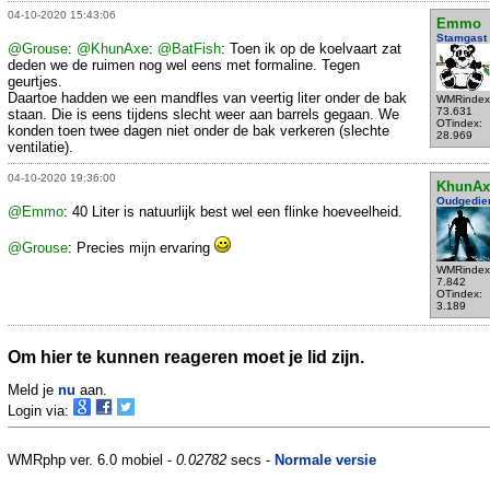
04-10-2020 15:43:06
Emmo
Stamgast
@Grouse
:
@KhunAxe
:
@BatFish
: Toen ik op de koelvaart zat
deden we de ruimen nog wel eens met formaline. Tegen
geurtjes.
Daartoe hadden we een mandfles van veertig liter onder de bak
WMRindex
73.631
staan. Die is eens tijdens slecht weer aan barrels gegaan. We
OTindex:
konden toen twee dagen niet onder de bak verkeren (slechte
28.969
ventilatie).
04-10-2020 19:36:00
KhunAx
Oudgedie
@Emmo
: 40 Liter is natuurlijk best wel een flinke hoeveelheid.
@Grouse
: Precies mijn ervaring
WMRindex
7.842
OTindex:
3.189
Om hier te kunnen reageren moet je lid zijn.
Meld je
nu
aan.
Login via:
WMRphp ver. 6.0 mobiel -
0.02782
secs -
Normale versie