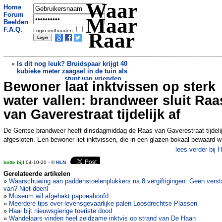
Waar
Home
Forum
Maar
Beelden
F.A.Q.
Login onthouden
Raar
«
Is dit nog leuk? Bruidspaar krijgt 40
kubieke meter zaagsel in de tuin als
stunt van vrienden...
Bewoner laat inktvissen op sterk
Problemen in het zuivelschap:
plantaardige ‘yoghurt’ mag geen
water vallen: brandweer sluit Raa
yoghurt heten en is omgedoopt tot ‘yog’
»
van Gaverestraat tijdelijk af
De Gentse brandweer heeft dinsdagmiddag de Raas van Gaverestraat tijdeli
afgesloten. Een bewoner liet inktvissen, die in een glazen bokaal bewaard w
lees verder bij 
botte bijl
04-10-20 - ©
HLN
Gerelateerde artikelen
»
Waarschuwing aan paddenstoelenplukkers na 8 vergiftigingen: Geen vers
van? Niet doen!
»
Museum wil afgehakt papoeahoofd
»
Meerdere tips over levensgevaarlijke palen Loosdrechtse Plassen
»
Haai bijt nieuwsgierige toeriste dood
»
Wandelaars vinden heel zeldzame inktvis op strand van De Haan