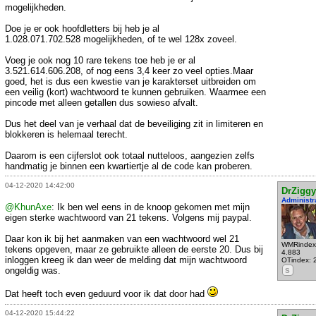
mogelijkheden.
Doe je er ook hoofdletters bij heb je al
1.028.071.702.528 mogelijkheden, of te wel 128x zoveel.
Voeg je ook nog 10 rare tekens toe heb je er al
3.521.614.606.208, of nog eens 3,4 keer zo veel opties.Maar
goed, het is dus een kwestie van je karakterset uitbreiden om
een veilig (kort) wachtwoord te kunnen gebruiken. Waarmee een
pincode met alleen getallen dus sowieso afvalt.
Dus het deel van je verhaal dat de beveiliging zit in limiteren en
blokkeren is helemaal terecht.
Daarom is een cijferslot ook totaal nutteloos, aangezien zelfs
handmatig je binnen een kwartiertje al de code kan proberen.
04-12-2020 14:42:00
DrZiggy
Administr
@KhunAxe
: Ik ben wel eens in de knoop gekomen met mijn
eigen sterke wachtwoord van 21 tekens. Volgens mij paypal.
Daar kon ik bij het aanmaken van een wachtwoord wel 21
WMRindex
tekens opgeven, maar ze gebruikte alleen de eerste 20. Dus bij
4.883
inloggen kreeg ik dan weer de melding dat mijn wachtwoord
OTindex: 
ongeldig was.
S
Dat heeft toch even geduurd voor ik dat door had
04-12-2020 15:44:22