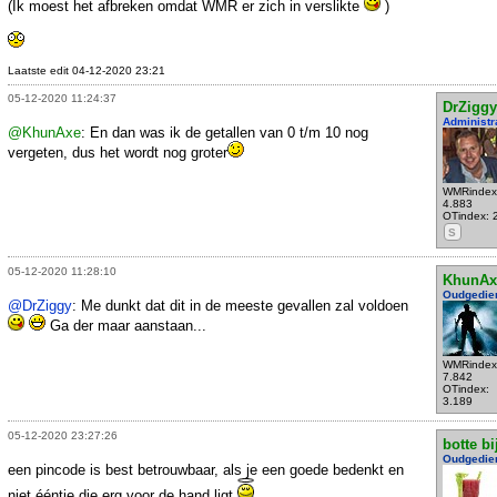
(Ik moest het afbreken omdat WMR er zich in verslikte
)
Laatste edit 04-12-2020 23:21
05-12-2020 11:24:37
DrZiggy
Administr
@KhunAxe
: En dan was ik de getallen van 0 t/m 10 nog
vergeten, dus het wordt nog groter
WMRindex
4.883
OTindex: 
S
05-12-2020 11:28:10
KhunAx
Oudgedie
@DrZiggy
: Me dunkt dat dit in de meeste gevallen zal voldoen
Ga der maar aanstaan...
WMRindex
7.842
OTindex:
3.189
05-12-2020 23:27:26
botte bi
Oudgedie
een pincode is best betrouwbaar, als je een goede bedenkt en
niet ééntje die erg voor de hand ligt