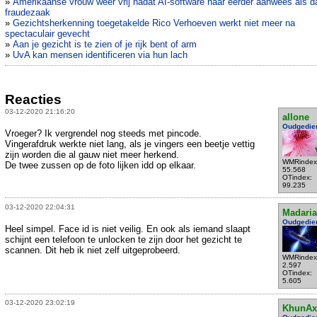
»
Amerikaanse vrouw weer vrij nadat AI-software haar eerder aanwees als d
fraudezaak
»
Gezichtsherkenning toegetakelde Rico Verhoeven werkt niet meer na
spectaculair gevecht
»
Aan je gezicht is te zien of je rijk bent of arm
»
UvA kan mensen identificeren via hun lach
Reacties
03-12-2020 21:16:20
allone
Oudgedie
Vroeger? Ik vergrendel nog steeds met pincode.
Vingerafdruk werkte niet lang, als je vingers een beetje vettig
zijn worden die al gauw niet meer herkend.
WMRindex
De twee zussen op de foto lijken idd op elkaar.
55.568
OTindex:
99.235
03-12-2020 22:04:31
Madari
Oudgedie
Heel simpel. Face id is niet veilig. En ook als iemand slaapt
schijnt een telefoon te unlocken te zijn door het gezicht te
scannen. Dit heb ik niet zelf uitgeprobeerd.
WMRindex
2.597
OTindex:
5.605
03-12-2020 23:02:19
KhunAx