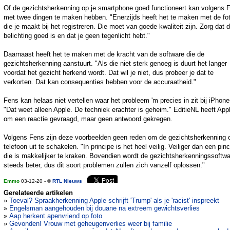
Of de gezichtsherkenning op je smartphone goed functioneert kan volgens 
met twee dingen te maken hebben. "Enerzijds heeft het te maken met de fo
die je maakt bij het registreren. Die moet van goede kwaliteit zijn. Zorg dat 
belichting goed is en dat je geen tegenlicht hebt."
Daarnaast heeft het te maken met de kracht van de software die de
gezichtsherkenning aanstuurt. "Als die niet sterk genoeg is duurt het langer
voordat het gezicht herkend wordt. Dat wil je niet, dus probeer je dat te
verkorten. Dat kan consequenties hebben voor de accuraatheid."
Fens kan helaas niet vertellen waar het probleem 'm precies in zit bij iPhone
"Dat weet alleen Apple. De techniek erachter is geheim." EditieNL heeft App
om een reactie gevraagd, maar geen antwoord gekregen.
Volgens Fens zijn deze voorbeelden geen reden om de gezichtsherkenning o
telefoon uit te schakelen. "In principe is het heel veilig. Veiliger dan een pin
die is makkelijker te kraken. Bovendien wordt de gezichtsherkenningssoftw
steeds beter, dus dit soort problemen zullen zich vanzelf oplossen."
Emmo
03-12-20 - ©
RTL Nieuws
Gerelateerde artikelen
»
Toeval? Spraakherkenning Apple schrijft 'Trump' als je 'racist' inspreekt
»
Engelsman aangehouden bij douane na extreem gewichtsverlies
»
Aap herkent apenvriend op foto
»
Gevonden! Vrouw met geheugenverlies weer bij familie