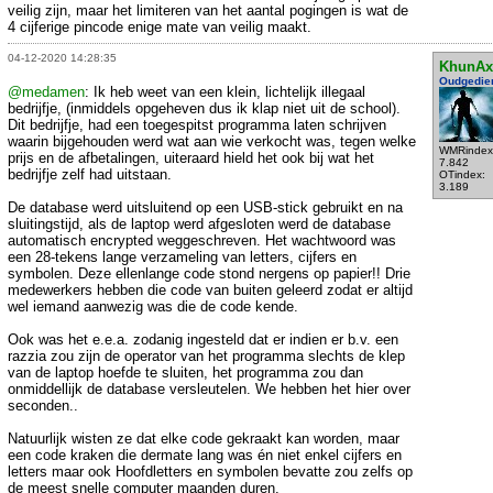
veilig zijn, maar het limiteren van het aantal pogingen is wat de
4 cijferige pincode enige mate van veilig maakt.
04-12-2020 14:28:35
KhunAx
Oudgedie
@medamen
: Ik heb weet van een klein, lichtelijk illegaal
bedrijfje, (inmiddels opgeheven dus ik klap niet uit de school).
Dit bedrijfje, had een toegespitst programma laten schrijven
waarin bijgehouden werd wat aan wie verkocht was, tegen welke
WMRindex
prijs en de afbetalingen, uiteraard hield het ook bij wat het
7.842
bedrijfje zelf had uitstaan.
OTindex:
3.189
De database werd uitsluitend op een USB-stick gebruikt en na
sluitingstijd, als de laptop werd afgesloten werd de database
automatisch encrypted weggeschreven. Het wachtwoord was
een 28-tekens lange verzameling van letters, cijfers en
symbolen. Deze ellenlange code stond nergens op papier!! Drie
medewerkers hebben die code van buiten geleerd zodat er altijd
wel iemand aanwezig was die de code kende.
Ook was het e.e.a. zodanig ingesteld dat er indien er b.v. een
razzia zou zijn de operator van het programma slechts de klep
van de laptop hoefde te sluiten, het programma zou dan
onmiddellijk de database versleutelen. We hebben het hier over
seconden..
Natuurlijk wisten ze dat elke code gekraakt kan worden, maar
een code kraken die dermate lang was én niet enkel cijfers en
letters maar ook Hoofdletters en symbolen bevatte zou zelfs op
de meest snelle computer maanden duren.