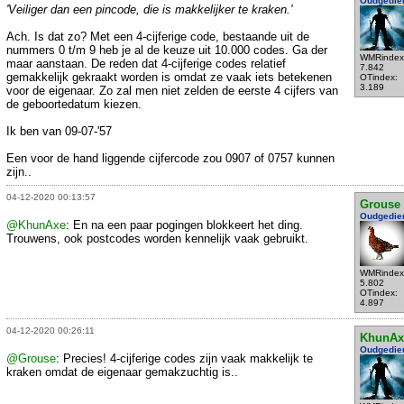
Oudgedie
'Veiliger dan een pincode, die is makkelijker te kraken.'
Ach. Is dat zo? Met een 4-cijferige code, bestaande uit de
nummers 0 t/m 9 heb je al de keuze uit 10.000 codes. Ga der
WMRindex
maar aanstaan. De reden dat 4-cijferige codes relatief
7.842
gemakkelijk gekraakt worden is omdat ze vaak iets betekenen
OTindex:
3.189
voor de eigenaar. Zo zal men niet zelden de eerste 4 cijfers van
de geboortedatum kiezen.
Ik ben van 09-07-'57
Een voor de hand liggende cijfercode zou 0907 of 0757 kunnen
zijn..
04-12-2020 00:13:57
Grouse
Oudgedie
@KhunAxe
: En na een paar pogingen blokkeert het ding.
Trouwens, ook postcodes worden kennelijk vaak gebruikt.
WMRindex
5.802
OTindex:
4.897
04-12-2020 00:26:11
KhunAx
Oudgedie
@Grouse
: Precies! 4-cijferige codes zijn vaak makkelijk te
kraken omdat de eigenaar gemakzuchtig is..