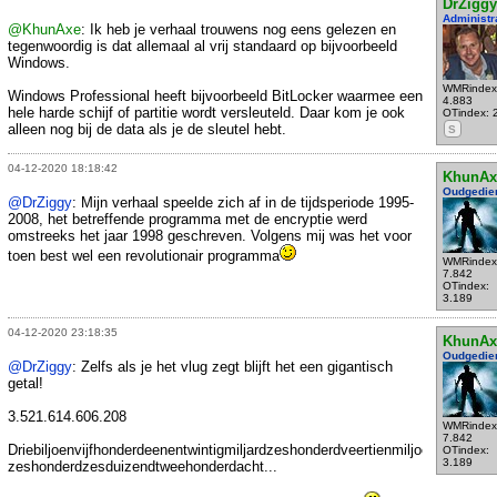
DrZiggy
Administr
@KhunAxe
: Ik heb je verhaal trouwens nog eens gelezen en
tegenwoordig is dat allemaal al vrij standaard op bijvoorbeeld
Windows.
WMRindex
Windows Professional heeft bijvoorbeeld BitLocker waarmee een
4.883
hele harde schijf of partitie wordt versleuteld. Daar kom je ook
OTindex: 
alleen nog bij de data als je de sleutel hebt.
S
04-12-2020 18:18:42
KhunAx
Oudgedie
@DrZiggy
: Mijn verhaal speelde zich af in de tijdsperiode 1995-
2008, het betreffende programma met de encryptie werd
omstreeks het jaar 1998 geschreven. Volgens mij was het voor
toen best wel een revolutionair programma
WMRindex
7.842
OTindex:
3.189
04-12-2020 23:18:35
KhunAx
Oudgedie
@DrZiggy
: Zelfs als je het vlug zegt blijft het een gigantisch
getal!
3.521.614.606.208
WMRindex
7.842
Driebiljoenvijfhonderdeenentwintigmiljardzeshonderdveertienmiljoen-
OTindex:
3.189
zeshonderdzesduizendtweehonderdacht...