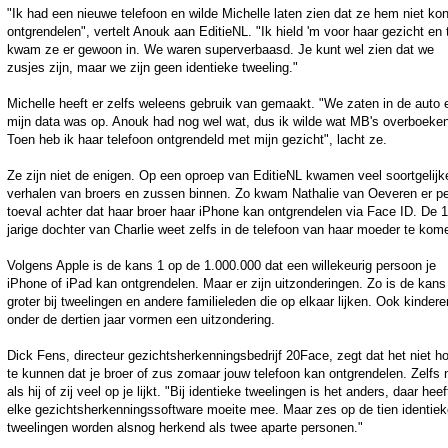
"Ik had een nieuwe telefoon en wilde Michelle laten zien dat ze hem niet ko
ontgrendelen", vertelt Anouk aan EditieNL. "Ik hield 'm voor haar gezicht en
kwam ze er gewoon in. We waren superverbaasd. Je kunt wel zien dat we
zusjes zijn, maar we zijn geen identieke tweeling."
Michelle heeft er zelfs weleens gebruik van gemaakt. "We zaten in de auto 
mijn data was op. Anouk had nog wel wat, dus ik wilde wat MB's overboeken
Toen heb ik haar telefoon ontgrendeld met mijn gezicht", lacht ze.
Ze zijn niet de enigen. Op een oproep van EditieNL kwamen veel soortgelijk
verhalen van broers en zussen binnen. Zo kwam Nathalie van Oeveren er pe
toeval achter dat haar broer haar iPhone kan ontgrendelen via Face ID. De 1
jarige dochter van Charlie weet zelfs in de telefoon van haar moeder te kom
Volgens Apple is de kans 1 op de 1.000.000 dat een willekeurig persoon je
iPhone of iPad kan ontgrendelen. Maar er zijn uitzonderingen. Zo is de kans
groter bij tweelingen en andere familieleden die op elkaar lijken. Ook kindere
onder de dertien jaar vormen een uitzondering.
Dick Fens, directeur gezichtsherkenningsbedrijf 20Face, zegt dat het niet ho
te kunnen dat je broer of zus zomaar jouw telefoon kan ontgrendelen. Zelfs n
als hij of zij veel op je lijkt. "Bij identieke tweelingen is het anders, daar heef
elke gezichtsherkenningssoftware moeite mee. Maar zes op de tien identiek
tweelingen worden alsnog herkend als twee aparte personen."