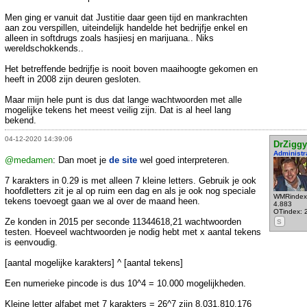
Men ging er vanuit dat Justitie daar geen tijd en mankrachten
aan zou verspillen, uiteindelijk handelde het bedrijfje enkel en
alleen in softdrugs zoals hasjiesj en marijuana.. Niks
wereldschokkends..
Het betreffende bedrijfje is nooit boven maaihoogte gekomen en
heeft in 2008 zijn deuren gesloten.
Maar mijn hele punt is dus dat lange wachtwoorden met alle
mogelijke tekens het meest veilig zijn. Dat is al heel lang
bekend.
04-12-2020 14:39:06
DrZiggy
Administr
@medamen
: Dan moet je
de site
wel goed interpreteren.
7 karakters in 0.29 is met alleen 7 kleine letters. Gebruik je ook
hoofdletters zit je al op ruim een dag en als je ook nog speciale
WMRindex
tekens toevoegt gaan we al over de maand heen.
4.883
OTindex: 
Ze konden in 2015 per seconde 11344618,21 wachtwoorden
S
testen. Hoeveel wachtwoorden je nodig hebt met x aantal tekens
is eenvoudig.
[aantal mogelijke karakters] ^ [aantal tekens]
Een numerieke pincode is dus 10^4 = 10.000 mogelijkheden.
Kleine letter alfabet met 7 karakters = 26^7 zijn 8.031.810.176