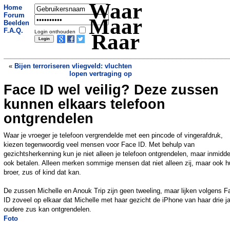
Waar
Home
Forum
Maar
Beelden
F.A.Q.
Login onthouden
Raar
«
Bijen terroriseren vliegveld: vluchten
lopen vertraging op
Face ID wel veilig? Deze zussen
20-jarige dronken bestuurder wordt in
één nacht drie keer aangehouden door
kunnen elkaars telefoon
politie
»
ontgrendelen
Waar je vroeger je telefoon vergrendelde met een pincode of vingerafdruk,
kiezen tegenwoordig veel mensen voor Face ID. Met behulp van
gezichtsherkenning kun je niet alleen je telefoon ontgrendelen, maar inmidde
ook betalen. Alleen merken sommige mensen dat niet alleen zij, maar ook h
broer, zus of kind dat kan.
De zussen Michelle en Anouk Trip zijn geen tweeling, maar lijken volgens F
ID zoveel op elkaar dat Michelle met haar gezicht de iPhone van haar drie j
oudere zus kan ontgrendelen.
Foto