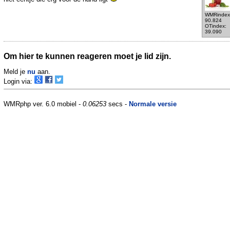
WMRindex
90.824
OTindex:
39.090
Om hier te kunnen reageren moet je lid zijn.
Meld je
nu
aan.
Login via:
WMRphp ver. 6.0 mobiel -
0.06253
secs -
Normale versie