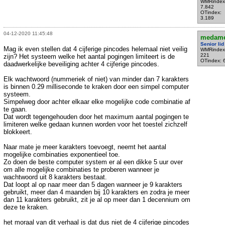
WMRindex
7.842
OTindex:
3.189
04-12-2020 11:45:48
medam
Senior lid
Mag ik even stellen dat 4 cijferige pincodes helemaal niet veilig
WMRindex
221
zijn? Het systeem welke het aantal pogingen limiteert is de
OTindex: 
daadwerkelijke beveiliging achter 4 cijferige pincodes.
Elk wachtwoord (nummeriek of niet) van minder dan 7 karakters
is binnen 0.29 milliseconde te kraken door een simpel computer
systeem.
Simpelweg door achter elkaar elke mogelijke code combinatie af
te gaan.
Dat wordt tegengehouden door het maximum aantal pogingen te
limiteren welke gedaan kunnen worden voor het toestel zichzelf
blokkeert.
Naar mate je meer karakters toevoegt, neemt het aantal
mogelijke combinaties exponentieel toe.
Zo doen de beste computer system er al een dikke 5 uur over
om alle mogelijke combinaties te proberen wanneer je
wachtwoord uit 8 karakters bestaat.
Dat loopt al op naar meer dan 5 dagen wanneer je 9 karakters
gebruikt, meer dan 4 maanden bij 10 karakters en zodra je meer
dan 11 karakters gebruikt, zit je al op meer dan 1 decennium om
deze te kraken.
het moraal van dit verhaal is dat dus niet de 4 cijferige pincodes