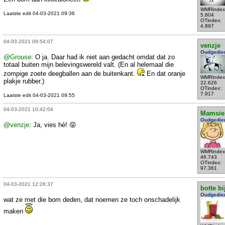
WMRindex
Laatste edit 04-03-2021 09:36
5.804
OTindex:
4.897
04-03-2021 09:54:07
venzje
Oudgedie
@Grouse
: O ja. Daar had ik niet aan gedacht omdat dat zo
totaal buiten mijn belevingswereld valt. (En al helemaal die
zompige zoete deegballen aan de buitenkant.
En dat oranje
WMRindex
plakje rubber.)
22.626
OTindex:
7.917
Laatste edit 04-03-2021 09:55
04-03-2021 10:42:04
Mamsie
Oudgedie
@venzje
: Ja, vies hè! 😝
WMRindex
46.743
OTindex:
97.361
04-03-2021 12:26:37
botte bi
Oudgedie
wat ze met die bom deden, dat noemen ze toch onschadelijk
maken