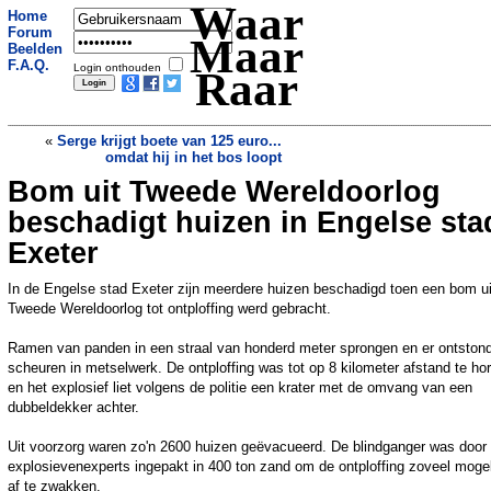
Waar
Home
Forum
Maar
Beelden
F.A.Q.
Login onthouden
Raar
«
Serge krijgt boete van 125 euro...
omdat hij in het bos loopt
Bom uit Tweede Wereldoorlog
Werkbij ruikt gevaarlijke varroamijt en
komt in actie
»
beschadigt huizen in Engelse sta
Exeter
In de Engelse stad Exeter zijn meerdere huizen beschadigd toen een bom ui
Tweede Wereldoorlog tot ontploffing werd gebracht.
Ramen van panden in een straal van honderd meter sprongen en er ontston
scheuren in metselwerk. De ontploffing was tot op 8 kilometer afstand te ho
en het explosief liet volgens de politie een krater met de omvang van een
dubbeldekker achter.
Uit voorzorg waren zo'n 2600 huizen geëvacueerd. De blindganger was door
explosievenexperts ingepakt in 400 ton zand om de ontploffing zoveel mogel
af te zwakken.