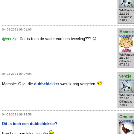
WMRindex
22.626
OTindex:
7.917
04-03-2021 09:01:06
Mamsie
Oudgedie
@venzje
: Dat is toch de vader van een tweeling??? 😉
WMRindex
46.743
OTindex:
97.361
04-03-2021 09:07:04
venzje
Oudgedie
Mamsie: O ja, die
dubbeldekker
was ik nog vergeten.
WMRindex
22.626
OTindex:
7.917
04-03-2021 09:34:59
Grouse
Oudgedie
Dit is toch een dubbeldekker?
Een bom aan kilocalorieën