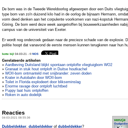
De bom was in de Tweede Wereldoorlog afgeworpen door een Duits vliegtuig.
type bom van zo'n duizend kilo had in de oorlog de bijnaam Hermann, omda
vorm deed denken aan het corpulente voorkomen van nazi-kopstuk Herman
Göring. De bom werd deze week aangetroffen bij bouwwerkzaamheden nabij
campus van de universiteit van Exeter.
Er wordt nog onderzoek gedaan naar de precieze schade van de explosie. 
politie hoopt dat vanavond de eerste mensen kunnen terugkeren naar hun hu
botte bijl
04-03-21 - ©
NOS
Gerelateerde artikelen
»
Aardbeving Duitsland blijkt spontaan ontplofte vliegtuigbom WO2
»
Granaat in stuk hout ontploft in Duitse houtkachel
»
WOII-bom ontmanteld met snijbrander: zeven doden
»
Krater in Autobahn door WOII-bom
»
Toilet in Florida explodeert door blikseminslag
»
Enorme ravage door ontploft luchtbed
»
Puppy laat huis ontploffen
»
Roken in auto dodelijk
Reacties
04-03-2021 08:55:36
venzje
Oudgedie
Dubbeldekker
,
dubbeldekker
of
dubbeldekker
?