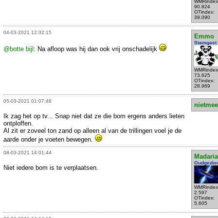
WMRindex
90.824
OTindex:
39.090
04-03-2021 12:32:15
Emmo
Stamgast
@botte bijl
: Na afloop was hij dan ook vrij onschadelijk
WMRindex
73.625
OTindex:
28.969
05-03-2021 01:07:48
nietmee
Ik zag het op tv... Snap niet dat ze die bom ergens anders lieten
ontploffen.
Al zit er zoveel ton zand op alleen al van de trillingen voel je de
aarde onder je voeten bewegen.
08-03-2021 14:01:44
Madari
Oudgedie
Niet iedere bom is te verplaatsen.
WMRindex
2.597
OTindex:
5.605