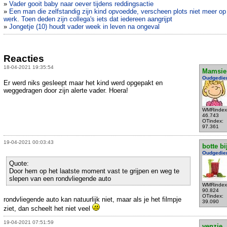
»
Vader gooit baby naar oever tijdens reddingsactie
»
Een man die zelfstandig zijn kind opvoedde, verscheen plots niet meer op
werk. Toen deden zijn collega's iets dat iedereen aangrijpt
»
Jongetje (10) houdt vader week in leven na ongeval
Reacties
18-04-2021 19:35:54
Mamsie
Oudgedie
Er werd niks gesleept maar het kind werd opgepakt en
weggedragen door zijn alerte vader. Hoera!
WMRindex
46.743
OTindex:
97.361
19-04-2021 00:03:43
botte bi
Oudgedie
Quote:
Door hem op het laatste moment vast te grijpen en weg te
slepen van een rondvliegende auto
WMRindex
90.824
OTindex:
rondvliegende auto kan natuurlijk niet, maar als je het filmpje
39.090
ziet, dan scheelt het niet veel
19-04-2021 07:51:59
venzje