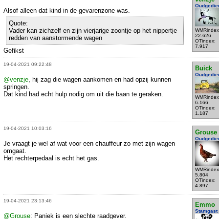
Oudgedie
Alsof alleen dat kind in de gevarenzone was.
Quote:
Vader kan zichzelf en zijn vierjarige zoontje op het nippertje
WMRindex
22.626
redden van aanstormende wagen
OTindex:
7.917
Gefikst
19-04-2021 09:22:48
Buick
Oudgedie
@venzje
, hij zag die wagen aankomen en had opzij kunnen
springen.
Dat kind had echt hulp nodig om uit die baan te geraken.
WMRindex
6.166
OTindex:
1.187
19-04-2021 10:03:16
Grouse
Oudgedie
Je vraagt je wel af wat voor een chauffeur zo met zijn wagen
omgaat.
Het rechterpedaal is echt het gas.
WMRindex
5.804
OTindex:
4.897
19-04-2021 23:13:46
Emmo
Stamgast
@Grouse
: Paniek is een slechte raadgever.