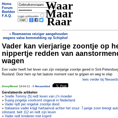
Waar
Home
Forum
Maar
Beelden
F.A.Q.
Login onthouden
Raar
«
Roemeense reiziger aangehouden
wegens valse bommelding op Schiphol
Vader kan vierjarige zoontje op h
Covid-ontkenner die illegale
lockdownfeestjes organiseerde sterft
nippertje redden van aanstormen
aan corona
»
wagen
Een vader heeft het leven van zijn vierjarige zoontje gered in Sint-Petersbur
Rusland. Door hem op het laatste moment vast te grijpen en weg te slep
lees verder bij Nieuwsb
GinnyWemel
18-04-21 - ©
Nieuwsblad
Gerelateerde artikelen
»
Snelle Tommy (5) redt leven van z'n moeder
»
9-jarig jongetje voorkomt ongeval in Nederland
»
Vader rijdt per ongeluk zoontje dood
»
Italiaanse vader krijgt hartaanval achter het stuur: 7-jarige zoon brengt aut
stilstand, belt 112 en redt zijn leven
»
Vader redt kinderen met koprol