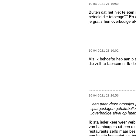
19-04-2021 21:10:50
Buiten dat het niet te eten
betaald die tatoeage?" En 
je gratis hun overbodige af
19-04-2021 23:10:02
Als ik behoefte heb aan pl
die zelf te fabriceren. Ik 
19-04-2021 23:26:56
...een paar vieze broodjes 
...platgeslagen gehaktballe
...overbodige afval op laten
Ik sta ieder keer weer ver
van hamburgers uit een res
restaurants zelfs maar be
een beetje hypocriet als h