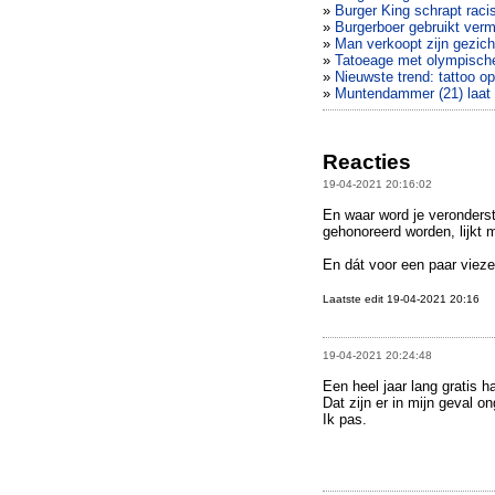
»
Burger King schrapt racis
»
Burgerboer gebruikt ve
»
Man verkoopt zijn gezich
»
Tatoeage met olympische
»
Nieuwste trend: tattoo op
»
Muntendammer (21) laat 
Reacties
19-04-2021 20:16:02
En waar word je veronderste
gehonoreerd worden, lijkt 
En dát voor een paar vieze
Laatste edit 19-04-2021 20:16
19-04-2021 20:24:48
Een heel jaar lang gratis 
Dat zijn er in mijn geval o
Ik pas.