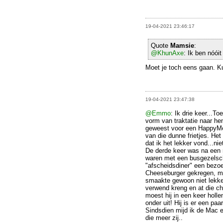
19-04-2021 23:46:17
Quote
Mamsie
:
@KhunAxe
: Ik ben nóói
Moet je toch eens gaan. 
19-04-2021 23:47:38
@Emmo
: Ik drie keer...T
vorm van traktatie naar h
geweest voor een HappyMea
van die dunne frietjes. He
dat ik het lekker vond...nie
De derde keer was na een r
waren met een busgezelsc
"afscheidsdiner" een bezo
Cheeseburger gekregen, maa
smaakte gewoon niet lekke
verwend kreng en at die c
moest hij in een keer holl
onder uit! Hij is er een pa
Sindsdien mijd ik de Mac e
die meer zij..