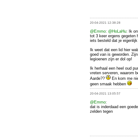
20-04-2021 12:38:28
@Emmo
:
@HoLaHu
: Ik o
tot 3 keer ergens gegeten 
iets besteld dat je eigenlij
Ik weet dat een lid hier wa
goed van is geworden. Zijn
legioenen zijn er dol op!
Ik herhaal een heel oud pu
vreten serveren, waarom be
Aarde??
En kom me nie
geen smaak hebben
20-04-2021 13:05:57
@Emmo
:
dat is inderdaad een goede
zelden tegen