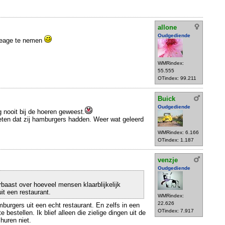
allone
Oudgediende
oeage te nemen
WMRindex:
55.555
OTindex: 99.211
Buick
Oudgediende
g nooit bij de hoeren geweest.
eten dat zij hamburgers hadden. Weer wat geleerd
WMRindex: 6.166
OTindex: 1.187
venzje
Oudgediende
rbaast over hoeveel mensen klaarblijkelijk
t een restaurant.
WMRindex:
22.626
mburgers uit een echt restaurant. En zelfs in een
OTindex: 7.917
 bestellen. Ik blief alleen die zielige dingen uit de
huren niet.