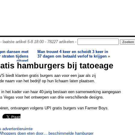
- laatste artikel
5-8 18:00
-
78227
artikelen -
gen dansen met
Man trouwt 4 keer en scheidt 3 keer in
straten tijdens
37 dagen om betaald verlof te krijgen
»
ritueel
ratis hamburgers bij tatoeage
(VS biedt klanten gratis burgers aan voor een jaar als zij
e naam van het bedrijf op hun lichaam laten plaatsen.
 in het kader van haar 40-jarig bestaan een samenwerking aangegaan
s Vegas voor het ontwerpen van drie verschillende designs.
oeëren, ontvangen volgens UPI gratis burgers van Farmer Boys.
s advertentieruimte
 Whoppers doen eten door… beschimmelde hamburger