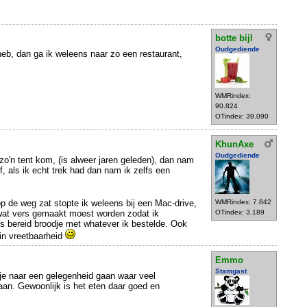
botte bijl
Oudgediende
 heb, dan ga ik weleens naar zo een restaurant,
WMRindex:
90.824
OTindex: 39.090
KhunAxe
Oudgediende
n zo'n tent kom, (is alweer jaren geleden), dan nam
f, als ik echt trek had dan nam ik zelfs een
op de weg zat stopte ik weleens bij een Mac-drive,
WMRindex: 7.842
 wat vers gemaakt moest worden zodat ik
OTindex: 3.189
s bereid broodje met whatever ik bestelde. Ook
in vreetbaarheid
Emmo
Stamgast
 je naar een gelegenheid gaan waar veel
aan. Gewoonlijk is het eten daar goed en