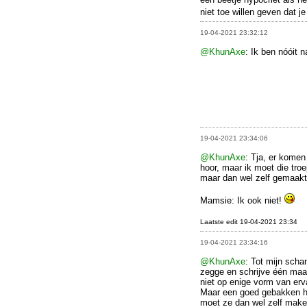
niet toe willen geven dat 
19-04-2021 23:32:12
@KhunAxe
: Ik ben nóóit 
19-04-2021 23:34:06
@KhunAxe
: Tja, er komen
hoor, maar ik moet die tro
maar dan wel zelf gemaakt
Mamsie: Ik ook niet!
Laatste edit 19-04-2021 23:34
19-04-2021 23:34:16
@KhunAxe
: Tot mijn scha
zegge en schrijve één maal
niet op enige vorm van erv
Maar een goed gebakken ha
moet ze dan wel zelf make