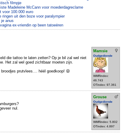
tisch filmpje
rmiste Madeleine McCann voor moederdagreclame
t voor 100.000 euro
 ringen uit den boze voor paralympier
 je anus
vagina ex-vriendin op been tatoeëren
Mamsie
Oudgediende
ld die tattoo te laten zetten? Op je bil zal wel niet
me. Het zal wel goed zichtbaar moeten zijn.
 broodjes prutvlees.... héél goedkoop! 😝
WMRindex:
46.743
OTindex: 97.361
Grouse
Oudgediende
hamburgers?
ngeveer nul.
WMRindex: 5.802
OTindex: 4.897