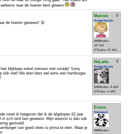
je weleens naar de hoeren bent gewest
Mamsie
Oudgediende
naar de hoeren geweest! 😲
WMRindex:
46.743
OTindex: 97.361
HoLaHu
Oudgediende
 hier blijkbaar enkel mensen met smáák! Sorry
ep óók niet! We eten best wel eens een hamburger,
!
WMRindex: 6.400
OTindex: 2.485
Emmo
Stamgast
nde moet ik toegeven dat ik de afgelopen 62 jaar
 in zo'n tent ben geweest. Mijn weerzin is dan ook
aring gestoeld.
mburger van goed vlees is prima te eten. Maar je
WMRindex:
n.