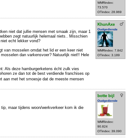
WMRindex:
73.570
OTindex: 28.969
KhunAxe
Oudgediende
ntken niet dat jullie mensen met smaak zijn, maar 1
hebben zegt natuurlijk helemaal niets.. Misschien
k niet echt lekker vond?
lgt van mosselen omdat het lid er een keer niet
WMRindex: 7.842
 mosselen dan varkensvoer? Natuurlijk niet!! Hele
OTindex: 3.189
nt: Als deze hamburgerketens écht zulk vies
horen ze dan tot de best verdiende franchises op
t aan met het smoesje dat de meeste mensen
botte bijl
Oudgediende
 tip, maar tijdens woon/werkverkeer kom ik die
WMRindex:
90.824
OTindex: 39.090