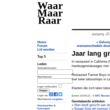
Waar
Maar
Raar
jaargang
-25
Home
«
Gelovi
Forum
mensenschedels door 
Lid worden
Jaar lang g
Top 5
In restaurant in California 
Leden
hamburgerstatoeages met d
Gebruikersnaam:
Restaurant Farmer Boys is
Wachtwoord:
met twee tattooshops in La
Login onthouden
Klanten die zich laten tat
Login via:
Emmo
19-04-21 - ©
GFC Nieuws
Wachtwoord
vergeten
.
Gerelateerde artikelen
»
Man biedt gezicht aan al
Voorwaarden &
»
Burger King wil mensen
huisregels