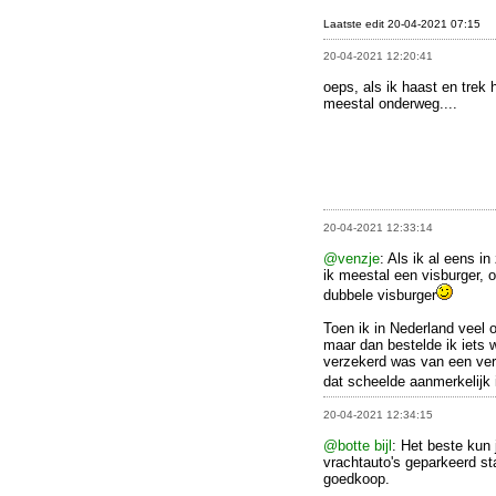
Laatste edit 20-04-2021 07:15
20-04-2021 12:20:41
oeps, als ik haast en trek
meestal onderweg....
20-04-2021 12:33:14
@venzje
: Als ik al eens i
ik meestal een visburger, o
dubbele visburger
Toen ik in Nederland veel 
maar dan bestelde ik iets
verzekerd was van een ver
dat scheelde aanmerkelijk 
20-04-2021 12:34:15
@botte bijl
: Het beste kun
vrachtauto's geparkeerd st
goedkoop.