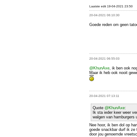
Laatste edit 19-04-2021 23:50
20-04-2021 06:10:30
Goede reden om geen tat
20-04-2021 06:55:03
@KhunAxe
, ik ben ook no
Maar ik heb ook nooit gew
20-04-2021 07:13:11
Quote
@KhunAxe
:
Ik sta ieder keer weer ve
walgen van hamburgers ui
Nee hoor, ik ben dol op ha
goede snackbar durf ik ze te
door jou genoemde vreetsc