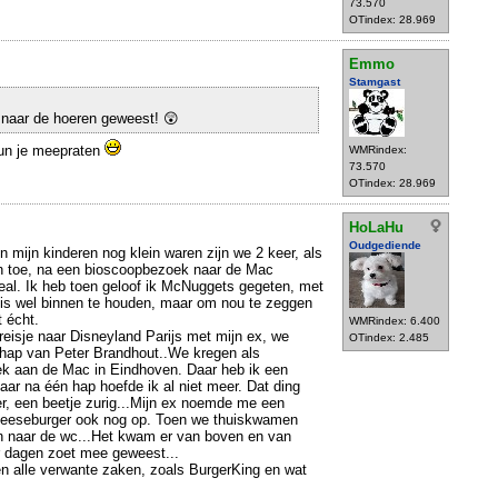
73.570
OTindex: 28.969
Emmo
Stamgast
t naar de hoeren geweest! 😲
Kun je meepraten
WMRindex:
73.570
OTindex: 28.969
HoLaHu
Oudgediende
oen mijn kinderen nog klein waren zijn we 2 keer, als
en toe, na een bioscoopbezoek naar de Mac
l. Ik heb toen geloof ik McNuggets gegeten, met
t is wel binnen te houden, maar om nou te zeggen
t écht.
WMRindex: 6.400
eisje naar Disneyland Parijs met mijn ex, we
OTindex: 2.485
hap van Peter Brandhout..We kregen als
ek aan de Mac in Eindhoven. Daar heb ik een
r na één hap hoefde ik al niet meer. Dat ding
r, een beetje zurig...Mijn ex noemde me een
heeseburger ook nog op. Toen we thuiskwamen
en naar de wc...Het kwam er van boven en van
ar dagen zoet mee geweest...
n alle verwante zaken, zoals BurgerKing en wat