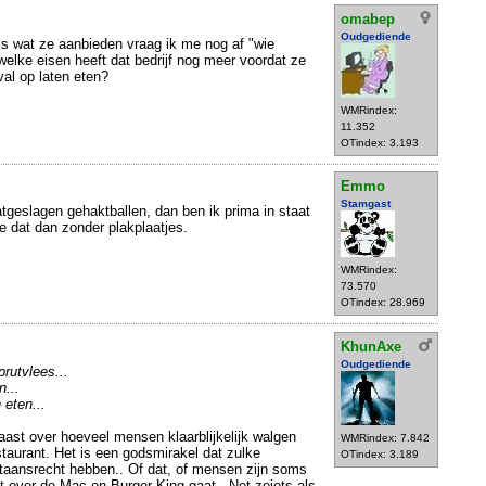
omabep
Oudgediende
 is wat ze aanbieden vraag ik me nog af "wie
welke eisen heeft dat bedrijf nog meer voordat ze
val op laten eten?
WMRindex:
11.352
OTindex: 3.193
Emmo
Stamgast
atgeslagen gehaktballen, dan ben ik prima in staat
doe dat dan zonder plakplaatjes.
WMRindex:
73.570
OTindex: 28.969
KhunAxe
Oudgediende
prutvlees...
n...
 eten...
baast over hoeveel mensen klaarblijkelijk walgen
WMRindex: 7.842
taurant. Het is een godsmirakel dat zulke
OTindex: 3.189
staansrecht hebben.. Of dat, of mensen zijn soms
et over de Mac en Burger King gaat.. Net zoiets als