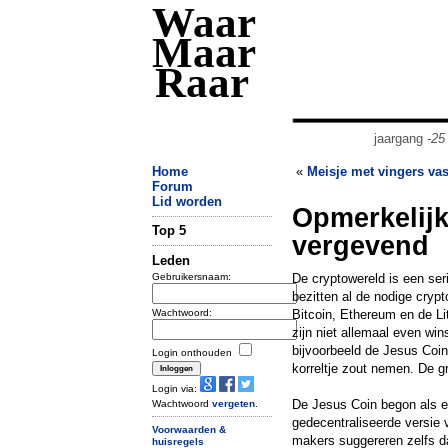
Waar
Maar
Raar
jaargang
-25
Home
«
Meisje met vingers vas
Forum
Lid worden
Opmerkelijk
Top 5
vergevend
Leden
Gebruikersnaam:
De cryptowereld is een se
bezitten al de nodige cry
Wachtwoord:
Bitcoin, Ethereum en de Li
zijn niet allemaal even wi
bijvoorbeeld de Jesus Coi
Login onthouden
korreltje zout nemen. De g
Login via:
De Jesus Coin begon als e
Wachtwoord
vergeten
.
gedecentraliseerde versie
Voorwaarden &
makers suggereren zelfs d
huisregels