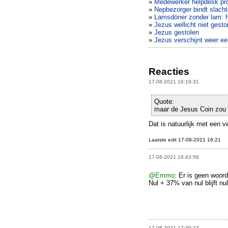
»
Medewerker helpdesk p
»
Nepbezorger bindt slachto
»
Lamsdöner zonder lam: h
»
Jezus wellicht niet gesto
»
Jezus gestolen
»
Jezus verschijnt weer e
Reacties
17-08-2021 16:19:31
Quote:
maar de Jesus Coin zou z
Dat is natuurlijk met een 
Laatste edit 17-08-2021 16:21
17-08-2021 16:43:56
@Emmo
: Er is geen woor
Nul + 37% van nul blijft nul
17-08-2021 17:39:13