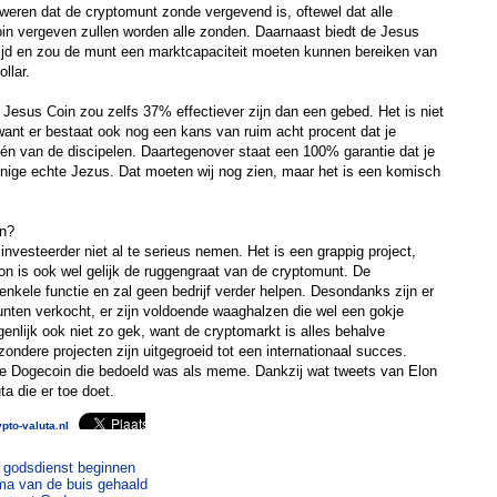
eren dat de cryptomunt zonde vergevend is, oftewel dat alle
in vergeven zullen worden alle zonden. Daarnaast biedt de Jesus
tijd en zou de munt een marktcapaciteit moeten kunnen bereiken van
llar.
e Jesus Coin zou zelfs 37% effectiever zijn dan een gebed. Het is niet
ant er bestaat ook nog een kans van ruim acht procent dat je
én van de discipelen. Daartegenover staat een 100% garantie dat je
enige echte Jezus. Dat moeten wij nog zien, maar het is een komisch
in?
nvesteerder niet al te serieus nemen. Het is een grappig project,
n is ook wel gelijk de ruggengraat van de cryptomunt. De
enkele functie en zal geen bedrijf verder helpen. Desondanks zijn er
unten verkocht, er zijn voldoende waaghalzen die wel een gokje
genlijk ook niet zo gek, want de cryptomarkt is alles behalve
ondere projecten zijn uitgegroeid tot een internationaal succes.
e Dogecoin die bedoeld was als meme. Dankzij wat tweets van Elon
a die er toe doet.
pto-valuta.nl
 godsdienst beginnen
a van de buis gehaald