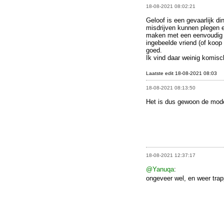
18-08-2021 08:02:21
Geloof is een gevaarlijk di
misdrijven kunnen plegen 
maken met een eenvoudig ri
ingebeelde vriend (of koop
goed.
Ik vind daar weinig komisc
Laatste edit 18-08-2021 08:03
18-08-2021 08:13:50
Het is dus gewoon de mode
18-08-2021 12:37:17
@Yanuqa
:
ongeveer wel, en weer tra