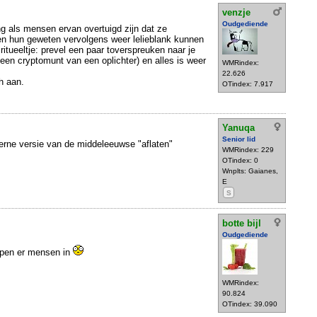
venzje
Oudgediende
ng als mensen ervan overtuigd zijn dat ze
en hun geweten vervolgens weer lelieblank kunnen
tueeltje: prevel een paar toverspreuken naar je
 een cryptomunt van een oplichter) en alles is weer
WMRindex:
22.626
h aan.
OTindex: 7.917
Yanuqa
Senior lid
rne versie van de middeleeuwse "aflaten"
WMRindex: 229
OTindex: 0
Wnplts: Gaianes,
E
S
botte bijl
Oudgediende
ppen er mensen in
WMRindex:
90.824
OTindex: 39.090