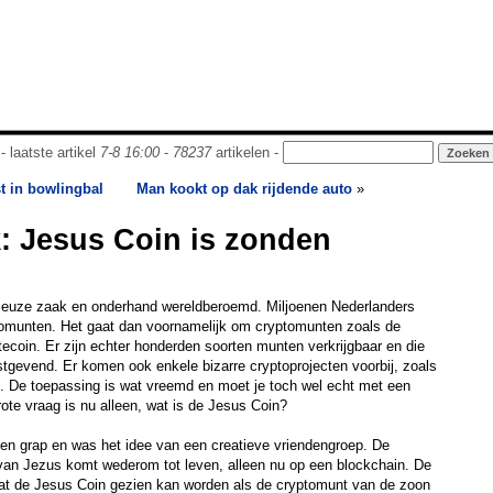
- laatste artikel
7-8 16:00
-
78237
artikelen -
t in bowlingbal
Man kookt op dak rijdende auto
»
: Jesus Coin is zonden
rieuze zaak en onderhand wereldberoemd. Miljoenen Nederlanders
ptomunten. Het gaat dan voornamelijk om cryptomunten zoals de
tecoin. Er zijn echter honderden soorten munten verkrijgbaar en die
nstgevend. Er komen ook enkele bizarre cryptoprojecten voorbij, zoals
n. De toepassing is wat vreemd en moet je toch wel echt met een
rote vraag is nu alleen, wat is de Jesus Coin?
en grap en was het idee van een creatieve vriendengroep. De
 van Jezus komt wederom tot leven, alleen nu op een blockchain. De
at de Jesus Coin gezien kan worden als de cryptomunt van de zoon