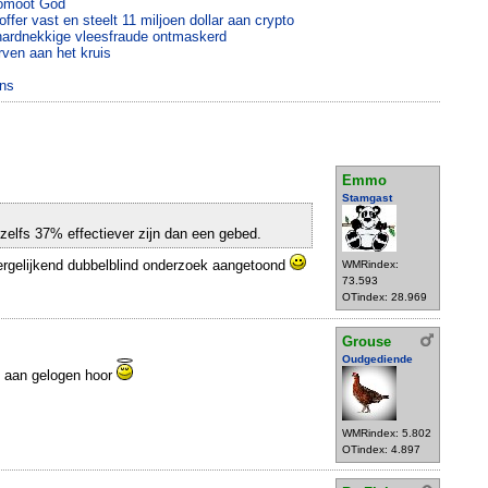
romoot God
ffer vast en steelt 11 miljoen dollar aan crypto
ardnekkige vleesfraude ontmaskerd
rven aan het kruis
ens
Emmo
Stamgast
elfs 37% effectiever zijn dan een gebed.
vergelijkend dubbelblind onderzoek aangetoond
WMRindex:
73.593
OTindex: 28.969
Grouse
Oudgediende
d aan gelogen hoor
WMRindex: 5.802
OTindex: 4.897