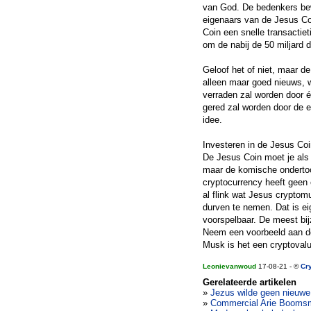
van God. De bedenkers bew
eigenaars van de Jesus Co
Coin een snelle transactie
om de nabij de 50 miljard do
Geloof het of niet, maar d
alleen maar goed nieuws, w
verraden zal worden door é
gered zal worden door de 
idee.
Investeren in de Jesus Co
De Jesus Coin moet je als i
maar de komische ondertoo
cryptocurrency heeft geen 
al flink wat Jesus cryptom
durven te nemen. Dat is ei
voorspelbaar. De meest bijz
Neem een voorbeeld aan d
Musk is het een cryptovalut
Leonievanwoud
17-08-21 - ©
Cry
Gerelateerde artikelen
»
Jezus wilde geen nieuwe
»
Commercial Arie Boomsm