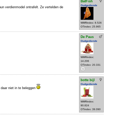
BatFish
Oudgediende
hun verdienmodel ontrafelt. Ze vertelden de
WMRindex: 8.526
OTindex: 25.965
De Paus
Oudgediende
WMRindex:
14.206
OTindex: 20.331
S
botte bijl
Oudgediende
 daar niet in te beleggen
WMRindex:
90.824
OTindex: 39.090