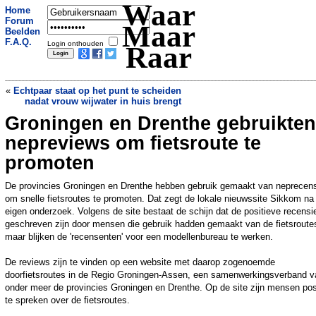
Waar
Home
Forum
Maar
Beelden
F.A.Q.
Login onthouden
Raar
«
Echtpaar staat op het punt te scheiden
nadat vrouw wijwater in huis brengt
Groningen en Drenthe gebruikten
Russische filmcrew weer terug op aarde
na opname speelfilm in de ruimte
»
nepreviews om fietsroute te
promoten
De provincies Groningen en Drenthe hebben gebruik gemaakt van neprecen
om snelle fietsroutes te promoten. Dat zegt de lokale nieuwssite Sikkom na
eigen onderzoek. Volgens de site bestaat de schijn dat de positieve recensi
geschreven zijn door mensen die gebruik hadden gemaakt van de fietsroute
maar blijken de 'recensenten' voor een modellenbureau te werken.
De reviews zijn te vinden op een website met daarop zogenoemde
doorfietsroutes in de Regio Groningen-Assen, een samenwerkingsverband v
onder meer de provincies Groningen en Drenthe. Op de site zijn mensen posi
te spreken over de fietsroutes.