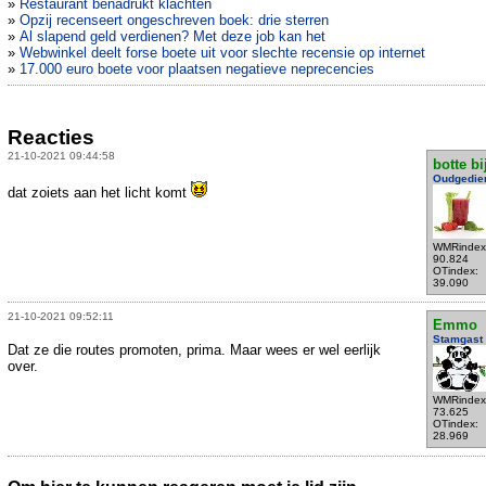
»
Restaurant benadrukt klachten
»
Opzij recenseert ongeschreven boek: drie sterren
»
Al slapend geld verdienen? Met deze job kan het
»
Webwinkel deelt forse boete uit voor slechte recensie op internet
»
17.000 euro boete voor plaatsen negatieve neprecencies
Reacties
21-10-2021 09:44:58
botte bi
Oudgedie
dat zoiets aan het licht komt
WMRindex
90.824
OTindex:
39.090
21-10-2021 09:52:11
Emmo
Stamgast
Dat ze die routes promoten, prima. Maar wees er wel eerlijk
over.
WMRindex
73.625
OTindex:
28.969