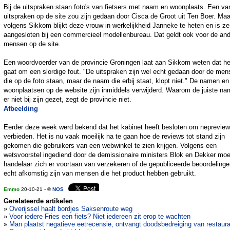
Bij de uitspraken staan foto's van fietsers met naam en woonplaats. Een va
uitspraken op de site zou zijn gedaan door Cisca de Groot uit Ten Boer. Maa
volgens Sikkom blijkt deze vrouw in werkelijkheid Janneke te heten en is ze
aangesloten bij een commercieel modellenbureau. Dat geldt ook voor de an
mensen op de site.
Een woordvoerder van de provincie Groningen laat aan Sikkom weten dat he
gaat om een slordige fout. "De uitspraken zijn wel echt gedaan door de me
die op de foto staan, maar de naam die erbij staat, klopt niet." De namen en
woonplaatsen op de website zijn inmiddels verwijderd. Waarom de juiste n
er niet bij zijn gezet, zegt de provincie niet.
Afbeelding
Eerder deze week werd bekend dat het kabinet heeft besloten om nepreview
verbieden. Het is nu vaak moeilijk na te gaan hoe de reviews tot stand zijn
gekomen die gebruikers van een webwinkel te zien krijgen. Volgens een
wetsvoorstel ingediend door de demissionaire ministers Blok en Dekker moe
handelaar zich er voortaan van verzekeren of de gepubliceerde beoordeling
echt afkomstig zijn van mensen die het product hebben gebruikt.
Emmo
20-10-21 - ©
NOS
Gerelateerde artikelen
»
Overijssel haalt bordjes Saksenroute weg
»
Voor iedere Fries een fiets? Niet iedereen zit erop te wachten
»
Man plaatst negatieve eetrecensie, ontvangt doodsbedreiging van restaur