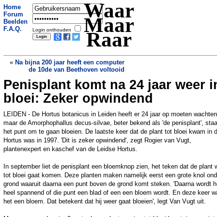
Waar
Home
Forum
Maar
Beelden
F.A.Q.
Login onthouden
Raar
«
Na bijna 200 jaar heeft een computer
de 10de van Beethoven voltooid
Penisplant komt na 24 jaar weer i
Vlak voor pensioen ontslagen wegens
kussen receptioniste
»
bloei: Zeker opwindend
LEIDEN - De Hortus botanicus in Leiden heeft er 24 jaar op moeten wachten
maar de Amorphophallus decus-silvae, beter bekend als 'de penisplant', staa
het punt om te gaan bloeien. De laatste keer dat de plant tot bloei kwam in 
Hortus was in 1997. 'Dit is zeker opwindend', zegt Rogier van Vugt,
plantenexpert en kaschef van de Leidse Hortus.
In september liet de penisplant een bloemknop zien, het teken dat de plant 
tot bloei gaat komen. Deze planten maken namelijk eerst een grote knol ond
grond waaruit daarna een punt boven de grond komt steken. 'Daarna wordt h
heel spannend of die punt een blad of een een bloem wordt. En deze keer w
het een bloem. Dat betekent dat hij weer gaat bloeien', legt Van Vugt uit.