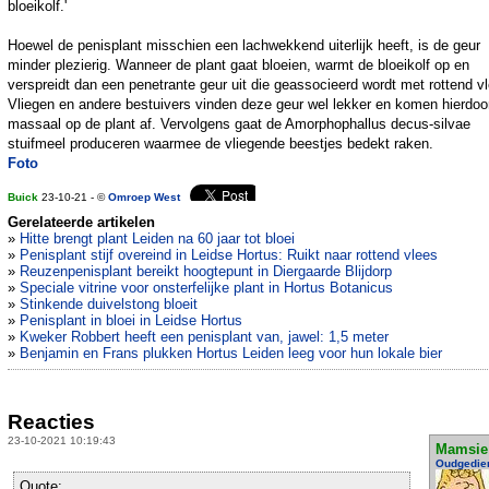
bloeikolf.'
Hoewel de penisplant misschien een lachwekkend uiterlijk heeft, is de geur
minder plezierig. Wanneer de plant gaat bloeien, warmt de bloeikolf op en
verspreidt dan een penetrante geur uit die geassocieerd wordt met rottend v
Vliegen en andere bestuivers vinden deze geur wel lekker en komen hierdoo
massaal op de plant af. Vervolgens gaat de Amorphophallus decus-silvae
stuifmeel produceren waarmee de vliegende beestjes bedekt raken.
Foto
Buick
23-10-21 - ©
Omroep West
Gerelateerde artikelen
»
Hitte brengt plant Leiden na 60 jaar tot bloei
»
Penisplant stijf overeind in Leidse Hortus: Ruikt naar rottend vlees
»
Reuzenpenisplant bereikt hoogtepunt in Diergaarde Blijdorp
»
Speciale vitrine voor onsterfelijke plant in Hortus Botanicus
»
Stinkende duivelstong bloeit
»
Penisplant in bloei in Leidse Hortus
»
Kweker Robbert heeft een penisplant van, jawel: 1,5 meter
»
Benjamin en Frans plukken Hortus Leiden leeg voor hun lokale bier
Reacties
23-10-2021 10:19:43
Mamsie
Oudgedie
Quote: