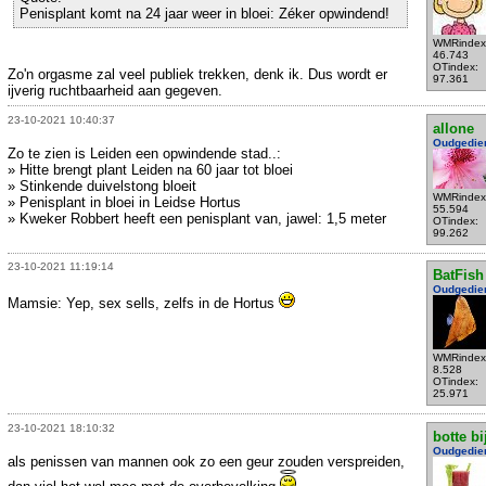
Penisplant komt na 24 jaar weer in bloei: Zéker opwindend!
WMRindex
46.743
OTindex:
Zo'n orgasme zal veel publiek trekken, denk ik. Dus wordt er
97.361
ijverig ruchtbaarheid aan gegeven.
23-10-2021 10:40:37
allone
Oudgedie
Zo te zien is Leiden een opwindende stad..:
» Hitte brengt plant Leiden na 60 jaar tot bloei
» Stinkende duivelstong bloeit
WMRindex
» Penisplant in bloei in Leidse Hortus
55.594
» Kweker Robbert heeft een penisplant van, jawel: 1,5 meter
OTindex:
99.262
23-10-2021 11:19:14
BatFish
Oudgedie
Mamsie: Yep, sex sells, zelfs in de Hortus
WMRindex
8.528
OTindex:
25.971
23-10-2021 18:10:32
botte bi
Oudgedie
als penissen van mannen ook zo een geur zouden verspreiden,