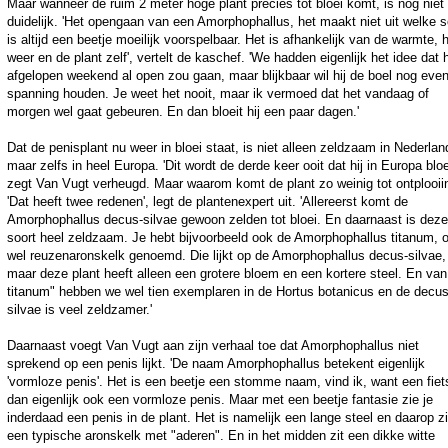
Maar wanneer de ruim 2 meter hoge plant precies tot bloei komt, is nog niet
duidelijk. 'Het opengaan van een Amorphophallus, het maakt niet uit welke s
is altijd een beetje moeilijk voorspelbaar. Het is afhankelijk van de warmte, 
weer en de plant zelf', vertelt de kaschef. 'We hadden eigenlijk het idee dat h
afgelopen weekend al open zou gaan, maar blijkbaar wil hij de boel nog even
spanning houden. Je weet het nooit, maar ik vermoed dat het vandaag of
morgen wel gaat gebeuren. En dan bloeit hij een paar dagen.'
Dat de penisplant nu weer in bloei staat, is niet alleen zeldzaam in Nederlan
maar zelfs in heel Europa. 'Dit wordt de derde keer ooit dat hij in Europa bloei
zegt Van Vugt verheugd. Maar waarom komt de plant zo weinig tot ontplooii
'Dat heeft twee redenen', legt de plantenexpert uit. 'Allereerst komt de
Amorphophallus decus-silvae gewoon zelden tot bloei. En daarnaast is deze
soort heel zeldzaam. Je hebt bijvoorbeeld ook de Amorphophallus titanum, 
wel reuzenaronskelk genoemd. Die lijkt op de Amorphophallus decus-silvae,
maar deze plant heeft alleen een grotere bloem en een kortere steel. En van
titanum" hebben we wel tien exemplaren in de Hortus botanicus en de decus
silvae is veel zeldzamer.'
Daarnaast voegt Van Vugt aan zijn verhaal toe dat Amorphophallus niet
sprekend op een penis lijkt. 'De naam Amorphophallus betekent eigenlijk
'vormloze penis'. Het is een beetje een stomme naam, vind ik, want een fiet
dan eigenlijk ook een vormloze penis. Maar met een beetje fantasie zie je
inderdaad een penis in de plant. Het is namelijk een lange steel en daarop zi
een typische aronskelk met "aderen". En in het midden zit een dikke witte