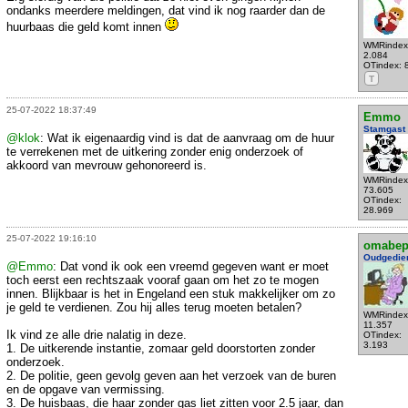
ondanks meerdere meldingen, dat vind ik nog raarder dan de
huurbaas die geld komt innen
WMRindex
2.084
OTindex: 
T
25-07-2022 18:37:49
Emmo
Stamgast
@klok
: Wat ik eigenaardig vind is dat de aanvraag om de huur
te verrekenen met de uitkering zonder enig onderzoek of
akkoord van mevrouw gehonoreerd is.
WMRindex
73.605
OTindex:
28.969
25-07-2022 19:16:10
omabe
Oudgedie
@Emmo
: Dat vond ik ook een vreemd gegeven want er moet
toch eerst een rechtszaak vooraf gaan om het zo te mogen
innen. Blijkbaar is het in Engeland een stuk makkelijker om zo
je geld te verdienen. Zou hij alles terug moeten betalen?
WMRindex
11.357
Ik vind ze alle drie nalatig in deze.
OTindex:
3.193
1. De uitkerende instantie, zomaar geld doorstorten zonder
onderzoek.
2. De politie, geen gevolg geven aan het verzoek van de buren
en de opgave van vermissing.
3. De huisbaas, die haar zonder gas liet zitten voor 2.5 jaar, dan