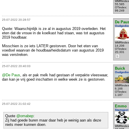
WMRindex
55.585
OTindex:
99.249
25-07-2022 20:28:57
De Pau
Oudgedie
Quote: Waarschijnlijk is ze al in augustus 2019 overleden. Het
eten dat de vrouw in de koelkast had staan, was tot augustus
2019 houdbaar.
WMRindex
Misschien is ze iets LATER gestorven. Door het eten van
14.206
OTindex:
voedsel waarvan de houdbaarheidsdatum van augustus 2019
20.331
was verstreken.
S
25-07-2022 20:40:03
Buick
Oudgedie
@De Paus
, als er pak melk had gestaan of verpakte vleeswaar,
dan kan je vrij goed inschatten in welke week ze is gestorven.
WMRindex
6.166
OTindex:
1.187
25-07-2022 21:02:42
Emmo
Stamgast
Quote
@omabep
:
Zij had goede buren maar daar heb je weinig aan als deze
niets meer kunnen doen.
WMRindex