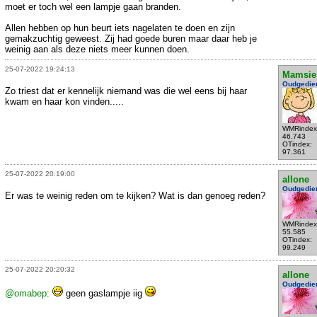
moet er toch wel een lampje gaan branden.
Allen hebben op hun beurt iets nagelaten te doen en zijn
gemakzuchtig geweest. Zij had goede buren maar daar heb je
weinig aan als deze niets meer kunnen doen.
25-07-2022 19:24:13
Mamsie
Oudgedie
Zo triest dat er kennelijk niemand was die wel eens bij haar
kwam en haar kon vinden.....
WMRindex
46.743
OTindex:
97.361
25-07-2022 20:19:00
allone
Oudgedie
Er was te weinig reden om te kijken? Wat is dan genoeg reden?
WMRindex
55.585
OTindex:
99.249
25-07-2022 20:20:32
allone
Oudgedie
@omabep
:
geen gaslampje iig