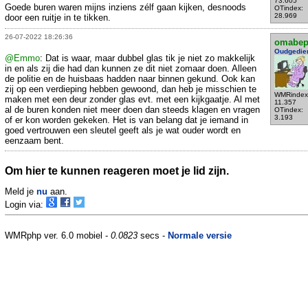
73.605
Goede buren waren mijns inziens zélf gaan kijken, desnoods
OTindex:
28.969
door een ruitje in te tikken.
26-07-2022 18:26:36
omabe
Oudgedie
@Emmo
: Dat is waar, maar dubbel glas tik je niet zo makkelijk
in en als zij die had dan kunnen ze dit niet zomaar doen. Alleen
de politie en de huisbaas hadden naar binnen gekund. Ook kan
zij op een verdieping hebben gewoond, dan heb je misschien te
WMRindex
maken met een deur zonder glas evt. met een kijkgaatje. Al met
11.357
al de buren konden niet meer doen dan steeds klagen en vragen
OTindex:
3.193
of er kon worden gekeken. Het is van belang dat je iemand in
goed vertrouwen een sleutel geeft als je wat ouder wordt en
eenzaam bent.
Om hier te kunnen reageren moet je lid zijn.
Meld je
nu
aan.
Login via:
WMRphp ver. 6.0 mobiel -
0.0823
secs -
Normale versie