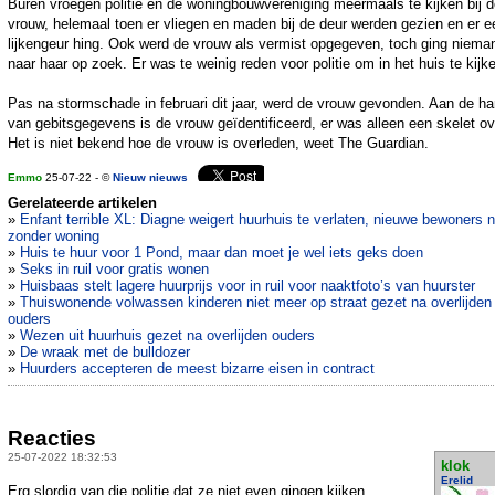
Buren vroegen politie en de woningbouwvereniging meermaals te kijken bij 
vrouw, helemaal toen er vliegen en maden bij de deur werden gezien en er e
lijkengeur hing. Ook werd de vrouw als vermist opgegeven, toch ging niema
naar haar op zoek. Er was te weinig reden voor politie om in het huis te kijk
Pas na stormschade in februari dit jaar, werd de vrouw gevonden. Aan de h
van gebitsgegevens is de vrouw geïdentificeerd, er was alleen een skelet ov
Het is niet bekend hoe de vrouw is overleden, weet The Guardian.
Emmo
25-07-22 - ©
Nieuw nieuws
Gerelateerde artikelen
»
Enfant terrible XL: Diagne weigert huurhuis te verlaten, nieuwe bewoners 
zonder woning
»
Huis te huur voor 1 Pond, maar dan moet je wel iets geks doen
»
Seks in ruil voor gratis wonen
»
Huisbaas stelt lagere huurprijs voor in ruil voor naaktfoto’s van huurster
»
Thuiswonende volwassen kinderen niet meer op straat gezet na overlijden
ouders
»
Wezen uit huurhuis gezet na overlijden ouders
»
De wraak met de bulldozer
»
Huurders accepteren de meest bizarre eisen in contract
Reacties
25-07-2022 18:32:53
klok
Erelid
Erg slordig van die politie dat ze niet even gingen kijken