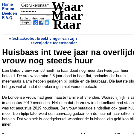
Waar
Home
Forum
Maar
Beelden
F.A.Q.
Login onthouden
Raar
«
Schaakrobot breekt vinger van zijn
zevenjarige tegenstander
Huisbaas int twee jaar na overlij
Man komt niet opdagen voor date,
aangeklaagd voor 10.000 dollar
»
vrouw nog steeds huur
Een Britse vrouw van 58 heeft na haar dood nog meer dan twee jaar huur
betaald. De vrouw lag ruim 2,5 jaar dood in haar flat, ondanks dat buren
meermaals alarm hebben geslagen bij politie en de huurbaas. Die laatste slo
het gas wel af nadat de rekeningen niet werden betaald.
De Londense vrouw had geen naaste familie of vrienden. Waarschijnlijk is ze
in augustus 2019 overleden. Het eten dat de vrouw in de koelkast had staan
was tot augustus 2019 houdbaar. De vrouw betaalde sindsdien ook geen huu
meer. Een tijdje later werd een aanvraag gedaan om de huur uit haar uitkerin
betalen. Dat verzoek is goedgekeurd, waardoor de huisbaas zijn geld kon bli
innen.