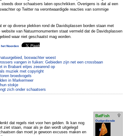
et steeds door schaatsers laten opschrikken. Overigens is dat al een
 boswachter op Twitter na verontwaardigde reacties van sommige
t er op diverse plekken rond de Davidsplassen borden staan met
e website van Natuurmonumenten staat vermeld dat de Davidsplassen
rgebied waar niet geschaatst mag worden.
 het Noorden
 natuurgebied, boswachter woest
rossers vangen in fuiken: Gebieden zijn net een crossbaan
 in Brabant eitjes zeearend op
als muziek met copyright
storen broedvogels
dden in Markermeer
hun stokje
gt zich onder schaatsers
BatFish
Oudgediende
 denkt dat regels niet voor hen gelden. Ik kan nog
t ziet staan, maar als je dan wordt uitgelegd
schaatsen dan moet je gewoon excuses maken en