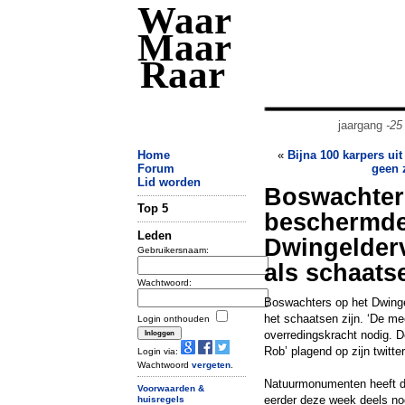
Waar
Maar
Raar
jaargang
-25
Home
«
Bijna 100 karpers uit
Forum
geen 
Lid worden
Boswachter
Top 5
beschermde
Leden
Dwingelder
Gebruikersnaam:
als schaats
Wachtwoord:
Boswachters op het Dwinge
het schaatsen zijn. ‘De me
Login onthouden
overredingskracht nodig. D
Rob’ plagend op zijn twitte
Login via:
Wachtwoord
vergeten
.
Natuurmonumenten heeft d
Voorwaarden &
eerder deze week deels nog
huisregels