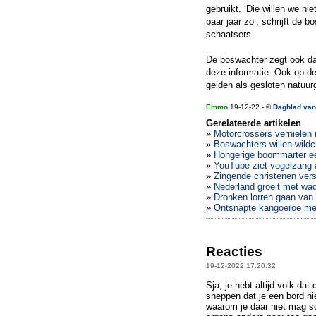
gebruikt. ‘Die willen we ni
paar jaar zo’, schrijft de
schaatsers.
De boswachter zegt ook da
deze informatie. Ook op d
gelden als gesloten natuu
Emmo
19-12-22 - ©
Dagblad van
Gerelateerde artikelen
»
Motorcrossers vernielen
»
Boswachters willen wildc
»
Hongerige boommarter eet
»
YouTube ziet vogelzang 
»
Zingende christenen ver
»
Nederland groeit met wa
»
Dronken lorren gaan van 
»
Ontsnapte kangoeroe men
Reacties
19-12-2022 17:20:32
Sja, je hebt altijd volk dat
sneppen dat je een bord nie
waarom je daar niet mag 