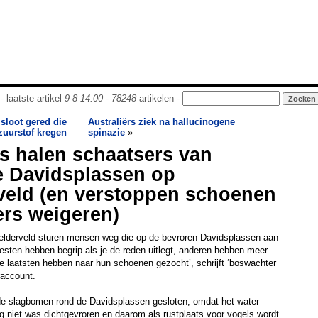
- laatste artikel
9-8 14:00
-
78248
artikelen -
 sloot gered die
Australiërs ziek na hallucinogene
zuurstof kregen
spinazie
»
s halen schaatsers van
 Davidsplassen op
veld (en verstoppen schoenen
ers weigeren)
lderveld sturen mensen weg die op de bevroren Davidsplassen aan
esten hebben begrip als je de reden uitlegt, anderen hebben meer
e laatsten hebben naar hun schoenen gezocht’, schrijft ‘boswachter
raccount.
e slagbomen rond de Davidsplassen gesloten, omdat het water
 niet was dichtgevroren en daarom als rustplaats voor vogels wordt