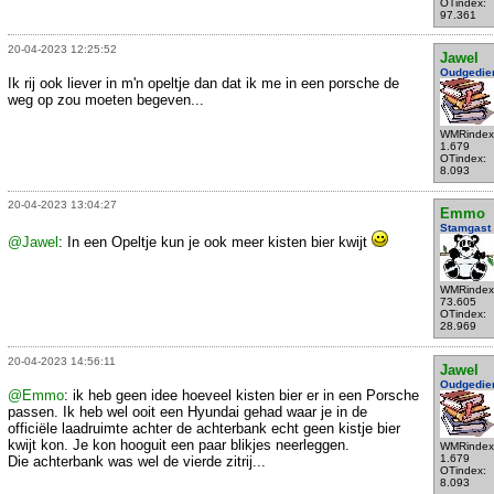
OTindex:
97.361
20-04-2023 12:25:52
Jawel
Oudgedie
Ik rij ook liever in m'n opeltje dan dat ik me in een porsche de
weg op zou moeten begeven...
WMRindex
1.679
OTindex:
8.093
20-04-2023 13:04:27
Emmo
Stamgast
@Jawel
: In een Opeltje kun je ook meer kisten bier kwijt
WMRindex
73.605
OTindex:
28.969
20-04-2023 14:56:11
Jawel
Oudgedie
@Emmo
: ik heb geen idee hoeveel kisten bier er in een Porsche
passen. Ik heb wel ooit een Hyundai gehad waar je in de
officiële laadruimte achter de achterbank echt geen kistje bier
kwijt kon. Je kon hooguit een paar blikjes neerleggen.
WMRindex
1.679
Die achterbank was wel de vierde zitrij...
OTindex:
8.093