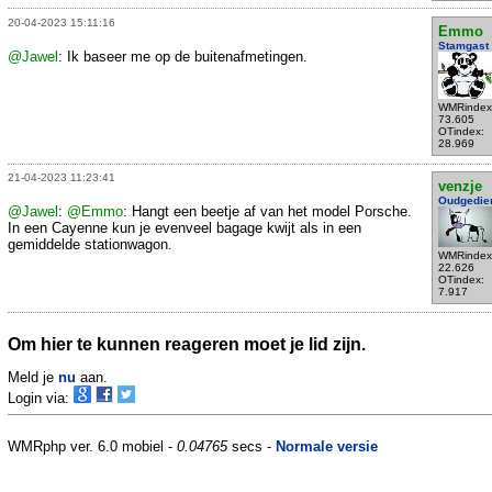
20-04-2023 15:11:16
Emmo
Stamgast
@Jawel
: Ik baseer me op de buitenafmetingen.
WMRindex
73.605
OTindex:
28.969
21-04-2023 11:23:41
venzje
Oudgedie
@Jawel
:
@Emmo
: Hangt een beetje af van het model Porsche.
In een Cayenne kun je evenveel bagage kwijt als in een
gemiddelde stationwagon.
WMRindex
22.626
OTindex:
7.917
Om hier te kunnen reageren moet je lid zijn.
Meld je
nu
aan.
Login via:
WMRphp ver. 6.0 mobiel -
0.04765
secs -
Normale versie