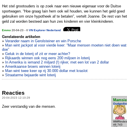
Het stel grootouders is op zoek naar een nieuwe eigenaar voor de Duitse
sportwagen. “Hoe graag Iain hem ook wil houden, we kunnen het geld goed
gebruiken om onze hypotheek af te betalen”, vertelt Joanne. De rest van het
geld zal worden besteed aan hun zes kinderen en vier kleinkinderen.
Emmo
20-04-23 - ©
VN Explorer Nederland
Gerelateerde artikelen
»
Verander naam in Gerolsteiner en win Porsche
»
Man wint jackpot al voor vierde keer: “Maar mensen moeten niet doen wat
doe”
»
Geluk in de loterij of zit er meer achter?
»
Rijkaards winnen ook nog eens 200 miljoen in loterij
»
In Amerika is iemand 2 miljard (!) rijker, met een lot van 2 dollar
»
Amerikaanse broers winnen loterij
»
Man wint twee keer op rij 30.000 dollar met kraslot
»
Straatarme bejaarde wint loterij
Reacties
20-04-2023 12:10:29
Mamsie
Oudgedie
Zeer verstandig van die mensen.
WMRindex
46.743