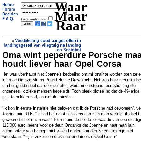
Waar
Home
Forum
Maar
Beelden
F.A.Q.
Login onthouden
Raar
«
Verstekeling dood aangetroffen in
landingsgestel van vliegtuig na landing
op Schiphol
Oma wint peperdure Porsche maa
Mevrouw De Wolf-De Wolff oog in oog
met wolf bij centrum van Doetinchem
»
houdt liever haar Opel Corsa
Het was überhaupt niet Joanne’s bedoeling om miljonair te worden toen ze 
lot in de Omaze Million Pound House Draw kocht. Het was haar meer te do
om het goede doel dat door de loterij wordt ondersteund, een stichting die
ongeneeslijk zieke mensen begeleidt. Toch bleek plotseling dat de 49-jarige
prijs te pakken had, en niet de minste…
“Ik kon in eerste instantie niet geloven dat ik de Porsche had gewonnen”, ver
Joanne aan RTE. “Ik had het eerst niet eens aan mijn man verteld, ik dacht
gewoon dat het onzin was.” Toch stond de bolide ter waarde van een slordig
113.000 euro ineens voor de deur. Ondanks dat Joanne en haar man Iain,
automonteur van beroep, niet willen houden, konden ze een testritje niet
weerstaan. “Hij is zeker een stuk sneller dan onze Opel Corsa.”