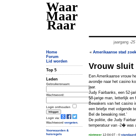
Waar
Maar
Raar
jaargang
-25
Home
«
Amerikaanse stad zoek
Forum
Lid worden
Vrouw sluit
Top 5
Een Amerikaanse vrouw hee
Leden
avondje naar het casino kon
Gebruikersnaam:
jaar.
Judy Fairbanks, een 52-jar
Wachtwoord:
58-jarige man, letterlijk en 
Bewakers van het casino i
Login onthouden
een briefje met volgende te
Bel de bewaking niet.'
Login via:
De politie, die Judy Fairba
Wachtwoord
vergeten
.
temperatuur van -2� was a
Voorwaarden &
huisregels
nietmeer
12-04-07 - ©
standaard