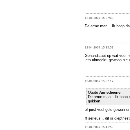
12-04-2007 15:27:40
De arme man... Ik hoop dat
12-04-2007 15:35:51
Gehandicapt op wat voor ma
iets uitmaakt, gewoon nieu
12-04-2007 15:37:17
Quote
Annedieene
:
De arme man... Ik hoop da
gokken
of juist veel geld gewonne
ff serieus... dit is dieptriest
12-04-2007 15:41:52