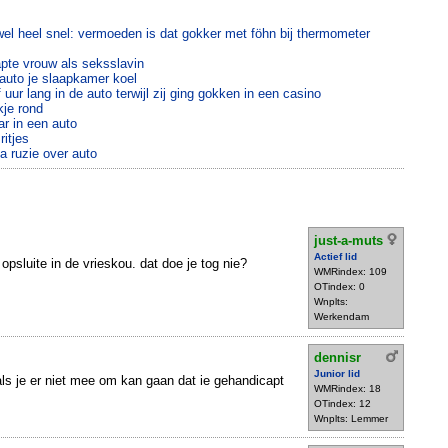
 wel heel snel: vermoeden is dat gokker met föhn bij thermometer
pte vrouw als seksslavin
 auto je slaapkamer koel
 uur lang in de auto terwijl zij ging gokken in een casino
kje rond
ar in een auto
itjes
a ruzie over auto
just-a-muts
Actief lid
psluite in de vrieskou. dat doe je tog nie?
WMRindex: 109
OTindex: 0
Wnplts:
Werkendam
dennisr
Junior lid
ls je er niet mee om kan gaan dat ie gehandicapt
WMRindex: 18
OTindex: 12
Wnplts: Lemmer