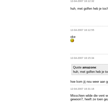
12-04-2007 16:12:32
huh, met golfen heb je toc
12-04-2007 16:12:55
oke
12-04-2007 16:15:34
Quote
amazone
:
huh, met golfen heb je t
hoe kom jij nou weer aan g
12-04-2007 16:31:16
Misschien wilde die vent w
gewoon?, heeft ze toen geze