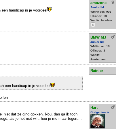
amazone
Senior lid
h een handicap in je voordeel
WMRindex: 903
OTindex: 18
Wnplts: haarlem
S
BMW M3
Junior lid
WMRindex: 18
OTindex: 3
Wnplts:
Amsterdam
Rainier
och een handicap in je voordeel
olfen
Hart
Oudgediende
el niet dat ze ging gokken. Nou, dan ga ik toch
gd, als je het niet wilt, hou je me maar tegen....