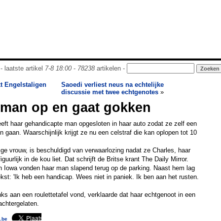
- laatste artikel
7-8 18:00
-
78238
artikelen -
t Engelstaligen
Saoedi verliest neus na echtelijke
discussie met twee echtgenotes
»
 man op en gaat gokken
ft haar gehandicapte man opgesloten in haar auto zodat ze zelf een
 gaan. Waarschijnlijk krijgt ze nu een celstraf die kan oplopen tot 10
ige vrouw, is beschuldigd van verwaarlozing nadat ze Charles, haar
figuurlijk in de kou liet. Dat schrijft de Britse krant The Daily Mirror.
n Iowa vonden haar man slapend terug op de parking. Naast hem lag
kst: 'Ik heb een handicap. Wees niet in paniek. Ik ben aan het rusten.
nks aan een roulettetafel vond, verklaarde dat haar echtgenoot in een
chtergelaten.
.be