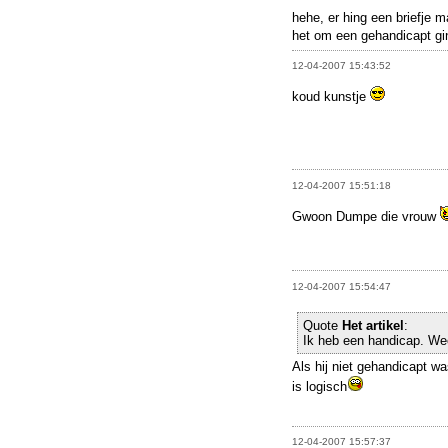
hehe, er hing een briefje 
het om een gehandicapt g
12-04-2007 15:43:52
koud kunstje
12-04-2007 15:51:18
Gwoon Dumpe die vrouw
12-04-2007 15:54:47
Quote
Het artikel
:
Ik heb een handicap. Wee
Als hij niet gehandicapt w
is logisch
12-04-2007 15:57:37