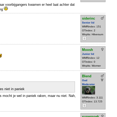
maar voorbijgangers kwamen er heel laat achter dat
ing
siderinc
Senior lid
WMRindex: 151
OTindex: 2
Wnplts: Hilversum
S
Moosh
Junior lid
WMRindex: 12
OTindex: 0
Wnplts: Wormer
Blend
Oud
Moderator
s niet in paniek
as mocht je wel in paniek raken, maar nu niet. Nah,
WMRindex: 3.111
OTindex: 13.725
S
supernoek