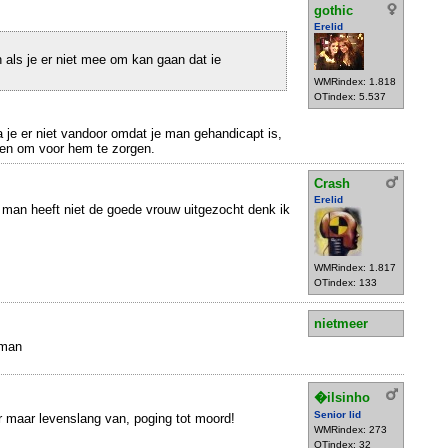
gothic
Erelid
 als je er niet mee om kan gaan dat ie
WMRindex: 1.818
OTindex: 5.537
a je er niet vandoor omdat je man gehandicapt is,
ijven om voor hem te zorgen.
Crash
Erelid
man heeft niet de goede vrouw uitgezocht denk ik
WMRindex: 1.817
OTindex: 133
nietmeer
 man
�ilsinho
Senior lid
r maar levenslang van, poging tot moord!
WMRindex: 273
OTindex: 32