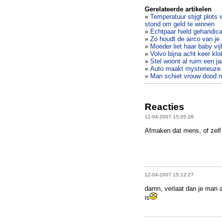
Gerelateerde artikelen
»
Temperatuur stijgt plots
stond om geld te winnen
»
Echtpaar hield gehandica
»
Zo houdt de airco van je
»
Moeder liet haar baby vijf
»
Volvo bijna acht keer klo
»
Stel woont al ruim een ja
»
Auto maakt mysterieuze r
»
Man schiet vrouw dood n
Reacties
12-04-2007 15:05:28
Afmaken dat mens, of zelf o
12-04-2007 15:12:27
damn, verlaat dan je man a
is