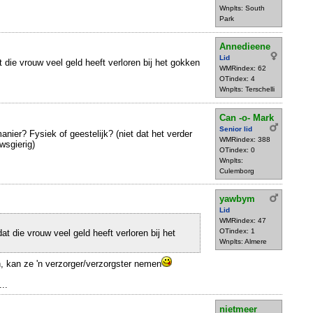
Wnplts: South
Park
Annedieene
Lid
 die vrouw veel geld heeft verloren bij het gokken
WMRindex: 62
OTindex: 4
Wnplts: Terschelli
Can -o- Mark
Senior lid
nier? Fysiek of geestelijk? (niet dat het verder
WMRindex: 388
wsgierig)
OTindex: 0
Wnplts:
Culemborg
yawbym
Lid
WMRindex: 47
OTindex: 1
t die vrouw veel geld heeft verloren bij het
Wnplts: Almere
n, kan ze 'n verzorger/verzorgster nemen
...
nietmeer