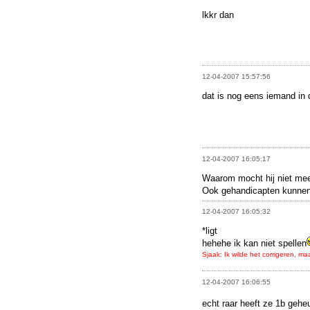
lkkr dan
12-04-2007 15:57:56
dat is nog eens iemand in 
12-04-2007 16:05:17
Waarom mocht hij niet mee
Ook gehandicapten kunne
12-04-2007 16:05:32
*ligt
hehehe ik kan niet spellen
Sjaak: Ik wilde het corrigeren, ma
12-04-2007 16:06:55
echt raar heeft ze 1b geh