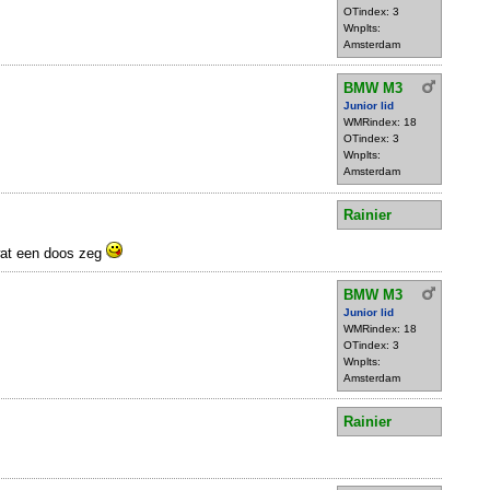
OTindex: 3
Wnplts:
Amsterdam
BMW M3
Junior lid
WMRindex: 18
OTindex: 3
Wnplts:
Amsterdam
Rainier
wat een doos zeg
BMW M3
Junior lid
WMRindex: 18
OTindex: 3
Wnplts:
Amsterdam
Rainier