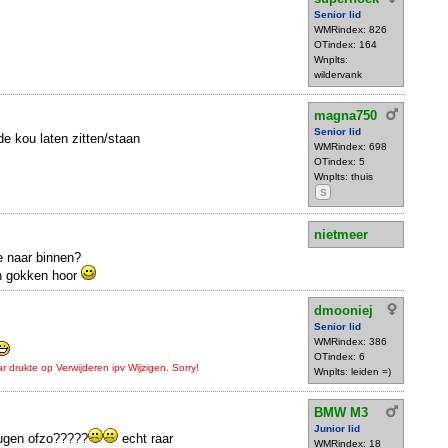
Senior lid
WMRindex: 826
OTindex: 164
Wnplts:
wildervank
magna750
Senior lid
de kou laten zitten/staan
WMRindex: 698
OTindex: 5
Wnplts: thuis
S
nietmeer
 naar binnen?
n gokken hoor
dmooniej
Senior lid
WMRindex: 386
OTindex: 6
ar drukte op Verwijderen ipv Wijzigen. Sorry!
Wnplts: leiden =)
BMW M3
Junior lid
eugen ofzo?????
echt raar
WMRindex: 18