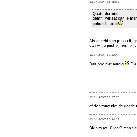
12-04-2007 15:15:36
Quote
dennisr
:
damn, verlaat dan je man
gehandicapt is
Als je echt van je houdt, g
dan wil je juist bij hem bl
12-04-2007 15:15:44
Das ook niet aardig
Die 
12-04-2007 15:17:56
of de vrouw niet de goede
12-04-2007 15:24:31
Die vrouw 10 jaar? maak e