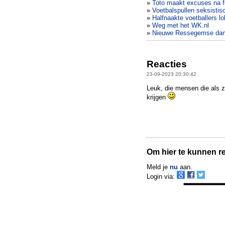
»
Toto maakt excuses na f
»
Voetbalspullen seksistis
»
Halfnaakte voetballers l
»
Weg met het WK.nl
»
Nieuwe Ressegemse dames
Reacties
23-09-2023 20:30:42
Leuk, die mensen die als ze
krijgen
Om hier te kunnen rea
Meld je
nu
aan.
Login via: