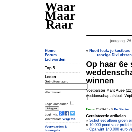
Waar
Maar
Raar
jaargang
-25
Home
«
Nooit leuk: je kostbare 
Forum
ranzige Dixi visse
Lid worden
Op haar 6e 
Top 5
weddenschap
Leden
winnen
Gebruikersnaam:
Voetbalster Marit Auée (21
Wachtwoord:
weddenschap afsloot. Vrij
Login onthouden
Emmo
23-09-23 - ©
De Stentor
Login via:
Gerelateerde artikelen
Wachtwoord
vergeten
.
»
Schot eet alleen groen en
»
10.000 pond voor profde
Voorwaarden &
»
Opa wint 140.000 euro v
huisregels