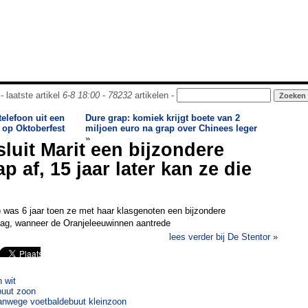
- laatste artikel
6-8 18:00
-
78232
artikelen -
telefoon uit een
Dure grap: komiek krijgt boete van 2
n op Oktoberfest
miljoen euro na grap over Chinees leger
»
sluit Marit een bijzondere
 af, 15 jaar later kan ze die
) was 6 jaar toen ze met haar klasgenoten een bijzondere
dag, wanneer de Oranjeleeuwinnen aantrede
lees verder bij De Stentor »
 wit
buut zoon
anwege voetbaldebuut kleinzoon