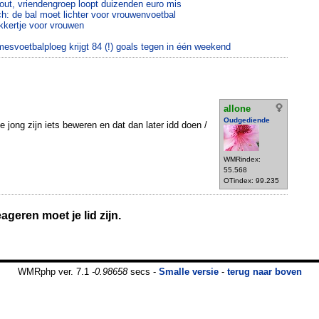
out, vriendengroep loopt duizenden euro mis
ch: de bal moet lichter voor vrouwenvoetbal
okkertje voor vrouwen
voetbalploeg krijgt 84 (!) goals tegen in één weekend
allone
Oudgediende
 jong zijn iets beweren en dat dan later idd doen /
WMRindex:
55.568
OTindex: 99.235
geren moet je lid zijn.
WMRphp ver. 7.1
-0.98658
secs -
Smalle versie
-
terug naar boven