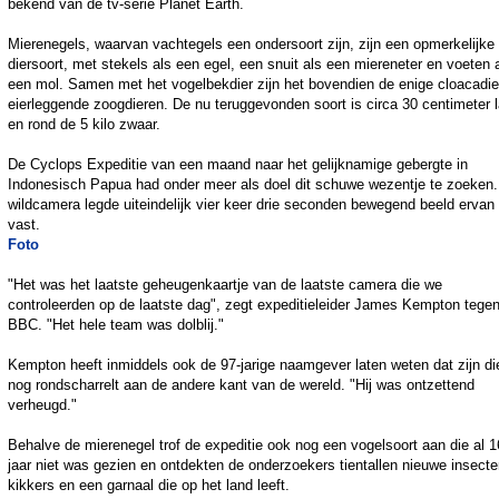
bekend van de tv-serie Planet Earth.
Mierenegels, waarvan vachtegels een ondersoort zijn, zijn een opmerkelijke
diersoort, met stekels als een egel, een snuit als een miereneter en voeten 
een mol. Samen met het vogelbekdier zijn het bovendien de enige cloacadie
eierleggende zoogdieren. De nu teruggevonden soort is circa 30 centimeter 
en rond de 5 kilo zwaar.
De Cyclops Expeditie van een maand naar het gelijknamige gebergte in
Indonesisch Papua had onder meer als doel dit schuwe wezentje te zoeken
wildcamera legde uiteindelijk vier keer drie seconden bewegend beeld ervan
vast.
Foto
"Het was het laatste geheugenkaartje van de laatste camera die we
controleerden op de laatste dag", zegt expeditieleider James Kempton tege
BBC. "Het hele team was dolblij."
Kempton heeft inmiddels ook de 97-jarige naamgever laten weten dat zijn die
nog rondscharrelt aan de andere kant van de wereld. "Hij was ontzettend
verheugd."
Behalve de mierenegel trof de expeditie ook nog een vogelsoort aan die al 1
jaar niet was gezien en ontdekten de onderzoekers tientallen nieuwe insecte
kikkers en een garnaal die op het land leeft.