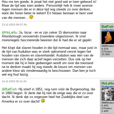
Hou me ten goede, ik praat het niet goed wat er toen gebeurd is!
Maar de tijd was toen anders. Persoonlijk heb ik meer aversie
tegen mensen die er in déze tijd nog steeds zo over denken,
want die horen beter te weten! En helaas bestaan er best veel
van die mensen....
13-11-2023 09:37:34
BatFish
Oudgedie
@HoLaHu
: Ja, bizar - en er zijn zeker 15 diersoorten naar
Attenborough vernoemdn (meerdere uitgestorven. Ik vind
mierenegels fascinerende beesten dut ik had die er uit gepikt.
WMRindex
Het klopt dat slaven houden in die tijd normaal was, maar juist in
8.526
de tijd van Audubon was er sterk opkomend verzet tegen het
OTindex:
25.965
houden van slaven en slavenhandel. Audubon was één van de
mensen die zich daar actief tegen verzetten. Dus ook op het
moment dat hij in feite gedwongen wordt om over die toestand
na te denken maakt hij nog steeds de keuze om mensen van
andere kleur als minderwaardig te beschouwen. Dan ben je toch
wel erg fout bezig.
14-11-2023 00:11:43
HoLaHu
Oudgedie
@BatFish
: Hij stierf in 1851, nog ruim vóór de Burgeroorlog, die
in 1860 begon. Ik denk dat hij niet de enige was die er zo over
dacht. Ik denk dat zo ongeveer heel het Zuidelijke deel van
Amerika er zo over dacht!
WMRindex
6.400
OTindex:
2.485