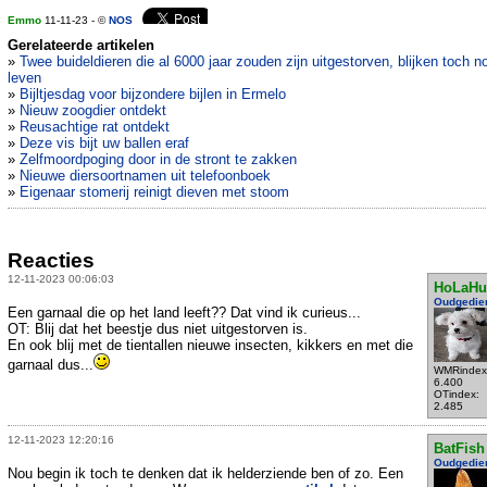
Emmo
11-11-23 - ©
NOS
Gerelateerde artikelen
»
Twee buideldieren die al 6000 jaar zouden zijn uitgestorven, blijken toch n
leven
»
Bijltjesdag voor bijzondere bijlen in Ermelo
»
Nieuw zoogdier ontdekt
»
Reusachtige rat ontdekt
»
Deze vis bijt uw ballen eraf
»
Zelfmoordpoging door in de stront te zakken
»
Nieuwe diersoortnamen uit telefoonboek
»
Eigenaar stomerij reinigt dieven met stoom
Reacties
12-11-2023 00:06:03
HoLaHu
Oudgedie
Een garnaal die op het land leeft?? Dat vind ik curieus...
OT: Blij dat het beestje dus niet uitgestorven is.
En ook blij met de tientallen nieuwe insecten, kikkers en met die
garnaal dus...
WMRindex
6.400
OTindex:
2.485
12-11-2023 12:20:16
BatFish
Oudgedie
Nou begin ik toch te denken dat ik helderziende ben of zo. Een