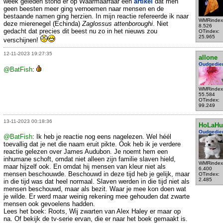
week geleden stond er op Waarmaarraar een
artikel
dat men
geen beesten meer ging vernoemen naar mensen en de
bestaande namen ging herzien. In mijn reactie refereerde ik naar
WMRindex
deze mierenegel (Echinda)
Zaglossus attenboroughi
. Niet
8.526
gedacht dat precies dit beest nu zo in het nieuws zou
OTindex:
25.965
verschijnen!
12-11-2023 19:27:35
allone
Oudgedie
@BatFish
:
WMRindex
55.584
OTindex:
99.249
13-11-2023 00:18:36
HoLaHu
Oudgedie
@BatFish
: Ik heb je reactie nog eens nagelezen. Wel héél
toevallig dat je net die naam eruit pikte. Ook heb ik je verdere
reactie gelezen over James Audubon. Je noemt hem een
inhumane schoft, omdat niet alleen zijn familie slaven hield,
WMRindex
maar hijzelf ook. En omdat hij mensen van kleur niet als
6.400
mensen beschouwde. Beschouwd in deze tijd heb je gelijk, maar
OTindex:
2.485
in die tijd was dat heel normaal. Slaven werden in die tijd niet als
mensen beschouwd, maar als bezit. Waar je mee kon doen wat
je wilde. Er werd maar weinig rekening mee gehouden dat zwarte
mensen ook gevoelens hadden.
Lees het boek: Roots, Wij zwarten van Alex Haley er maar op
na. Of bekijk de tv-serie ervan, die er naar het boek gemaakt is.