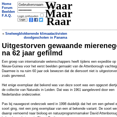
Waar
Home
Forum
Maar
Beelden
F.A.Q.
Login onthouden
Raar
«
Snelwegblokkerende klimaatactivisten
doodgeschoten in Panama
Uitgestorven gewaande miereneg
Dokter krijgt geen kop thee, stopt
halverwege operatie met werken
»
na 62 jaar gefilmd
Een groep van internationale wetenschappers heeft tijdens een expeditie op
Nieuw-Guinea voor het eerst beelden gemaakt van de Attenborough vachteg
Daarmee is na ruim 60 jaar ook bewezen dat de diersoort niet is uitgestorve
zoals gevreesd.
Het enige exemplaar dat bekend was van deze soort was een opgezet diertje
de collectie van Naturalis in Leiden. Dat was in 1961 aangeleverd door een
Nederlandse onderzoeker.
Pas bij nauwgezet onderzoek werd in 1998 duidelijk dat het om een geheel 
soort ging, niet een jong exemplaar van een al bekende variant. De soort we
daarop vernoemd naar bioloog en natuurprogrammamaker David Attenborou