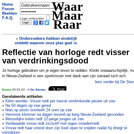
Waar
Home
Forum
Maar
Beelden
F.A.Q.
Login onthouden
Raar
«
Onderzoekers hebben eindelijk
ontdekt waarom onze plas geel is
Reflectie van horloge redt visser
Evelien (74) vergat vestje te betalen bij
kringloopwinkel: ‘181 euro boete, zijn
van verdrinkingsdood
ze nou helemaal besodemieterd?’
»
Je horloge gebruiken om je eigen leven te redden. Klinkt onwaarschijnlijk, m
in Nieuw-Zeeland is een sportvisser met dank aan zijn sieraad toch ech
lees verder bij De Sten
Emmo
05-01-24 - ©
De Stentor
Gerelateerde artikelen
»
Klein wonder: Visser redt per toeval verdrinkende peuter uit zee
»
Na 50 dagen op zee gered
»
Man op jetski overleeft 24 uren op zee
»
Vermiste klimmer na dagen levend op berg Nieuw-Zeeland gevonden
»
Menselijke keten redt 12-jarige jongen uit zee
»
Verdwaalde vrouw redt zichzelf met eigen moedermelk
»
Vrouw redt haar vriend door zijn keel open te snijden nadat hij dreigt te
verstikken