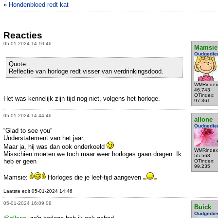
»
Hondenbloed redt kat
Reacties
05-01-2024 14:10:46
Mamsie
Oudgedie
Quote:
Reflectie van horloge redt visser van verdrinkingsdood.
WMRindex
46.743
OTindex:
Het was kennelijk zijn tijd nog niet, volgens het horloge.
97.361
05-01-2024 14:44:46
allone
Oudgedie
“Glad to see you”
Understatement van het jaar.
Maar ja, hij was dan ook onderkoeld
WMRindex
Misschien moeten we toch maar weer horloges gaan dragen. Ik
55.568
heb er geen
OTindex:
99.235
Mamsie:
Horloges die je leef-tijd aangeven
Laatste edit 05-01-2024 14:46
05-01-2024 16:09:08
Buick
Oudgedie