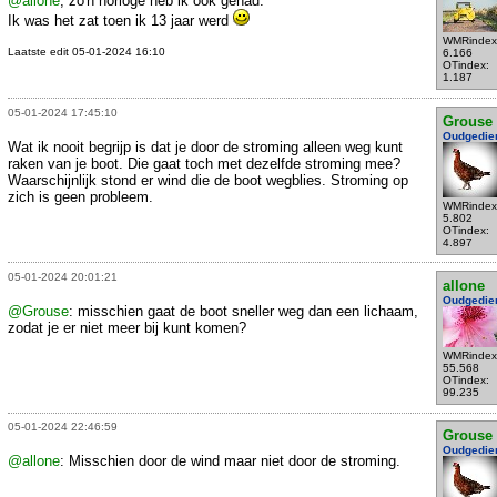
@allone
, zo'n horloge heb ik ook gehad.
Ik was het zat toen ik 13 jaar werd
WMRindex
Laatste edit 05-01-2024 16:10
6.166
OTindex:
1.187
05-01-2024 17:45:10
Grouse
Oudgedie
Wat ik nooit begrijp is dat je door de stroming alleen weg kunt
raken van je boot. Die gaat toch met dezelfde stroming mee?
Waarschijnlijk stond er wind die de boot wegblies. Stroming op
zich is geen probleem.
WMRindex
5.802
OTindex:
4.897
05-01-2024 20:01:21
allone
Oudgedie
@Grouse
: misschien gaat de boot sneller weg dan een lichaam,
zodat je er niet meer bij kunt komen?
WMRindex
55.568
OTindex:
99.235
05-01-2024 22:46:59
Grouse
Oudgedie
@allone
: Misschien door de wind maar niet door de stroming.