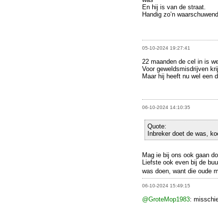
En hij is van de straat.
Handig zo’n waarschuwend
05-10-2024 19:27:41
22 maanden de cel in is we
Voor geweldsmisdrijven krij
Maar hij heeft nu wel een 
06-10-2024 14:10:35
Quote:
Inbreker doet de was, koo
Mag ie bij ons ook gaan d
Liefste ook even bij de bu
was doen, want die oude m
06-10-2024 15:49:15
@GroteMop1983
: misschi