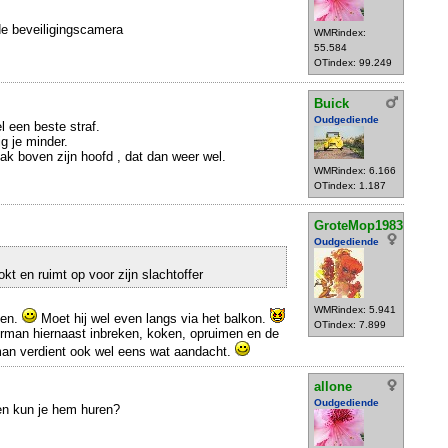
e beveiligingscamera
WMRindex:
55.584
OTindex: 99.249
Buick
Oudgediende
l een beste straf.
g je minder.
dak boven zijn hoofd , dat dan weer wel.
WMRindex: 6.166
OTindex: 1.187
GroteMop1983
Oudgediende
kt en ruimt op voor zijn slachtoffer
WMRindex: 5.941
oen.
Moet hij wel even langs via het balkon.
OTindex: 7.899
urman hiernaast inbreken, koken, opruimen en de
an verdient ook wel eens wat aandacht.
allone
Oudgediende
en kun je hem huren?