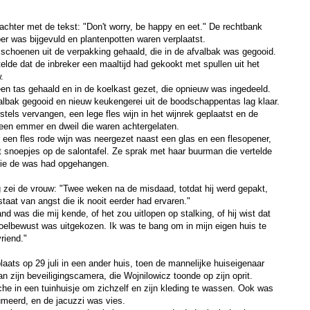
e achter met de tekst: "Don't worry, be happy en eet." De rechtbank
er was bijgevuld en plantenpotten waren verplaatst.
 schoenen uit de verpakking gehaald, die in de afvalbak was gegooid.
elde dat de inbreker een maaltijd had gekookt met spullen uit het
.
en tas gehaald en in de koelkast gezet, die opnieuw was ingedeeld.
albak gegooid en nieuw keukengerei uit de boodschappentas lag klaar.
els vervangen, een lege fles wijn in het wijnrek geplaatst en de
en emmer en dweil die waren achtergelaten.
 een fles rode wijn was neergezet naast een glas en een flesopener,
 snoepjes op de salontafel. Ze sprak met haar buurman die vertelde
die de was had opgehangen.
ng zei de vrouw: "Twee weken na de misdaad, totdat hij werd gepakt,
staat van angst die ik nooit eerder had ervaren."
nd was die mij kende, of het zou uitlopen op stalking, of hij wist dat
doelbewust was uitgekozen. Ik was te bang om in mijn eigen huis te
vriend."
aats op 29 juli in een ander huis, toen de mannelijke huiseigenaar
 zijn beveiligingscamera, die Wojnilowicz toonde op zijn oprit.
he in een tuinhuisje om zichzelf en zijn kleding te wassen. Ook was
umeerd, en de jacuzzi was vies.