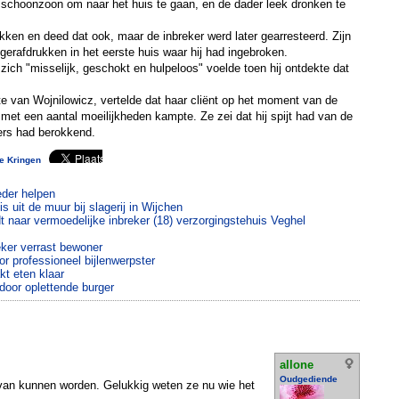
 schoonzoon om naar het huis te gaan, en de dader leek dronken te
ekken en deed dat ook, maar de inbreker werd later gearresteerd. Zijn
rafdrukken in het eerste huis waar hij had ingebroken.
 zich "misselijk, geschokt en hulpeloos" voelde toen hij ontdekte dat
e van Wojnilowicz, vertelde dat haar cliënt op het moment van de
met een aantal moeilijkheden kampte. Ze zei dat hij spijt had van de
fers had berokkend.
te Kringen
der helpen
s uit de muur bij slagerij in Wijchen
dt naar vermoedelijke inbreker (18) verzorgingstehuis Veghel
eker verrast bewoner
r professioneel bijlenwerpster
t eten klaar
 door oplettende burger
allone
Oudgediende
 van kunnen worden. Gelukkig weten ze nu wie het