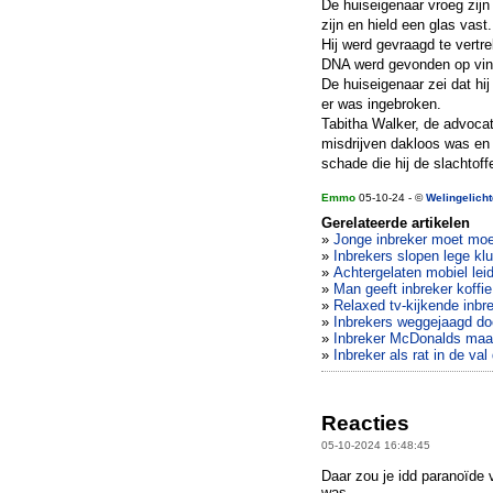
De huiseigenaar vroeg zijn
zijn en hield een glas vast.
Hij werd gevraagd te vertr
DNA werd gevonden op vinge
De huiseigenaar zei dat hij
er was ingebroken.
Tabitha Walker, de advocat
misdrijven dakloos was en 
schade die hij de slachtof
Emmo
05-10-24 - ©
Welingelich
Gerelateerde artikelen
»
Jonge inbreker moet moe
»
Inbrekers slopen lege klui
»
Achtergelaten mobiel lei
»
Man geeft inbreker koffie
»
Relaxed tv-kijkende inbr
»
Inbrekers weggejaagd doo
»
Inbreker McDonalds maak
»
Inbreker als rat in de val
Reacties
05-10-2024 16:48:45
Daar zou je idd paranoïde
was