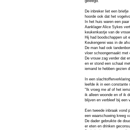
geleegd.
De inbreker liet een briefj
hoorde ook dat het vogelvo
In het huis waren een paar
Aanklager Alice Sykes vert
keukenkastje van de vrouw
Hij had boodschappen uit e
Keukengerei was in de afv
De man had ook tandenborst
vloer schoongemaakt met e
De vrouw zag verder dat er
en er stond een schaal met
iemand te hebben gezien 
In een slachtofferverklari
leefde ik in een constante 
"Ik vroeg me af of het iema
ik alleen woonde en of ik 
blijven en verbleef bij een 
Een tweede inbraak vond pl
een waarschuwing kreeg van
De dader gebruikte de douc
er eten en drinken gecons