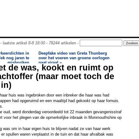
- laatste artikel
8-8 18:00
-
78244
artikelen -
keerslichten in
Deepfake video van Greta Thunberg
lek nog jaren te
over het voeren van groene oorlogen
misbruiken
gaat viraal
»
et de was, kookt en ruimt op
lachtoffer (maar moet toch de
in)
haar huis was ingebroken door een inbreker die haar was had
ppen had opgeruimd en een maaltijd had gekookt op haar fornuis.
s.
ar oud, werd donderdag veroordeeld tot 22 maanden gevangenisstraf
rt voor het plegen van de opmerkelijke inbraak in Monmouthshire op
g was om in haar eigen huis te blijven nadat ze van haar werk
er spullen waren verplaatst in de tuin en dat haar afvalbak was