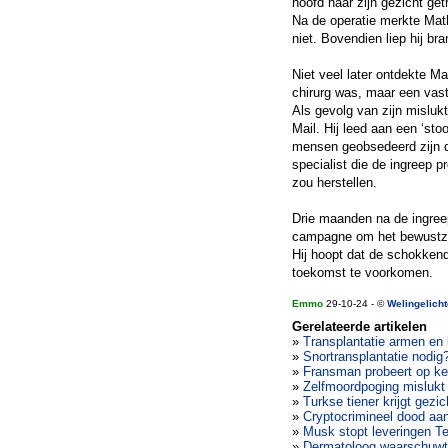
hoofd naar zijn gezicht get
Na de operatie merkte Math
niet. Bovendien liep hij b
Niet veel later ontdekte M
chirurg was, maar een vast
Als gevolg van zijn mislukt
Mail. Hij leed aan een ‘st
mensen geobsedeerd zijn d
specialist die de ingreep p
zou herstellen.
Drie maanden na de ingreep 
campagne om het bewustzij
Hij hoopt dat de schokkend
toekomst te voorkomen.
Emmo
29-10-24 - ©
Welingelich
Gerelateerde artikelen
»
Transplantatie armen en
»
Snortransplantatie nodig
»
Fransman probeert op ker
»
Zelfmoordpoging mislukt 
»
Turkse tiener krijgt gezic
»
Cryptocrimineel dood aang
»
Musk stopt leveringen Te
»
Dermatoloog waarschuwt v