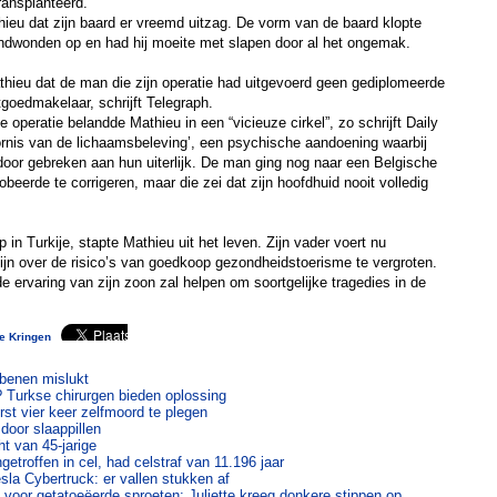
ransplanteerd.
ieu dat zijn baard er vreemd uitzag. De vorm van de baard klopte
randwonden op en had hij moeite met slapen door al het ongemak.
athieu dat de man die zijn operatie had uitgevoerd geen gediplomeerde
goedmakelaar, schrijft Telegraph.
e operatie belandde Mathieu in een “vicieuze cirkel”, zo schrijft Daily
oornis van de lichaamsbeleving’, een psychische aandoening waarbij
oor gebreken aan hun uiterlijk. De man ging nog naar een Belgische
robeerde te corrigeren, maar die zei dat zijn hoofdhuid nooit volledig
in Turkije, stapte Mathieu uit het leven. Zijn vader voert nu
n over de risico’s van goedkoop gezondheidstoerisme te vergroten.
e ervaring van zijn zoon zal helpen om soortgelijke tragedies in de
te Kringen
 benen mislukt
? Turkse chirurgen bieden oplossing
st vier keer zelfmoord te plegen
door slaappillen
ht van 45-jarige
etroffen in cel, had celstraf van 11.196 jaar
sla Cybertruck: er vallen stukken af
oor getatoeëerde sproeten: Juliette kreeg donkere stippen op