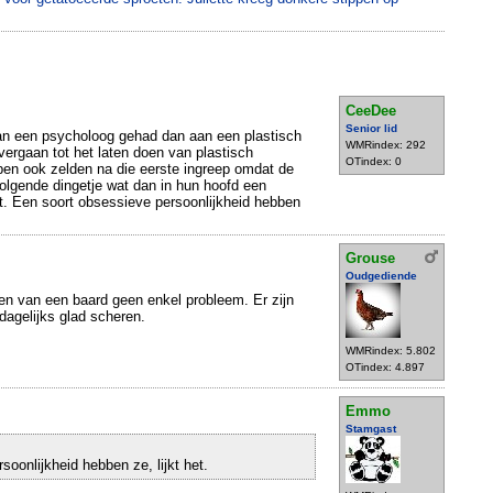
CeeDee
Senior lid
aan een psycholoog gehad dan aan een plastisch
WMRindex: 292
vergaan tot het laten doen van plastisch
OTindex: 0
pen ook zelden na die eerste ingreep omdat de
volgende dingetje wat dan in hun hoofd een
t. Een soort obsessieve persoonlijkheid hebben
Grouse
Oudgediende
en van een baard geen enkel probleem. Er zijn
dagelijks glad scheren.
WMRindex: 5.802
OTindex: 4.897
Emmo
Stamgast
oonlijkheid hebben ze, lijkt het.