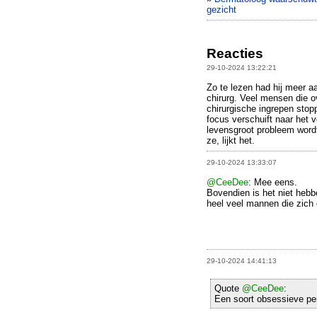
gezicht
Reacties
29-10-2024 13:22:21
Zo te lezen had hij meer 
chirurg. Veel mensen die o
chirurgische ingrepen stop
focus verschuift naar het 
levensgroot probleem word
ze, lijkt het.
29-10-2024 13:33:07
@CeeDee
: Mee eens.
Bovendien is het niet hebb
heel veel mannen die zich 
29-10-2024 14:41:13
Quote
@CeeDee
:
Een soort obsessieve pers