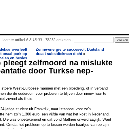
- laatste artikel
6-8 18:00
-
78232
artikelen -
elaar overleeft
Zonne-energie te succesvol: Duitsland
tionaal park op
draait subsidiekraan dicht
»
oelen en besjes
) pleegt zelfmoord na mislukte
antatie door Turkse nep-
al: stoere West-Europese mannen met een bloederig, of in verband
nen die de ouderdom voor proberen te blijven door nieuw haar te
iet zoveel als thuis.
24-jarige student uit Frankrijk, naar Istanboel voor zo'n
tte hem zo’n 1.300 euro, een vijfde van wat het kost in Nederland.
d. Die was onbetekenend en dat vond Mathieu onverdraaglijk. Want
rd. Omdat het probleem op te lossen werden haartjes van op zijn