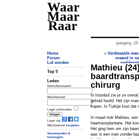
Waar
Maar
Raar
jaargang
-25
Home
«
Verdwaalde wand
Forum
maand in na
Lid worden
paddenst
Mathieu (24
Top 5
baardtransp
Leden
chirurg
Gebruikersnaam:
In Istanbul zie je ze over
Wachtwoord:
gehuld hoofd. Het zijn man
kopen. In Turkije kost dat n
Login onthouden
In maart trok Mathieu, een 
Login via:
haartransplantatie. Het kos
Wachtwoord
vergeten
.
Het ging hem om zijn baar
Voorwaarden &
was is een man zonder baa
huisregels