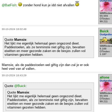
Oudgedie
@BatFish
:
zonder hond kun je idd niet afvallen
WMRindex
55.555
OTindex:
99.211
30-10-2024 18:02:48
Buick
Oudgedie
Quote
Mamsie
:
Het lijkt me eigenlijk helemaal geen ongezond dieet.
WMRindex
Paddestoelen, als ze tenminste niet giftig zijn, bevatten
6.166
eiwitten en meer gezonde zaken en de besjes zullen vol
OTindex:
vitaminen gezeten hebben.
1.187
Mamsie, als de paddestoelen wel giftig zijn dan zal je er ook
heel veel van af vallen..
30-10-2024 18:43:29
allone
Oudgedie
Quote
@Buick
:
Quote
Mamsie
:
WMRindex
Het lijkt me eigenlijk helemaal geen ongezond dieet.
55.555
OTindex:
Paddestoelen, als ze tenminste niet giftig zijn, bevatten
99.211
eiwitten en meer gezonde zaken en de besjes zullen vol
vitaminen gezeten hebben.