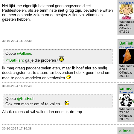
Oudgedie
Het lijkt me eigenlijk helemaal geen ongezond dieet.
Paddestoelen, als ze tenminste niet giftig zijn, bevatten eiwitten
en meer gezonde zaken en de besjes zullen vol vitaminen
gezeten hebben.
WMRindex
46.743
OTindex:
97.361
30-10-2024 16:00:30
BatFish
Oudgedie
Quote
@allone
:
@BatFish
: ga je die proberen?
WMRindex
Ik mag graag paddenstoelen eten, maar ik hoef niet zo nodig
8.521
doodsangsten uit te staan. En bovendien heb ik geen hond om
OTindex:
25.942
mee te gaan wandelen en verdwalen
30-10-2024 16:19:43
Emmo
Stamgast
Quote
@BatFish
:
Ook een manier om af te vallen....
WMRindex
Als ik ergens af wil vallen dan neem ik de trap.
73.570
OTindex:
28.969
30-10-2024 17:39:38
allone