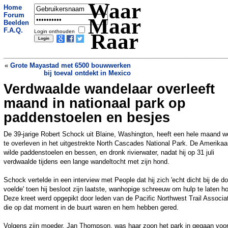
Waar
Home
Forum
Maar
Beelden
F.A.Q.
Login onthouden
Raar
«
Grote Mayastad met 6500 bouwwerken
bij toeval ontdekt in Mexico
Verdwaalde wandelaar overleeft
Mathieu (24) pleegt zelfmoord na
mislukte baardtranspantatie door Turkse
maand in nationaal park op
nep-chirurg
»
paddenstoelen en besjes
De 39-jarige Robert Schock uit Blaine, Washington, heeft een hele maand w
te overleven in het uitgestrekte North Cascades National Park. De Amerikaa
wilde paddenstoelen en bessen, en dronk rivierwater, nadat hij op 31 juli
verdwaalde tijdens een lange wandeltocht met zijn hond.
Schock vertelde in een interview met People dat hij zich 'echt dicht bij de d
voelde' toen hij besloot zijn laatste, wanhopige schreeuw om hulp te laten h
Deze kreet werd opgepikt door leden van de Pacific Northwest Trail Associat
die op dat moment in de buurt waren en hem hebben gered.
Volgens zijn moeder, Jan Thompson, was haar zoon het park in gegaan voo