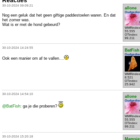
Reacties
30-10-2024 09:09:21
allone
Oudgedie
Nog een geluk dat het geen giftige paddestoelen waren. En dat
het zomer was.
Wat is er met de hond gebeurd?
WMRindex
55.555
OTindex:
99.211
30-10-2024 14:24:55
BatFish
Oudgedie
Ook een manier om af te vallen....
WMRindex
8.521
OTindex:
25.942
30-10-2024 14:54:10
allone
Oudgedie
@BatFish
: ga je die proberen?
WMRindex
55.555
OTindex:
99.211
30-10-2024 15:20:18
Mamsie