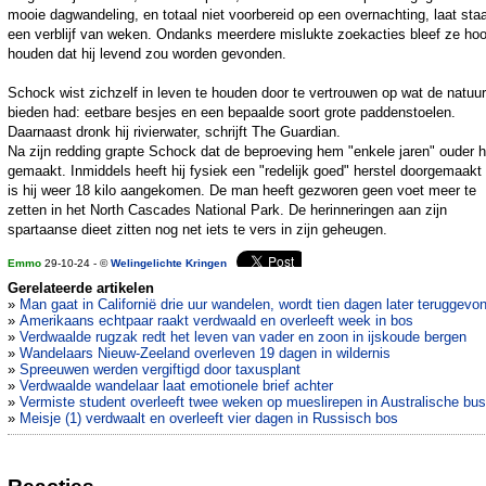
mooie dagwandeling, en totaal niet voorbereid op een overnachting, laat sta
een verblijf van weken. Ondanks meerdere mislukte zoekacties bleef ze ho
houden dat hij levend zou worden gevonden.
Schock wist zichzelf in leven te houden door te vertrouwen op wat de natuur
bieden had: eetbare besjes en een bepaalde soort grote paddenstoelen.
Daarnaast dronk hij rivierwater, schrijft The Guardian.
Na zijn redding grapte Schock dat de beproeving hem "enkele jaren" ouder h
gemaakt. Inmiddels heeft hij fysiek een "redelijk goed" herstel doorgemaakt
is hij weer 18 kilo aangekomen. De man heeft gezworen geen voet meer te
zetten in het North Cascades National Park. De herinneringen aan zijn
spartaanse dieet zitten nog net iets te vers in zijn geheugen.
Emmo
29-10-24 - ©
Welingelichte Kringen
Gerelateerde artikelen
»
Man gaat in Californië drie uur wandelen, wordt tien dagen later teruggevo
»
Amerikaans echtpaar raakt verdwaald en overleeft week in bos
»
Verdwaalde rugzak redt het leven van vader en zoon in ijskoude bergen
»
Wandelaars Nieuw-Zeeland overleven 19 dagen in wildernis
»
Spreeuwen werden vergiftigd door taxusplant
»
Verdwaalde wandelaar laat emotionele brief achter
»
Vermiste student overleeft twee weken op mueslirepen in Australische bu
»
Meisje (1) verdwaalt en overleeft vier dagen in Russisch bos