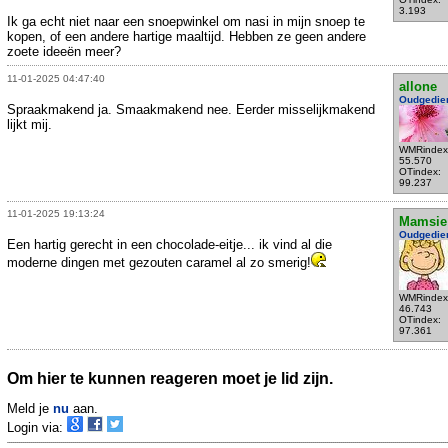
3.193
Ik ga echt niet naar een snoepwinkel om nasi in mijn snoep te
kopen, of een andere hartige maaltijd. Hebben ze geen andere
zoete ideeën meer?
11-01-2025 04:47:40
allone
Oudgedie
Spraakmakend ja. Smaakmakend nee. Eerder misselijkmakend
lijkt mij.
WMRindex
55.570
OTindex:
99.237
11-01-2025 19:13:24
Mamsie
Oudgedie
Een hartig gerecht in een chocolade-eitje... ik vind al die
moderne dingen met gezouten caramel al zo smerig!
WMRindex
46.743
OTindex:
97.361
Om hier te kunnen reageren moet je lid zijn.
Meld je
nu
aan.
Login via: