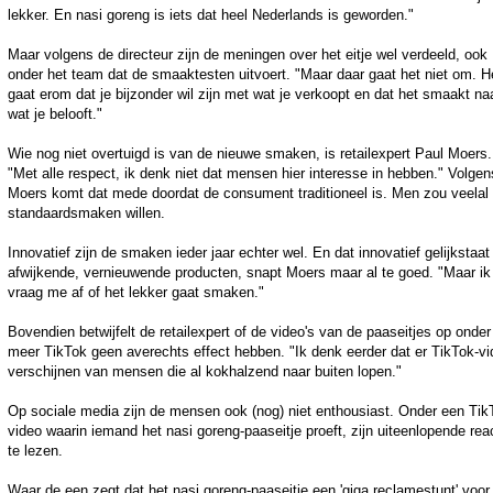
lekker. En nasi goreng is iets dat heel Nederlands is geworden."
Maar volgens de directeur zijn de meningen over het eitje wel verdeeld, ook
onder het team dat de smaaktesten uitvoert. "Maar daar gaat het niet om. H
gaat erom dat je bijzonder wil zijn met wat je verkoopt en dat het smaakt na
wat je belooft."
Wie nog niet overtuigd is van de nieuwe smaken, is retailexpert Paul Moers.
"Met alle respect, ik denk niet dat mensen hier interesse in hebben." Volgen
Moers komt dat mede doordat de consument traditioneel is. Men zou veelal
standaardsmaken willen.
Innovatief zijn de smaken ieder jaar echter wel. En dat innovatief gelijkstaat
afwijkende, vernieuwende producten, snapt Moers maar al te goed. "Maar ik
vraag me af of het lekker gaat smaken."
Bovendien betwijfelt de retailexpert of de video's van de paaseitjes op onder
meer TikTok geen averechts effect hebben. "Ik denk eerder dat er TikTok-vi
verschijnen van mensen die al kokhalzend naar buiten lopen."
Op sociale media zijn de mensen ook (nog) niet enthousiast. Onder een Tik
video waarin iemand het nasi goreng-paaseitje proeft, zijn uiteenlopende rea
te lezen.
Waar de een zegt dat het nasi goreng-paaseitje een 'giga reclamestunt' voor