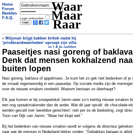
Waar
Home
Forum
Maar
Beelden
F.A.Q.
Login onthouden
Raar
«
Miljonair krijgt bakken kritiek nadat hij
’privébrandweerlieden’ oproept zijn villa
in LA te redden
Paaseitjes nasi goreng of baklava
Gemalen kerstbomen voor koeien
»
Denk dat mensen kokhalzend naa
buiten lopen
Nasi goreng, baklava of appelmoes. Je kunt het zo gek niet bedenken of je 
de smaak tegenwoordig in een paaseitje. Op sociale media zijn de meninge
over de nieuwe smaken verdeeld. Waarom bestaan ze überhaupt?
Elk jaar komen er bij snoepwinkel Jamin weer zo’n twintig nieuwe smaken bi
een nog spraakmakender dan de ander. Wat dit jaar opvalt: de chocolade-eit
worden gevuld met 'wereldse gerechten', niet per se de bedoeling, zegt direc
Toon van Dijk van Jamin. "Maar het klopt wel."
Bij het bedenken van nieuwe smaken wordt er volgens de directeur gekeken
naar wat de mensen in Nederland lekker vinden. "Gebakken banaan is altijd