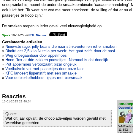
snoepwinkel is, noemt de ander de smaakcombinatie 'cacaomishandeling'. 
ook luidt het: "Ik weet niet wat me meer shockeert: de vulling of dat er nu al
paaseitjes te koop zijn."
De smaken roepen in ieder geval veel nieuwsgierigheid op.
Sjaak
10-01-25 - ©
RTL Nieuws
Gerelateerde artikelen
»
Nieuwste rage: jelly beans die naar stinkvoeten en rot ei smaken
»
Dimitri eet 2,5 kilo Nutella per week: Het gaat zelfs door de nasi
»
Weg onbegaanbaar door appelmoes
»
Hond Rox at drie zakken paaseitjes: Normaal is dat dodelijk
»
Pot appelmoes veroorzaakt bizar ongeluk
»
Voetbalveld vol met paaseitjes door boze fans
»
KFC lanceert lippenstift met een smaakje
»
Voor de bierliefhebbers: ijsjes met biersmaak
Reacties
10-01-2025 21:40:04
omabe
Oudgedie
Quote:
Wat dit jaar opvalt: de chocolade-eitjes worden gevuld met
'wereldse gerechten
WMRindex
11.352
OTindex: