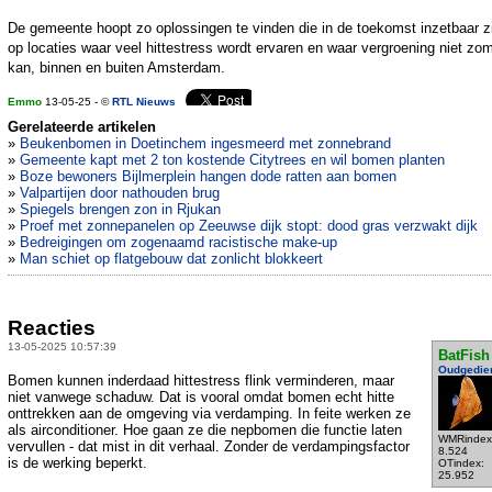
De gemeente hoopt zo oplossingen te vinden die in de toekomst inzetbaar z
op locaties waar veel hittestress wordt ervaren en waar vergroening niet zo
kan, binnen en buiten Amsterdam.
Emmo
13-05-25 - ©
RTL Nieuws
Gerelateerde artikelen
»
Beukenbomen in Doetinchem ingesmeerd met zonnebrand
»
Gemeente kapt met 2 ton kostende Citytrees en wil bomen planten
»
Boze bewoners Bijlmerplein hangen dode ratten aan bomen
»
Valpartijen door nathouden brug
»
Spiegels brengen zon in Rjukan
»
Proef met zonnepanelen op Zeeuwse dijk stopt: dood gras verzwakt dijk
»
Bedreigingen om zogenaamd racistische make-up
»
Man schiet op flatgebouw dat zonlicht blokkeert
Reacties
13-05-2025 10:57:39
BatFish
Oudgedie
Bomen kunnen inderdaad hittestress flink verminderen, maar
niet vanwege schaduw. Dat is vooral omdat bomen echt hitte
onttrekken aan de omgeving via verdamping. In feite werken ze
als airconditioner. Hoe gaan ze die nepbomen die functie laten
WMRindex
vervullen - dat mist in dit verhaal. Zonder de verdampingsfactor
8.524
is de werking beperkt.
OTindex:
25.952