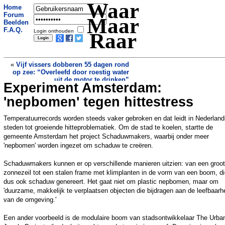
Waar
Home
Forum
Maar
Beelden
F.A.Q.
Login onthouden
Raar
«
Vijf vissers dobberen 55 dagen rond
op zee: “Overleefd door roestig water
uit de motor te drinken”
Experiment Amsterdam:
Ruimtesonde uit Sovjettijd
waarschijnlijk neergestort
»
'nepbomen' tegen hittestress
Temperatuurrecords worden steeds vaker gebroken en dat leidt in Nederlan
steden tot groeiende hitteproblematiek. Om de stad te koelen, startte de
gemeente Amsterdam het project Schaduwmakers, waarbij onder meer
'nepbomen' worden ingezet om schaduw te creëren.
Schaduwmakers kunnen er op verschillende manieren uitzien: van een groot
zonnezeil tot een stalen frame met klimplanten in de vorm van een boom, d
dus ook schaduw genereert. Het gaat niet om plastic nepbomen, maar om
'duurzame, makkelijk te verplaatsen objecten die bijdragen aan de leefbaarh
van de omgeving.'
Een ander voorbeeld is de modulaire boom van stadsontwikkelaar The Urba