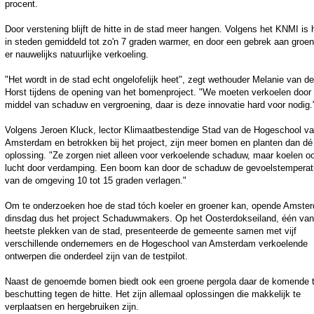
procent.
Door verstening blijft de hitte in de stad meer hangen. Volgens het KNMI is 
in steden gemiddeld tot zo'n 7 graden warmer, en door een gebrek aan groen
er nauwelijks natuurlijke verkoeling.
"Het wordt in de stad echt ongelofelijk heet", zegt wethouder Melanie van de
Horst tijdens de opening van het bomenproject. "We moeten verkoelen door
middel van schaduw en vergroening, daar is deze innovatie hard voor nodig.
Volgens Jeroen Kluck, lector Klimaatbestendige Stad van de Hogeschool v
Amsterdam en betrokken bij het project, zijn meer bomen en planten dan dé
oplossing. "Ze zorgen niet alleen voor verkoelende schaduw, maar koelen o
lucht door verdamping. Een boom kan door de schaduw de gevoelstemperat
van de omgeving 10 tot 15 graden verlagen."
Om te onderzoeken hoe de stad tóch koeler en groener kan, opende Amste
dinsdag dus het project Schaduwmakers. Op het Oosterdokseiland, één van
heetste plekken van de stad, presenteerde de gemeente samen met vijf
verschillende ondernemers en de Hogeschool van Amsterdam verkoelende
ontwerpen die onderdeel zijn van de testpilot.
Naast de genoemde bomen biedt ook een groene pergola daar de komende t
beschutting tegen de hitte. Het zijn allemaal oplossingen die makkelijk te
verplaatsen en hergebruiken zijn.