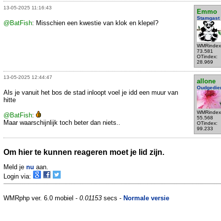
13-05-2025 11:16:43
Emmo
Stamgast
@BatFish
: Misschien een kwestie van klok en klepel?
WMRindex
73.581
OTindex:
28.969
13-05-2025 12:44:47
allone
Oudgedie
Als je vanuit het bos de stad inloopt voel je idd een muur van
hitte
WMRindex
@BatFish
:
55.568
Maar waarschijnlijk toch beter dan niets..
OTindex:
99.233
Om hier te kunnen reageren moet je lid zijn.
Meld je
nu
aan.
Login via:
WMRphp ver. 6.0 mobiel -
0.01153
secs -
Normale versie