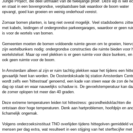
Jungle Project, die deel uitmaakt van de tweejarige proef. Deze iep is wel ec
en staat in een bovengrondse, verplaatsbare bak waardoor de boom water
opvangt, goed kan groeien en weinig onderhoud vereist.
Zomaar bomen planten, is lang niet overal mogelijk. Veel stadsbodems zitte
met kabels, leidingen of ondergrondse parkeergarages, waardoor er geen ru
is voor de wortels van bomen.
Gemeenten moeten de bomen voldoende ruimte geven om te groeien, hierv
zijn wortelbunkers nodig: ondergrondse constructies die ruimte bieden voor 
wortelstelsel. Maar op veel plekken is er geen ruimte voor deze bunkers, en
ook geen ruimte voor de boom.
In Amsterdam alleen al zijn er ruim tachtig plekken waar het tijdens een hitte
gevaarlijk heet kan worden. De Oosterdokskade bij station Amsterdam Centr
wordt zelfs een 'hittestraat' genoemd, een kade van steen waar de zon de h
dag op staat en waar nauwelijks schaduw is. De gevoelstemperatuur kan daa
de zomer oplopen tot meer dan 40 graden.
Deze extreme temperaturen leiden tot hittestress: gezondheidsklachten die
ontstaan door hoge temperaturen. Denk aan hartproblemen, hoofdpijn en an
lichamelijk ongemak.
Volgens onderzoeksinstituut TNO overlijden tijdens hittegolven gemiddeld ve
mensen per dag extra, wat resulteert in een stijging van het sterftecijfer met