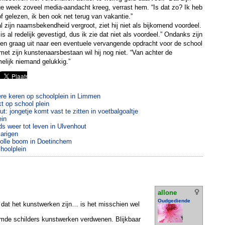
e week zoveel media-aandacht kreeg, verrast hem. “Is dat zo? Ik heb
f gelezen, ik ben ook net terug van vakantie.”
l zijn naamsbekendheid vergroot, ziet hij niet als bijkomend voordeel.
s al redelijk gevestigd, dus ik zie dat niet als voordeel.” Ondanks zijn
einen graag uit naar een eventuele vervangende opdracht voor de school
t zijn kunstenaarsbestaan wil hij nog niet. “Van achter de
elijk niemand gelukkig.”
re keren op schoolplein in Limmen
t op school plein
t: jongetje komt vast te zitten in voetbalgoaltje
ein
s weer tot leven in Ulvenhout
arigen
holle boom in Doetinchem
hoolplein
allone
Oudgediende
 dat het kunstwerken zijn… is het misschien wel
emde schilders kunstwerken verdwenen. Blijkbaar