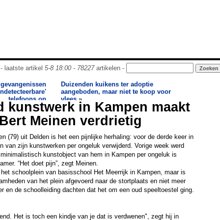
- laatste artikel
5-8 18:00
-
78227
artikelen -
 gevangenissen
Duizenden kuikens ter adoptie
ondetecteerbare'
aangeboden, maar niet te koop voor
telefoons op
vlees
»
 kunstwerk in Kampen maakt
Bert Meinen verdrietig
 (79) uit Delden is het een pijnlijke herhaling: voor de derde keer in
 een van zijn kunstwerken per ongeluk verwijderd. Vorige week werd
minimalistisch kunstobject van hem in Kampen per ongeluk is
amer. “Het doet pijn”, zegt Meinen.
het schoolplein van basisschool Het Meerrijk in Kampen, maar is
amheden van het plein afgevoerd naar de stortplaats en niet meer
r en de schoolleiding dachten dat het om een oud speeltoestel ging.
lend. Het is toch een kindje van je dat is verdwenen", zegt hij in