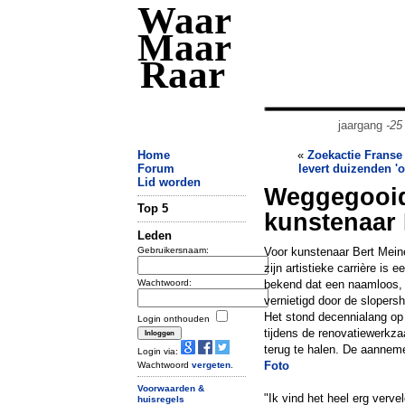
Waar
Maar
Raar
jaargang
-25
Home
«
Zoekactie Franse
Forum
levert duizenden '
Lid worden
Weggegooid
Top 5
kunstenaar 
Leden
Gebruikersnaam:
Voor kunstenaar Bert Meinen
zijn artistieke carrière is
Wachtwoord:
bekend dat een naamloos, 
vernietigd door de slopersh
Het stond decennialang op 
Login onthouden
tijdens de renovatiewerkza
terug te halen. De aanneme
Login via:
Foto
Wachtwoord
vergeten
.
Voorwaarden &
"Ik vind het heel erg verve
huisregels