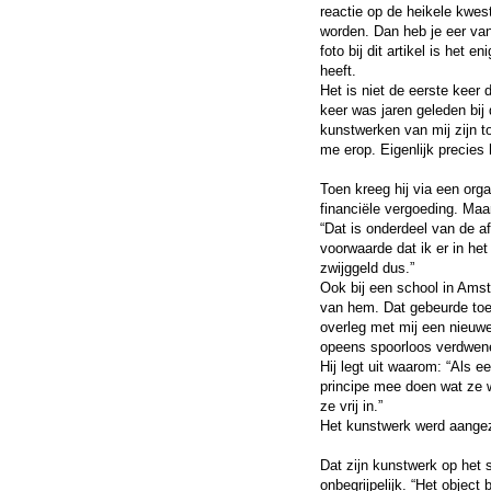
reactie op de heikele kwes
worden. Dan heb je eer van
foto bij dit artikel is het
heeft.
Het is niet de eerste keer 
keer was jaren geleden bij
kunstwerken van mij zijn 
me erop. Eigenlijk precies
Toen kreeg hij via een org
financiële vergoeding. Maa
“Dat is onderdeel van de a
voorwaarde dat ik er in he
zwijggeld dus.”
Ook bij een school in Ams
van hem. Dat gebeurde toen
overleg met mij een nieuw
opeens spoorloos verdwene
Hij legt uit waarom: “Als e
principe mee doen wat ze w
ze vrij in.”
Het kunstwerk werd aangezi
Dat zijn kunstwerk op het 
onbegrijpelijk. “Het object