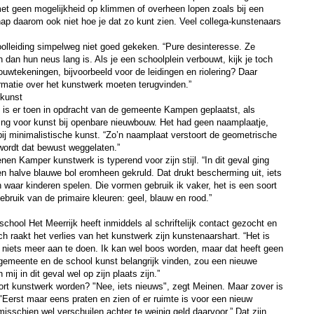
met geen mogelijkheid op klimmen of overheen lopen zoals bij een
nap daarom ook niet hoe je dat zo kunt zien. Veel collega-kunstenaars
olleiding simpelweg niet goed gekeken. “Pure desinteresse. Ze
 dan hun neus lang is. Als je een schoolplein verbouwt, kijk je toch
ouwtekeningen, bijvoorbeeld voor de leidingen en riolering? Daar
rmatie over het kunstwerk moeten terugvinden.”
 kunst
 is er toen in opdracht van de gemeente Kampen geplaatst, als
ing voor kunst bij openbare nieuwbouw. Het had geen naamplaatje,
ij minimalistische kunst. “Zo’n naamplaat verstoort de geometrische
 wordt dat bewust weggelaten.”
en Kamper kunstwerk is typerend voor zijn stijl. “In dit geval ging
n halve blauwe bol eromheen gekruld. Dat drukt bescherming uit, iets
n waar kinderen spelen. Die vormen gebruik ik vaker, het is een soort
ebruik van de primaire kleuren: geel, blauw en rood.”
chool Het Meerrijk heeft inmiddels al schriftelijk contact gezocht en
h raakt het verlies van het kunstwerk zijn kunstenaarshart. “Het is
 niets meer aan te doen. Ik kan wel boos worden, maar dat heeft geen
 gemeente en de school kunst belangrijk vinden, zou een nieuwe
ij in dit geval wel op zijn plaats zijn.”
ort kunstwerk worden? "Nee, iets nieuws", zegt Meinen. Maar zover is
"Eerst maar eens praten en zien of er ruimte is voor een nieuw
isschien wel verschuilen achter te weinig geld daarvoor.” Dat zijn