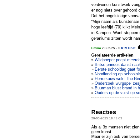
verdwenen kunstwerk vorig
er nog niets over gehoord o
Dat het ongelukkige voorva
“Mijn naam als kunstenaar i
hoge leeftijd (79) kijkt M
in Kampen. Want stoppen me
geraniums zitten wordt nam
Emmo
20-05-25 - ©
RTV Oost
Gerelateerde artikelen
»
Wildpoeper poept meerde
»
Britse prinses danst naak
»
Eerste schooldag gaat fou
»
Noodlanding op schoolpl
»
Horrorkauw wekt The Bird
»
Onderzoek wurgspel zesj
»
Buurman blust brand in 
»
Ouders op de vuist op sc
Reacties
20-05-2025 18:43:03
Als al 3x mensen niet zien
geen kunst.
Maar er zijn ook van bero