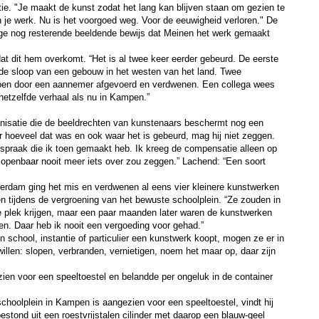
tie. "Je maakt de kunst zodat het lang kan blijven staan om gezien te
 je werk. Nu is het voorgoed weg. Voor de eeuwigheid verloren." De
 enige nog resterende beeldende bewijs dat Meinen het werk gemaakt
dat dit hem overkomt. “Het is al twee keer eerder gebeurd. De eerste
 de sloop van een gebouw in het westen van het land. Twee
toen door een aannemer afgevoerd en verdwenen. Een collega wees
 hetzelfde verhaal als nu in Kampen.”
anisatie die de beeldrechten van kunstenaars beschermt nog een
r hoeveel dat was en ook waar het is gebeurd, mag hij niet zeggen.
fspraak die ik toen gemaakt heb. Ik kreeg de compensatie alleen op
t openbaar nooit meer iets over zou zeggen.” Lachend: “Een soort
terdam ging het mis en verdwenen al eens vier kleinere kunstwerken
 tijdens de vergroening van het bewuste schoolplein. “Ze zouden in
e plek krijgen, maar een paar maanden later waren de kunstwerken
n. Daar heb ik nooit een vergoeding voor gehad.”
en school, instantie of particulier een kunstwerk koopt, mogen ze er in
illen: slopen, verbranden, vernietigen, noem het maar op, daar zijn
en voor een speeltoestel en belandde per ongeluk in de container
schoolplein in Kampen is aangezien voor een speeltoestel, vindt hij
 bestond uit een roestvrijstalen cilinder met daarop een blauw-geel