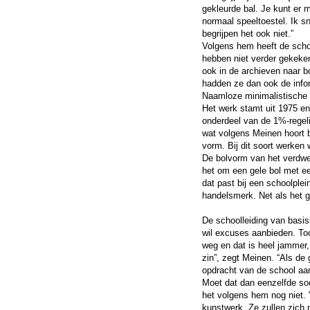
gekleurde bal. Je kunt er 
normaal speeltoestel. Ik s
begrijpen het ook niet.”
Volgens hem heeft de scho
hebben niet verder gekeken
ook in de archieven naar b
hadden ze dan ook de info
Naamloze minimalistische
Het werk stamt uit 1975 en
onderdeel van de 1%-regel
wat volgens Meinen hoort b
vorm. Bij dit soort werken
De bolvorm van het verdwen
het om een gele bol met ee
dat past bij een schoolplei
handelsmerk. Net als het g
De schoolleiding van basiss
wil excuses aanbieden. Toc
weg en dat is heel jammer,
zin”, zegt Meinen. “Als de
opdracht van de school aan m
Moet dat dan eenzelfde so
het volgens hem nog niet. 
kunstwerk. Ze zullen zich m