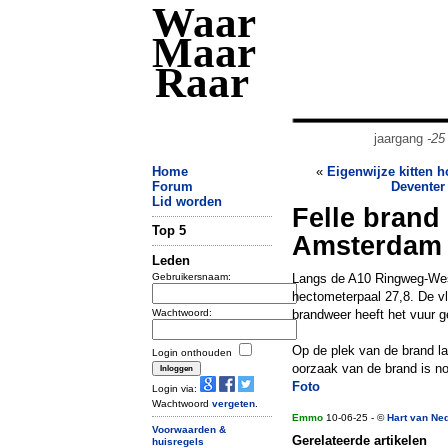
Waar
Maar
Raar
jaargang
-25
Home
«
Eigenwijze kitten 
Forum
Deventer
Lid worden
Felle brand
Top 5
Amsterdam
Leden
Gebruikersnaam:
Langs de A10 Ringweg-West
hectometerpaal 27,8. De 
Wachtwoord:
brandweer heeft het vuur g
Op de plek van de brand la
Login onthouden
oorzaak van de brand is no
Foto
Login via:
Wachtwoord
vergeten
.
Emmo
10-06-25 - ©
Hart van Ne
Voorwaarden &
Gerelateerde artikelen
huisregels