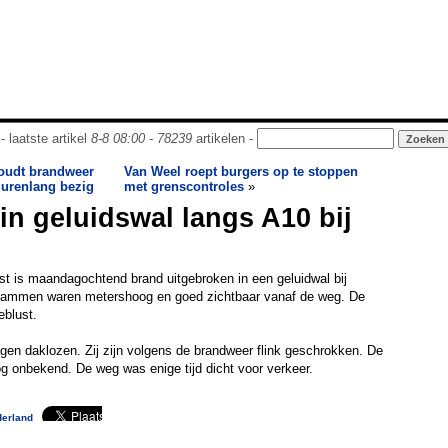
- laatste artikel
8-8 08:00
-
78239
artikelen -
houdt brandweer
Van Weel roept burgers op te stoppen
 urenlang bezig
met grenscontroles
»
 in geluidswal langs A10 bij
 is maandagochtend brand uitgebroken in een geluidwal bij
vlammen waren metershoog en goed zichtbaar vanaf de weg. De
eblust.
gen daklozen. Zij zijn volgens de brandweer flink geschrokken. De
g onbekend. De weg was enige tijd dicht voor verkeer.
derland