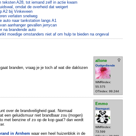
 teksten A28, tot iemand zelf in actie kwam
luidswal, omdat de overheid dat weigert
op A2 bij Vinkeveen
ieren verlaten snelweg
e auto naar tankstation langs A1
r van aanhanger gevallen jerrycan
ier na brandende auto
rikt moedige omstanders niet af om hulp te bieden na ongeval
allone
Oudgediende
 gaat branden, vraag je je toch af wat die daklozen
WMRindex:
55.575
OTindex: 99.244
Emmo
Stamgast
punt over de brandveiligheid gaat. Normaal
at een geluidsmuur niet brandbaar zou (mogen)
uto met benzine of zo op de kop gaat? dan wordt
er.
WMRindex:
73.599
brand in Arnhem
waar een heel huizenblok in de