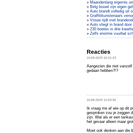
»
Maandenlang ergernis om
»
Belg bouwt zijn eigen ge
»
Auto brandt volledig uit 
»
Graffitikunstenaars vers
»
Vrouw rijdt met brandend
»
Auto vliegt in brand doo
»
230 boetes in drie kwart
»
Zelfs enorme vuurbal sch
Reacties
10-06-2025 10:21:23
Aangezien die niet vanzelf
gedaan hebben?!?
10-06-2025 12:03:50
Ik vraag me af wie op dit 
gesproken zou je zeggen d
zijn. Wat als er een tanka
het gevaar alleen maar grot
Moet ook denken aan die