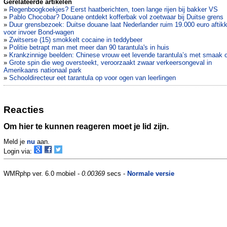
Gerelateerde artikelen
»
Regenboogkoekjes? Eerst haatberichten, toen lange rijen bij bakker VS
»
Pablo Chocobar? Douane ontdekt kofferbak vol zoetwaar bij Duitse grens
»
Duur grensbezoek: Duitse douane laat Nederlander ruim 19.000 euro aftik
voor invoer Bond-wagen
»
Zwitserse (15) smokkelt cocaine in teddybeer
»
Politie betrapt man met meer dan 90 tarantula's in huis
»
Krankzinnige beelden: Chinese vrouw eet levende tarantula’s met smaak 
»
Grote spin die weg oversteekt, veroorzaakt zwaar verkeersongeval in
Amerikaans nationaal park
»
Schooldirecteur eet tarantula op voor ogen van leerlingen
Reacties
Om hier te kunnen reageren moet je lid zijn.
Meld je
nu
aan.
Login via:
WMRphp ver. 6.0 mobiel -
0.00369
secs -
Normale versie