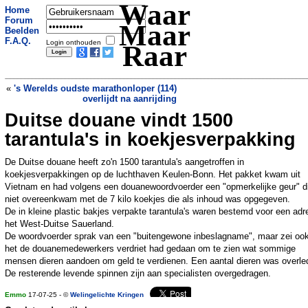
Waar
Home
Forum
Maar
Beelden
F.A.Q.
Login onthouden
Raar
«
's Werelds oudste marathonloper (114)
overlijdt na aanrijding
Duitse douane vindt 1500
Opmerkelijke beelden: Trump
weggeduwd door FIFA-baas bij
tarantula's in koekjesverpakking
feestvieren Chelsea
»
De Duitse douane heeft zo'n 1500 tarantula's aangetroffen in
koekjesverpakkingen op de luchthaven Keulen-Bonn. Het pakket kwam uit
Vietnam en had volgens een douanewoordvoerder een "opmerkelijke geur" d
niet overeenkwam met de 7 kilo koekjes die als inhoud was opgegeven.
De in kleine plastic bakjes verpakte tarantula's waren bestemd voor een adr
het West-Duitse Sauerland.
De woordvoerder sprak van een "buitengewone inbeslagname", maar zei ook
het de douanemedewerkers verdriet had gedaan om te zien wat sommige
mensen dieren aandoen om geld te verdienen. Een aantal dieren was overle
De resterende levende spinnen zijn aan specialisten overgedragen.
Emmo
17-07-25 - ©
Welingelichte Kringen