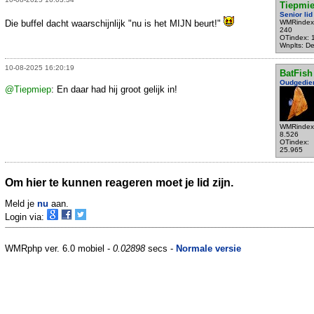
Tiepmi
Senior lid
Die buffel dacht waarschijnlijk "nu is het MIJN beurt!"
WMRindex
240
OTindex: 
Wnplts: Del
10-08-2025 16:20:19
BatFish
Oudgedie
@Tiepmiep
: En daar had hij groot gelijk in!
WMRindex
8.526
OTindex:
25.965
Om hier te kunnen reageren moet je lid zijn.
Meld je
nu
aan.
Login via:
WMRphp ver. 6.0 mobiel -
0.02898
secs -
Normale versie