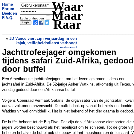
Waar
Home
Forum
Maar
Beelden
F.A.Q.
Login onthouden
Raar
«
JD Vance viert zijn verjaardag in een
kajak, veiligheidsdienst verhoogt
waterpeil
Jachttrofeejager omgekomen
Maakt bier drinken op de werkvloer je
echt productiever?
»
tijdens safari Zuid-Afrika, gedood
door buffel
Een Amerikaanse jachttrofeejager is om het leven gekomen tijdens een
jachtsafari in Zuid-Afrika. De 52-jarige Asher Watkins, afkomstig uit Texas, 
zondag gedood door een Afrikaanse buffel.
Volgens Coenraad Vermaak Safaris, de organisator van de jachtsafari, kwa
aanval volkomen onverwacht. De buffel dook op vanuit het niets en doodde
Watkins vrijwel onmiddellijk. Het is niet bekend of het dier daarna is gedood.
De buffel behoort tot de Big Five. Dat zijn de vijf Afrikaanse diersoorten die 
jagers worden beschouwd als het moeilijkst om te schieten. Tot de grote vijf
behoren behalve de buffel ook de leeuw, olifant, neushoorn en de luipaard. 