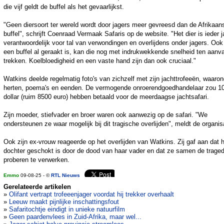
die vijf geldt de buffel als het gevaarlijkst.
"Geen diersoort ter wereld wordt door jagers meer gevreesd dan de Afrikaan
buffel", schrijft Coenraad Vermaak Safaris op de website. "Het dier is ieder j
verantwoordelijk voor tal van verwondingen en overlijdens onder jagers. Ook
een buffel al geraakt is, kan die nog met indrukwekkende snelheid ten aanva
trekken. Koelbloedigheid en een vaste hand zijn dan ook cruciaal."
Watkins deelde regelmatig foto's van zichzelf met zijn jachttrofeeën, waaron
herten, poema's en eenden. De vermogende onroerendgoedhandelaar zou 1
dollar (ruim 8500 euro) hebben betaald voor de meerdaagse jachtsafari.
Zijn moeder, stiefvader en broer waren ook aanwezig op de safari. "We
ondersteunen ze waar mogelijk bij dit tragische overlijden", meldt de organis
Ook zijn ex-vrouw reageerde op het overlijden van Watkins. Zij gaf aan dat 
dochter geschokt is door de dood van haar vader en dat ze samen de traged
proberen te verwerken.
Emmo
09-08-25 - ©
RTL Nieuws
Gerelateerde artikelen
»
Olifant vertrapt trofeeenjager voordat hij trekker overhaalt
»
Leeuw maakt pijnlijke inschattingsfout
»
Safaritochtje eindigt in unieke natuurfilm
»
Geen paardenvlees in Zuid-Afrika, maar wel...