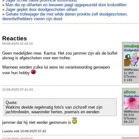
»
Jager schiet halve provincie stroomloos
»
Man die op olifanten en leeuwen jaagt opgepeuzeld door krokodillen
»
Jager geplet door doodgeschoten olifant
»
Gehate trofeejager die met wilde dieren pronkte zelf doodgeschoten,
dierenliefhebbers vieren zijn dood
Reacties
09-08-2025 21:42:10
omabe
Oudgedie
Geen medelijden mee. Karma. Het zou jammer zijn als de buffel
alsnog is afgeschoten voor een trofee.
Wanneer worden zulke lui eens ter verantwoording geroepen
WMRindex
voor hun hobby
11.355
OTindex:
3.193
10-08-2025 07:41:43
allone
Oudgedie
Quote:
Watkins deelde regelmatig foto's van zichzelf met zijn
jachttrofeeën, waaronder herten, poema's en eenden
WMRindex
55.570
OTindex:
jammer dat hij niet eerder gestorven is
99.237
Laatste edit 10-08-2025 07:42
10-08-2025 16:03:34