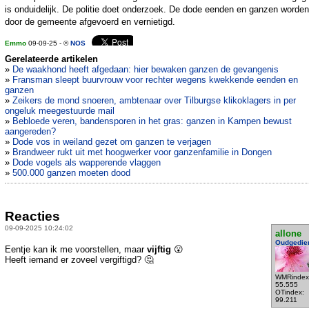
is onduidelijk. De politie doet onderzoek. De dode eenden en ganzen worden
door de gemeente afgevoerd en vernietigd.
Emmo
09-09-25 - ©
NOS
Gerelateerde artikelen
»
De waakhond heeft afgedaan: hier bewaken ganzen de gevangenis
»
Fransman sleept buurvrouw voor rechter wegens kwekkende eenden en
ganzen
»
Zeikers de mond snoeren, ambtenaar over Tilburgse klikoklagers in per
ongeluk meegestuurde mail
»
Bebloede veren, bandensporen in het gras: ganzen in Kampen bewust
aangereden?
»
Dode vos in weiland gezet om ganzen te verjagen
»
Brandweer rukt uit met hoogwerker voor ganzenfamilie in Dongen
»
Dode vogels als wapperende vlaggen
»
500.000 ganzen moeten dood
Reacties
09-09-2025 10:24:02
allone
Oudgedie
Eentje kan ik me voorstellen, maar
vijftig
😮
Heeft iemand er zoveel vergiftigd? 🤔
WMRindex
55.555
OTindex:
99.211