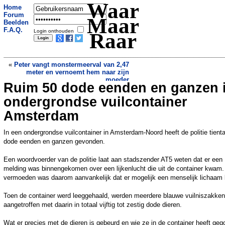
Waar
Home
Forum
Maar
Beelden
F.A.Q.
Login onthouden
Raar
«
Peter vangt monstermeerval van 2,47
meter en vernoemt hem naar zijn
moeder
Ruim 50 dode eenden en ganzen 
Twee loterijspelers in VS winnen samen
Powerball-jackpot van 1,8 miljard dollar
ondergrondse vuilcontainer
»
Amsterdam
In een ondergrondse vuilcontainer in Amsterdam-Noord heeft de politie tienta
dode eenden en ganzen gevonden.
Een woordvoerder van de politie laat aan stadszender AT5 weten dat er een
melding was binnengekomen over een lijkenlucht die uit de container kwam.
vermoeden was daarom aanvankelijk dat er mogelijk een menselijk lichaam 
Toen de container werd leeggehaald, werden meerdere blauwe vuilniszakken
aangetroffen met daarin in totaal vijftig tot zestig dode dieren.
Wat er precies met de dieren is gebeurd en wie ze in de container heeft geg