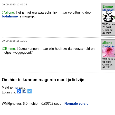
09-09-2025 12:42:32
Emmo
Stamgast
@allone
: Het is niet erg waarschijnlijk, maar vergiftiging door
botulisme
is mogelijk.
WMRindex
73.570
OTindex:
28.969
09-09-2025 15:10:39
allone
Oudgedie
@Emmo
: 🤔 zou kunnen, maar wie heeft ze dan verzameld en
‘netjes’ weggegooid?
WMRindex
55.555
OTindex:
99.211
Om hier te kunnen reageren moet je lid zijn.
Meld je
nu
aan.
Login via:
WMRphp ver. 6.0 mobiel -
0.00893
secs -
Normale versie