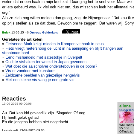
weten dat er een haak in mijn keel zat. Daar ging het te snel voor. Maar wel 
er iets gebeurd was. Ik viel ook niet om, dus misschien leek het allemaal ni
erg."
Als ze zich nog willen melden dan graag, zegt de Nijmegenaar. "Dat zou ik 
op prijs stellen als ze dat doen. Gewoon om te zeggen: 'Dat waren wij. Sorry.
Buick
13-09-25 - ©
Omroep Gelderland
Gerelateerde artikelen
»
Fietsende Mark krijgt midden in Kampen vishaak in neus
»
Fiets vliegt metershoog de lucht in na aanrijding en blijft hangen aan
straatnaambord
»
Eend mishandeld met satestokje in Overpelt
»
Oudste vishaken ter wereld in Japan gevonden
»
Wat doet die aalscholver ondersteboven in de boom?
»
Vis er vandoor met kunstarm
»
Zeldzame beelden van griezelige hengelvis
»
Met een kleine vis vang je een grote vis
Reacties
13-09-2025 09:00:06
allone
Oudgedie
Au. Dat kan idd gevaarlijk zijn. Slagader. Of oog.
Hij heeft geluk gehad
En die jongens hebben niet nagedacht.
WMRindex
55.586
Laatste edit 13-09-2025 09:00
OTindex: