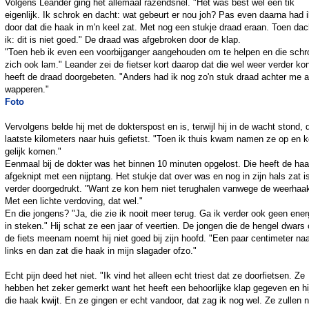
Volgens Leander ging het allemaal razendsnel. "Het was best wel een tik
eigenlijk. Ik schrok en dacht: wat gebeurt er nou joh? Pas even daarna had 
door dat die haak in m'n keel zat. Met nog een stukje draad eraan. Toen dac
ik: dit is niet goed." De draad was afgebroken door de klap.
"Toen heb ik even een voorbijganger aangehouden om te helpen en die schr
zich ook lam." Leander zei de fietser kort daarop dat die wel weer verder ko
heeft de draad doorgebeten. "Anders had ik nog zo'n stuk draad achter me 
wapperen."
Foto
Vervolgens belde hij met de dokterspost en is, terwijl hij in de wacht stond, 
laatste kilometers naar huis gefietst. "Toen ik thuis kwam namen ze op en k
gelijk komen."
Eenmaal bij de dokter was het binnen 10 minuten opgelost. Die heeft de ha
afgeknipt met een nijptang. Het stukje dat over was en nog in zijn hals zat i
verder doorgedrukt. "Want ze kon hem niet terughalen vanwege de weerhaa
Met een lichte verdoving, dat wel."
En die jongens? "Ja, die zie ik nooit meer terug. Ga ik verder ook geen ener
in steken." Hij schat ze een jaar of veertien. De jongen die de hengel dwars
de fiets meenam noemt hij niet goed bij zijn hoofd. "Een paar centimeter na
links en dan zat die haak in mijn slagader ofzo."
Echt pijn deed het niet. "Ik vind het alleen echt triest dat ze doorfietsen. Ze
hebben het zeker gemerkt want het heeft een behoorlijke klap gegeven en hij
die haak kwijt. En ze gingen er echt vandoor, dat zag ik nog wel. Ze zullen n