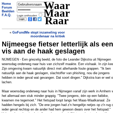
Waar
Home
Forum
Maar
Beelden
F.A.Q.
Login onthouden
Raar
«
GoFundMe stopt inzameling voor
moordenaar na kritiek
Nijmeegse fietser letterlijk als ee
Monteur knipt stroomkabel van flitspaal
in Zevenhuizen door, maar bekeuringen
vis aan de haak geslagen
blijven komen
»
NIJMEGEN - Een griezelig beeld, de foto die Leander Dijkstra uit Nijmegen
woensdag onderweg naar huis van zichzelf maakte. Een vishaak. In zijn kee
Zijn omgeving kwam natuurlijk direct met allerhande foute grappen. "Ik ben
natuurlijk aan de haak geslagen, slachtoffer van phishing, nou die jongens
hebben in ieder geval wat gevangen. Dat soort dingen." Dijkstra kan er wel 
lachen.
Maar woensdag onderweg naar huis in Nijmegen vanaf zijn werk in Arnhem 
het allemaal een stuk minder grappig. "Twee jongens, één op een fatbike,
kwamen me tegemoet." Het fietspad loopt langs het Maas-Waalkanaal. Ze
hadden hengels bij zich. "De ene jongen had z'n hengeltje netjes op z'n rug o
ieder geval rechtop en de ander had hem gewoon dwars over het fietspad."