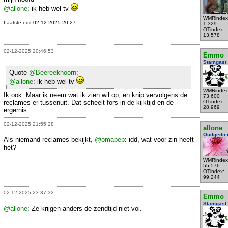
@allone
: ik heb wel tv
WMRindex
Laatste edit 02-12-2025 20:27
1.329
OTindex:
13.578
02-12-2025 20:46:53
Emmo
Stamgast
Quote
@Beereekhoorn
:
@allone
: ik heb wel tv
WMRindex
Ik ook. Maar ik neem wat ik zien wil op, en knip vervolgens de
73.600
reclames er tussenuit. Dat scheelt fors in de kijktijd en de
OTindex:
28.969
ergernis.
02-12-2025 21:55:28
allone
Oudgedie
Als niemand reclames bekijkt,
@omabep
: idd, wat voor zin heeft
het?
WMRindex
55.576
OTindex:
99.244
02-12-2025 23:37:32
Emmo
Stamgast
@allone
: Ze krijgen anders de zendtijd niet vol.