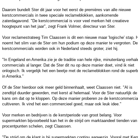
Daarom bundelt Ster dit jaar voor het eerst de premières van alle nieuwe
kerstcommercials in twee speciale reclameblokken, aankomende
zaterdagavond. "De kerstcommercial is voor veel merken hét creatieve
hoogtepunt van het jaar", zegt Frank Volmer, directeur van Ster.
Voor reclamestrateeg Tim Claassen is dit een nieuwe maar 'logische' stap. H
noemt het slim van de Ster om hun podium op deze manier te vergroten. De
kerstcommercials worden ook in Nederland steeds groter, ziet hij.
"In Engeland en Amerika zie je de traditie van hele rijke, minutenlang verha
commercials al langer. Dat de Ster dit nu op deze manier doet, vind ik niet
onlogisch. Ik vergelijk het een beetje met de reclameblokken rond de super
in Amerika."
Of de Ster hierdoor ook meer geld binnenhaalt, weet Claassen niet. "Al is
zendtijd duurder geworden, met kerst al helemaal. Voor de Ster natuurlijk de
kans om dat op te kloppen. Op deze manier proberen ze de kerstcommercial
cultiveren. Ik vind het een commercieel goed, maar ook leuk idee."
Voor merken en bedrijven is de kerstperiode van groot belang. Voor
supermarkten bijvoorbeeld kan het in de strijd om marktaandeel tienden van
procentpunten schelen, zegt Claassen.
"De strijd om de klant is bij supermarkten continu aanwezig. Vooral met Ker