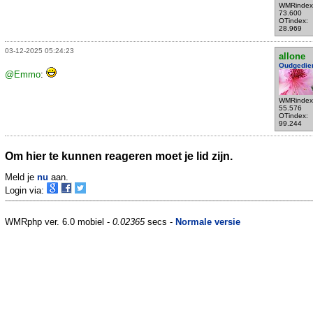
WMRindex
73.600
OTindex:
28.969
03-12-2025 05:24:23
allone
Oudgedie
@Emmo
:
WMRindex
55.576
OTindex:
99.244
Om hier te kunnen reageren moet je lid zijn.
Meld je
nu
aan.
Login via:
WMRphp ver. 6.0 mobiel -
0.02365
secs -
Normale versie