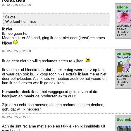
02-12-2025 18:12:05
allone
Oudgedie
Quote:
Wie kent hem niet
WMRindex
ik niet.
55.576
OTindex:
Ik heb geen tv.
99.244
Maar als ik er één had, ging ik echt niet naar (kerst)reclames
kijken
02-12-2025 20:25:08
omabe
Oudgedie
Ik ga echt niet vrijwillig reclames zitten te kijken.
Ik vind het al bloedirritant dat het elke dag weer op tv op tablet
of waar dan ook is. Ik koop toch niks extra's ik laat me er niet
WMRindex
door beïnvloeden. Als ik iets wil hebben zoek op het woord en
11.355
OTindex:
kan ik zelf kiezen wat ik ga bekijken.
3.193
Persoonlijk denk ik dat het weggegooid geld is van al de
bedrijven en maakt de producten extra duur.
Zijn er nu echt nog mensen die een reclame zien en denken,
goh, dat wil ik hebben?
02-12-2025 20:27:01
Beeree
Ach de sint reclame met siepie en takkie ken ik inmiddels uit
Oudgedie
mijn hoofd