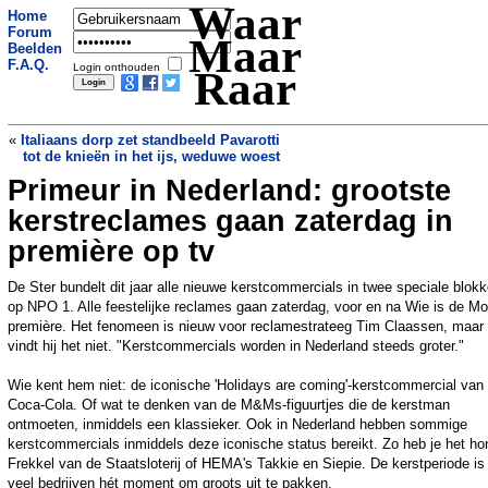
Waar
Home
Forum
Maar
Beelden
F.A.Q.
Login onthouden
Raar
«
Italiaans dorp zet standbeeld Pavarotti
tot de knieën in het ijs, weduwe woest
Primeur in Nederland: grootste
Man (21) valt van jetski, zwemt acht uur
in Caribische Zee om kust van Aruba te
kerstreclames gaan zaterdag in
bereiken
»
première op tv
De Ster bundelt dit jaar alle nieuwe kerstcommercials in twee speciale blok
op NPO 1. Alle feestelijke reclames gaan zaterdag, voor en na Wie is de Mo
première. Het fenomeen is nieuw voor reclamestrateeg Tim Claassen, maar
vindt hij het niet. "Kerstcommercials worden in Nederland steeds groter."
Wie kent hem niet: de iconische 'Holidays are coming'-kerstcommercial van
Coca-Cola. Of wat te denken van de M&Ms-figuurtjes die de kerstman
ontmoeten, inmiddels een klassieker. Ook in Nederland hebben sommige
kerstcommercials inmiddels deze iconische status bereikt. Zo heb je het ho
Frekkel van de Staatsloterij of HEMA's Takkie en Siepie. De kerstperiode is
veel bedrijven hét moment om groots uit te pakken.