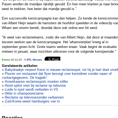
Pasen worden de mandjes rijkelijk gevuld. En hoe meer klanten je naar binn
weet te trekken, hoe beter dat mandje gevuld is."
Een succesvolle kerstcampagne kan dan helpen. Zo kende de kerstcommer
van Albert Heijn waarin de hamsters de hoofdrol speelden in de videoclip va
Wham een enorm bereik, doordat deze ook online een hit werd.
"Ik weet van reclameteams, zoals die van Albert Heijn, dat deze al maande
tevoren werken aan de kerstcampagne. Het 'whamsterplan' kreeg al in
september groen licht. Grote teams werken eraan. Vaak begint de evaluatie 
meteen in januari, waar inzichten uitkomen voor de volgende kerstperiode."
Emmo
02-12-25 - ©
RTL Nieuws
Gerelateerde artikelen
»
Babydraakje verpest Kerst in nieuwe reclamespot, tot hij je hart doet smel
»
Plezier om restaurant dat flyer bezorgt voor kerstdiner zonder naam of
contactgegevens: De tragiek!
»
Amerikaanse reclamespots moeten stiller
»
Hond spitst oren bij reclame op televisie
»
Luide tv-spot wordt verboden in VS
»
Hitler in shampooreclame
»
Reclame op televisiezender verbannen
»
Zuid-Korea weert hamburgers van tv
Reacties