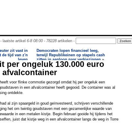
- laatste artikel
6-8 08:00
-
78228
artikelen -
uter zit vast in
Democraten lopen financieel leeg,
 de tijd van z'n
terwijl Republikeinen op stapels cash
leven
zitten in aanloop naar verkiezingen
»
oit per ongeluk 130.000 euro
 afvalcontainer
ë heeft voor flinke commotie gezorgd omdat hij per ongeluk een
 goudstaven in een afvalcontainer heeft gegooid. De container was al
ssing ontdekte.
had al zijn spaargeld in goud geïnvesteerd, schrijven verschillende
l ging het om twintig goudstaven met een gezamenlijke waarde van
bewaarde in een metalen kistje. Begin februari gooide hij tijdens het
effen, juist dat kistje weg in een afvalcontainer langs de weg in Torre