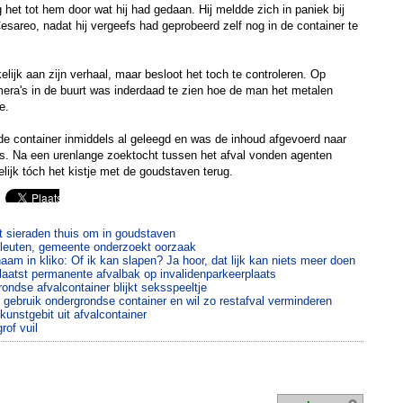
het tot hem door wat hij had gedaan. Hij meldde zich in paniek bij
Cesareo, nadat hij vergeefs had geprobeerd zelf nog in de container te
kelijk aan zijn verhaal, maar besloot het toch te controleren. Op
ra's in de buurt was inderdaad te zien hoe de man het metalen
e.
k de container inmiddels al geleegd en was de inhoud afgevoerd naar
ts. Na een urenlange zoektocht tussen het afval vonden agenten
ijk tóch het kistje met de goudstaven terug.
t sieraden thuis om in goudstaven
 Vleuten, gemeente onderzoekt oorzaak
aam in kliko: Of ik kan slapen? Ja hoor, dat lijk kan niets meer doen
atst permanente afvalbak op invalidenparkeerplaats
ondse afvalcontainer blijkt seksspeeltje
n gebruik ondergrondse container en wil zo restafval verminderen
kunstgebit uit afvalcontainer
rof vuil