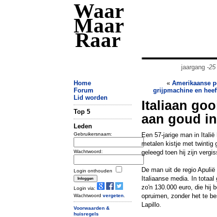
Waar
Maar
Raar
jaargang
-25
Home
«
Amerikaanse pe
Forum
grijpmachine en heeft
Lid worden
Italiaan go
Top 5
aan goud in
Leden
Gebruikersnaam:
Een 57-jarige man in Itali
metalen kistje met twintig
Wachtwoord:
geleegd toen hij zijn vergi
De man uit de regio Apulië 
Login onthouden
Italiaanse media. In totaa
zo'n 130.000 euro, die hij 
Login via:
opruimen, zonder het te bes
Wachtwoord
vergeten
.
Lapillo.
Voorwaarden &
huisregels