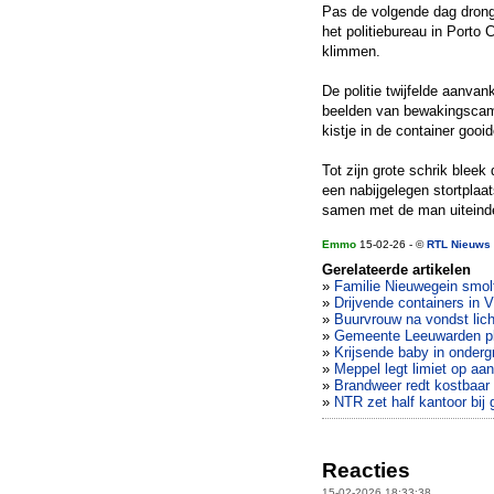
Pas de volgende dag drong 
het politiebureau in Porto 
klimmen.
De politie twijfelde aanvan
beelden van bewakingscame
kistje in de container gooid
Tot zijn grote schrik blee
een nabijgelegen stortplaa
samen met de man uiteindel
Emmo
15-02-26 - ©
RTL Nieuws
Gerelateerde artikelen
»
Familie Nieuwegein smol
»
Drijvende containers in
»
Buurvrouw na vondst lich
»
Gemeente Leeuwarden pla
»
Krijsende baby in ondergr
»
Meppel legt limiet op aa
»
Brandweer redt kostbaar 
»
NTR zet half kantoor bij g
Reacties
15-02-2026 18:33:38