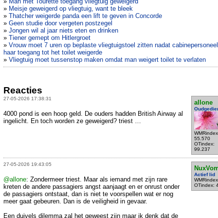
»
Man met Tourette toegang vliegtuig geweigerd
»
Meisje geweigerd op vliegtuig, want te bleek
»
Thatcher weigerde panda een lift te geven in Concorde
»
Geen studie door vergeten postzegel
»
Jongen wil al jaar niets eten en drinken
»
Tiener gemept om Hitlergroet
»
Vrouw moet 7 uren op beplaste vliegtuigstoel zitten nadat cabinepersoneel
haar toegang tot het toilet weigerde
»
Vliegtuig moet tussenstop maken omdat man weigert toilet te verlaten
Reacties
27-05-2026 17:38:31
allone
Oudgedie
4000 pond is een hoop geld. De ouders hadden British Airway al
ingelicht. En toch worden ze geweigerd? triest …
WMRindex
55.570
OTindex:
99.237
27-05-2026 19:43:05
NuxVom
Actief lid
@allone
: Zondermeer triest. Maar als iemand met zijn rare
WMRindex
OTindex: 
kreten de andere passagiers angst aanjaagt en er onrust onder
de passagiers ontstaat, dan is niet te voorspellen wat er nog
meer gaat gebeuren. Dan is de veiligheid in gevaar.
Een duivels dilemma zal het geweest zijn maar ik denk dat de