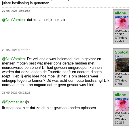
juiste beslissing is genomen.
27-05-2026 19:44:55
allone
Oudgedie
@NuxVomica
: dat is natuurlijk ook zo….
WMRindex
55.570
OTindex:
99.237
28-05-2026 07:52:15
Spotcat
Erelid
@NuxVomica
: De veiligheid was helemaal niet in gevaar en
mensen mogen best wat meer consideratie hebben met
neurodiverse personen! Er had gewoon omgeroepen kunnen
worden dat deze jongen de Tourette heeft en daarom dingen
WMRindex
roept. Heb jij enig idee hoe moeilijk het is om steeds weer
1.092
onbegrip tegen te komen? Dit was echt een foute beslissing! Elk
OTindex:
3.785
normaal mens kan nagaan dat er geen gevaar was hier!
28-05-2026 08:22:28
allone
Oudgedie
@Spotcatus
: 👍
Ik snap ook niet dat ze dit niet gewoon konden oplossen.
WMRindex
55.570
OTindex:
99.237