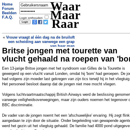
Waar
Home
Forum
Maar
Beelden
F.A.Q.
Login onthouden
Raar
«
Vrouw vraagt al één dag na de bruiloft
een scheiding aan vanwege een grap
van haar man
Britse jongen met tourette van
AI-assistenten liegen en bedriegen,
ondanks wetten en regels
»
vlucht gehaald na roepen van 'bo
Een 13‑jarige Britse jongen met het syndroom van Gilles de la Tourette is
geweigerd op een vlucht vanuit Londen, omdat hij 'bom' had geroepen. De j
had volgens zijn moeder last gekregen van zijn tics terwijl hij in het vliegtuig
Het personeel besloot daarop dat de jongen niet mee mocht vliegen.
Volgens luchtvaartmaatschappij British Airways werd de beslissing genome
vanwege veiligheidsoverwegingen, maar zijn ouders noemen het tegenover 
BBC discriminatie.
De vader van de jongen noemt het een 'afschuwelijke' ervaring. Hij zegt flink
aangedaan te zijn door de situatie. Onder begeleiding van gewapende agent
werd het gezin uit het vliegtuig gehaald. De familie had 4000 pond uitgegev