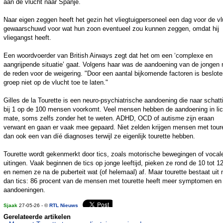
aan de vlucht naar Spanje.
Naar eigen zeggen heeft het gezin het vliegtuigpersoneel een dag voor de vl
gewaarschuwd voor wat hun zoon eventueel zou kunnen zeggen, omdat hij
vliegangst heeft.
Een woordvoerder van British Airways zegt dat het om een ‘complexe en
aangrijpende situatie’ gaat. Volgens haar was de aandoening van de jongen 
de reden voor de weigering. "Door een aantal bijkomende factoren is beslot
groep niet op de vlucht toe te laten."
Gilles de la Tourette is een neuro-psychiatrische aandoening die naar schatt
bij 1 op de 100 mensen voorkomt. Veel mensen hebben de aandoening in lic
mate, soms zelfs zonder het te weten. ADHD, OCD of autisme zijn eraan
verwant en gaan er vaak mee gepaard. Niet zelden krijgen mensen met tour
dan ook een van díé diagnoses terwijl ze eigenlijk tourette hebben.
Tourette wordt gekenmerkt door tics, zoals motorische bewegingen of vocal
uitingen. Vaak beginnen de tics op jonge leeftijd, pieken ze rond de 10 tot 12
en nemen ze na de puberteit wat (of helemaal) af. Maar tourette bestaat uit
dan tics: 86 procent van de mensen met tourette heeft meer symptomen en
aandoeningen.
Sjaak
27-05-26 - ©
RTL Nieuws
Gerelateerde artikelen